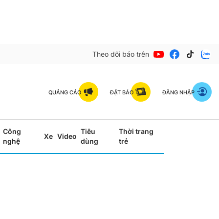
Theo dõi báo trên
QUẢNG CÁO
ĐẶT BÁO
ĐĂNG NHẬP
Công
Tiêu
Thời trang
Xe
Video
nghệ
dùng
trẻ