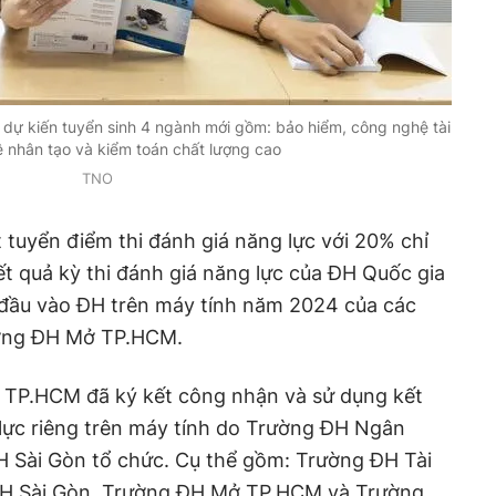
 kiến tuyển sinh 4 ngành mới gồm: bảo hiểm, công nghệ tài
tuệ nhân tạo và kiểm toán chất lượng cao
TNO
 tuyển điểm thi đánh giá năng lực với 20% chỉ
ết quả kỳ thi đánh giá năng lực của ĐH Quốc gia
 đầu vào ĐH trên máy tính năm 2024 của các
ường ĐH Mở TP.HCM.
 TP.HCM đã ký kết công nhận và sử dụng kết
 lực riêng trên máy tính do Trường ĐH Ngân
 Sài Gòn tổ chức. Cụ thể gồm: Trường ĐH Tài
ĐH Sài Gòn, Trường ĐH Mở TP.HCM và Trường