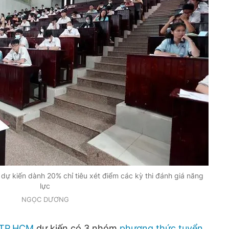
 kiến dành 20% chỉ tiêu xét điểm các kỳ thi đánh giá năng
lực
NGỌC DƯƠNG
TP.HCM
dự kiến có 3 nhóm
phương thức tuyển