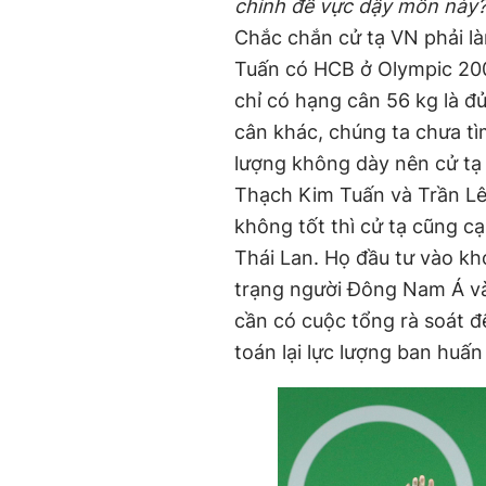
chỉnh để vực dậy môn này
Chắc chắn cử tạ VN phải là
Tuấn có HCB ở Olympic 200
chỉ có hạng cân 56 kg là đủ
cân khác, chúng ta chưa tì
lượng không dày nên cử tạ 
Thạch Kim Tuấn và Trần Lê
không tốt thì cử tạ cũng c
Thái Lan. Họ đầu tư vào kh
trạng người Đông Nam Á và 
cần có cuộc tổng rà soát để
toán lại lực lượng ban huấn