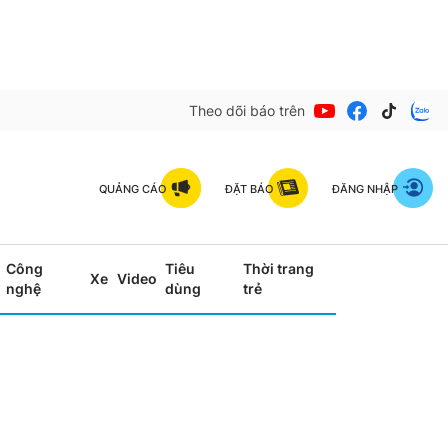
Theo dõi báo trên
QUẢNG CÁO
ĐẶT BÁO
ĐĂNG NHẬP
Công
Tiêu
Thời trang
Xe
Video
nghệ
dùng
trẻ