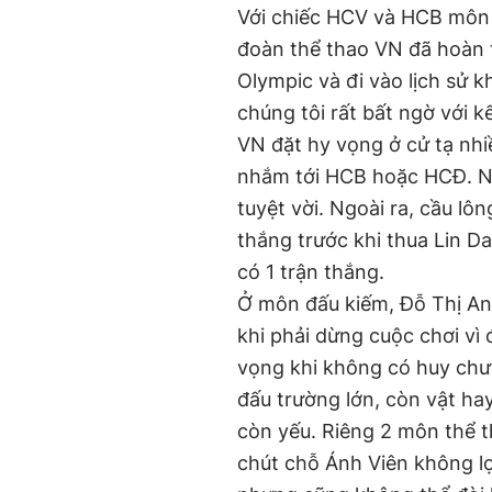
Với chiếc HCV và HCB môn 
đoàn thể thao VN đã hoàn th
Olympic và đi vào lịch sử k
chúng tôi rất bất ngờ với k
VN đặt hy vọng ở cử tạ nh
nhắm tới HCB hoặc HCĐ. N
tuyệt vời. Ngoài ra, cầu lô
thắng trước khi thua Lin 
có 1 trận thắng.
Ở môn đấu kiếm, Đỗ Thị An
khi phải dừng cuộc chơi vì
vọng khi không có huy chư
đấu trường lớn, còn vật ha
còn yếu. Riêng 2 môn thể th
chút chỗ Ánh Viên không l