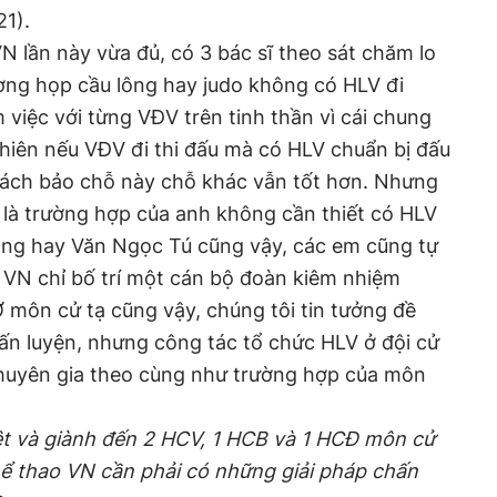
21).
N lần này vừa đủ, có 3 bác sĩ theo sát chăm lo
ờng họp cầu lông hay judo không có HLV đi
 việc với từng VĐV trên tinh thần vì cái chung
 nhiên nếu VĐV đi thi đấu mà có HLV chuẩn bị đấu
ách bảo chỗ này chỗ khác vẫn tốt hơn. Nhưng
i là trường hợp của anh không cần thiết có HLV
ang hay Văn Ngọc Tú cũng vậy, các em cũng tự
 VN chỉ bố trí một cán bộ đoàn kiêm nhiệm
 môn cử tạ cũng vậy, chúng tôi tin tưởng đề
ấn luyện, nhưng công tác tổ chức HLV ở đội cử
chuyên gia theo cùng như trường hợp của môn
iệt và giành đến 2 HCV, 1 HCB và 1 HCĐ môn cử
thể thao VN cần phải có những giải pháp chấn