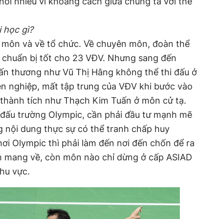
ỏi nhiều vì khoảng cách giữa chúng ta với thế
 học gì?
n môn và về tổ chức. Về chuyên môn, đoàn thể
à chuẩn bị tốt cho 23 VĐV. Nhưng sang đến
hấn thương như Vũ Thị Hằng không thể thi đấu ở
ên nghiệp, mất tập trung của VĐV khi bước vào
 thành tích như Thạch Kim Tuấn ở môn cử tạ.
i đấu trường Olympic, cần phải đầu tư mạnh mẽ
nội dung thực sự có thể tranh chấp huy
i Olympic thì phải làm đến nơi đến chốn để ra
ích mang về, còn môn nào chỉ dừng ở cấp ASIAD
khu vực.