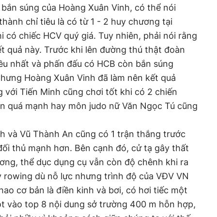
bắn súng của Hoàng Xuân Vinh, có thể nói
ành chỉ tiêu là có từ 1 - 2 huy chương tại
hi có chiếc HCV quý giá. Tuy nhiên, phải nói rằng
ết quả này. Trước khi lên đường thú thật đoàn
iều nhất và phấn đấu có HCB còn bắn súng
hưng Hoàng Xuân Vinh đã làm nên kết quả
ng với Tiến Minh cũng chơi tốt khi có 2 chiến
Dan quá mạnh hay môn judo nữ Văn Ngọc Tú cũng
h và Vũ Thành An cũng có 1 trận thắng trước
 đối thủ mạnh hơn. Bên cạnh đó, cử tạ gây thất
ơng, thể dục dụng cụ vẫn còn độ chênh khi ra
y rowing dù nỗ lực nhưng trình độ của VĐV VN
ao cơ bản là điền kinh và bơi, có hơi tiếc một
ọt vào top 8 nội dung sở trường 400 m hỗn hợp,