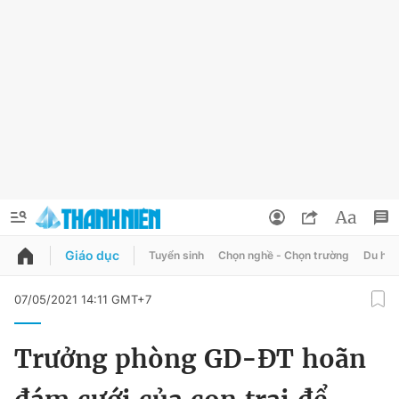
Giáo dục
Tuyển sinh
Chọn nghề - Chọn trường
Du học
QUẢNG CÁO
ĐẶT BÁO
07/05/2021 14:11 GMT+7
Thông tin tài khoản
Trưởng phòng GD-ĐT hoãn
Đổi mật khẩu
Chuyên mục
Tin đã lưu