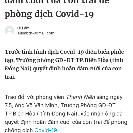
đám cưới của con trai để
Chuyên mục khác
phòng dịch Covid-19
Tin đã xem
Chào ngày mới
Tin 24h
Lê Lâm
Đăng xuất
lelambtn@gmail.com
Tin thị trường
Tin 360
Trước tình hình dịch Covid-19 diễn biến phức
Video
Magazine
tạp, Trưởng phòng GD-ĐT TP.Biên Hòa (tỉnh
Đồng Nai) quyết định hoãn đám cưới của con
trai.
Sản phẩm khác
Tiện ích
Bạn cần biết
Trao đổi với phóng viên
Thanh Niên
sáng ngày
7.5, ông Võ Văn Minh, Trưởng Phòng GD-ĐT
Thông tin tòa soạn
Liên hệ quảng cáo
TP.Biên Hòa ( tỉnh Đồng Nai), xác nhận ông đã
quyết định hoãn đám cưới của con trai để phòng
chống dịch
Covid-19.