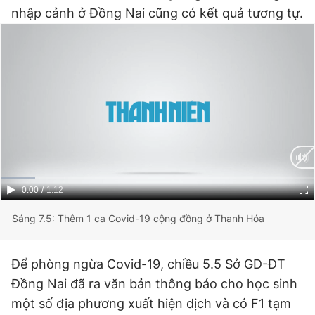
nhập cảnh ở Đồng Nai cũng có kết quả tương tự.
Giấy phép xuất bản số 110/GP - BTTTT cấp ngày 24.3.2020
© 2003-2026 Bản quyền thuộc về Báo Thanh Niên. Cấm sao
chép dưới mọi hình thức nếu không có sự chấp thuận bằng văn
bản. Phát triển bởi ePi Technologies, JSC.
Current
0:00
/
Duration
1:12
Time
Sáng 7.5: Thêm 1 ca Covid-19 cộng đồng ở Thanh Hóa
Để phòng ngừa Covid-19, chiều 5.5 Sở GD-ĐT
Đồng Nai đã ra văn bản thông báo cho học sinh
một số địa phương xuất hiện dịch và có F1 tạm