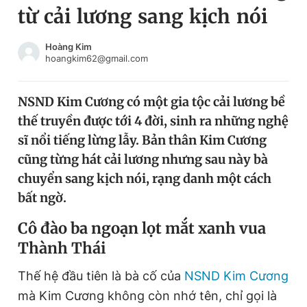
từ cải lương sang kịch nói
Chuyên mục khác
Tin đã xem
Chào ngày mới
Tin 24h
Hoàng Kim
hoangkim62@gmail.com
Đăng xuất
Tin thị trường
Tin 360
NSND Kim Cương có một gia tộc cải lương bề
thế truyền được tới 4 đời, sinh ra những nghệ
Video
Magazine
sĩ nổi tiếng lừng lẫy. Bản thân Kim Cương
cũng từng hát cải lương nhưng sau này bà
chuyển sang kịch nói, rạng danh một cách
Sản phẩm khác
bất ngờ.
Tiện ích
Bạn cần biết
C
ô đào ba ngoạn lọt mắt xanh vua
T
hành
T
hái
Thông tin tòa soạn
Liên hệ quảng cáo
Thế hệ đầu tiên là bà cố của
NSND Kim Cương
mà Kim Cương không còn nhớ tên, chỉ gọi là