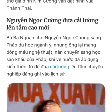
thờ gia đình Kim Cương vẫn đặt hình vua
Thành Thái.
N
guyễn
N
gọc
C
ương
đưa cải lương
lên tầm cao mới
Bà Ba Ngoạn cho Nguyễn Ngọc Cương sang
Pháp du học ngành y, nhưng ông lại mang
dòng máu nghệ thuật, nên chuyển sang học
sân khấu của Pháp, khi về nước đã áp dụng
kiến thức đó để đưa
cải lương
lên tầm chuyên
nghiệp đáng ghi vào lịch sử.