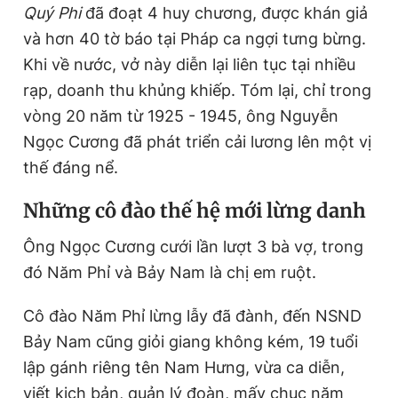
Quý Phi
đã đoạt 4 huy chương, được khán giả
và hơn 40 tờ báo tại Pháp ca ngợi tưng bừng.
Khi về nước, vở này diễn lại liên tục tại nhiều
rạp, doanh thu khủng khiếp. Tóm lại, chỉ trong
vòng 20 năm từ 1925 - 1945, ông Nguyễn
Ngọc Cương đã phát triển cải lương lên một vị
thế đáng nể.
N
hững cô đào thế hệ mới lừng danh
Ông Ngọc Cương cưới lần lượt 3 bà vợ, trong
đó Năm Phỉ và Bảy Nam là chị em ruột.
Cô đào Năm Phỉ lừng lẫy đã đành, đến NSND
Bảy Nam cũng giỏi giang không kém, 19 tuổi
lập gánh riêng tên Nam Hưng, vừa ca diễn,
viết kịch bản, quản lý đoàn, mấy chục năm