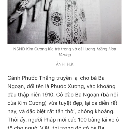
© 2003-2026 Bản quyền thuộc về Báo Thanh Niên. Cấm sao
chép dưới mọi hình thức nếu không có sự chấp thuận bằng văn
bản. Phát triển bởi ePi Technologies, JSC.
NSND Kim Cương lúc trẻ trong vở cải lương
Mộng Hoa
Vương
ẢNH: H.K
Gánh Phước Thắng truyền lại cho bà Ba
Ngoạn, đổi tên là Phước Xương, vào khoảng
đầu thập niên 1910. Cô đào Ba Ngoạn (bà nội
của Kim Cương) vừa tuyệt đẹp, lại ca diễn rất
hay, và đặc biệt rất tân thời, phóng khoáng.
Thời ấy, người Pháp mới cấp 100 bằng lái xe ô
tô cho người Việt, thì trong đó có bà Ba