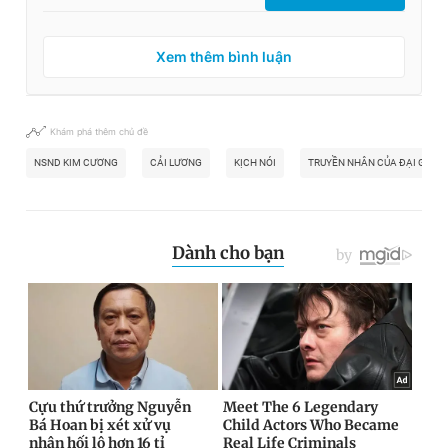
Xem thêm bình luận
Khám phá thêm chủ đề
NSND KIM CƯƠNG
CẢI LƯƠNG
KỊCH NÓI
TRUYỀN NHÂN CỦA ĐẠI GIA T