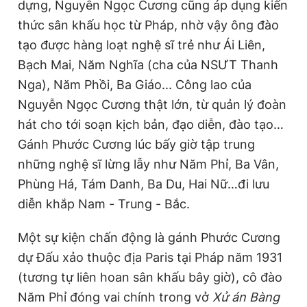
dựng, Nguyễn Ngọc Cương cũng áp dụng kiến
thức sân khấu học từ Pháp, nhờ vậy ông đào
tạo được hàng loạt nghệ sĩ trẻ như Ái Liên,
Bạch Mai, Năm Nghĩa (cha của NSƯT Thanh
Nga), Năm Phồi, Ba Giáo... Công lao của
Nguyễn Ngọc Cương thật lớn, từ quản lý đoàn
hát cho tới soạn kịch bản, đạo diễn, đào tạo…
Gánh Phước Cương lúc bấy giờ tập trung
những nghệ sĩ lừng lẫy như Năm Phỉ, Ba Vân,
Phùng Há, Tám Danh, Ba Du, Hai Nữ…đi lưu
diễn khắp Nam - Trung - Bắc.
Một sự kiện chấn động là gánh Phước Cương
dự Đấu xảo thuộc địa Paris tại Pháp năm 1931
(tương tự liên hoan sân khấu bây giờ), cô đào
Năm Phỉ đóng vai chính trong vở
Xử án Bàng