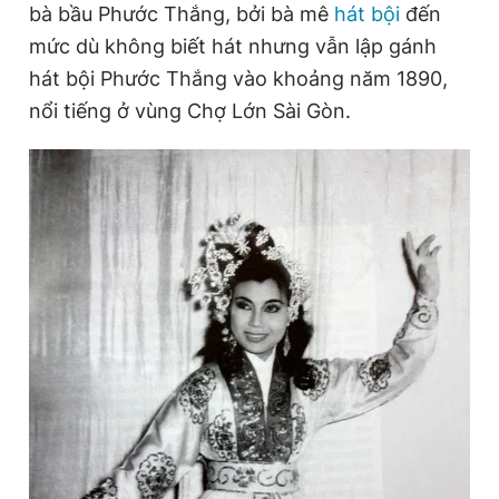
bà bầu Phước Thắng, bởi bà mê
hát bội
đến
mức dù không biết hát nhưng vẫn lập gánh
Đọc Thanh Niên trên điện thoại
hát bội Phước Thắng vào khoảng năm 1890,
nổi tiếng ở vùng Chợ Lớn Sài Gòn.
Theo dõi báo trên
Hotline
Liên hệ quảng cáo
0906 645 777
0908 780 404
Đặt báo
Quảng cáo
RSS
Tòa soạn
Chính sách bảo
Tổng biên tập: Nguyễn Ngọc Toàn
Phó tổng biên tập thường trực: Hải Thành
Phó tổng biên tập: Lâm Hiếu Dũng
Phó tổng biên tập: Trần Việt Hưng
Tổng thư ký tòa soạn: Đức Trung
Giấy phép xuất bản số 110/GP - BTTTT cấp ngày 24.3.2020