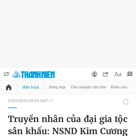
Văn hóa
Sống đẹp
Câu chuyện văn hóa
Khảo cứu
X
QUẢNG CÁO
ĐẶT BÁO
27/07/2025 06:00 GMT+7
Thông tin tài khoản
Truyền nhân của đại gia tộc
Đổi mật khẩu
Chuyên mục
sân khấu: NSND Kim Cương
Tin đã lưu