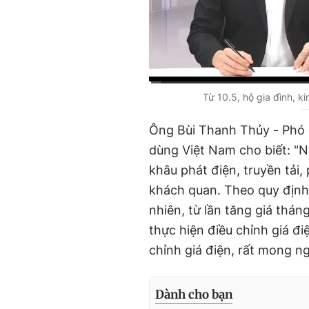
C
0:01
/
D
2:31
Từ 10.5, hộ gia đình, k
u
u
Ông Bùi Thanh Thủy - Phó c
r
r
dùng Việt Nam cho biết: "N
r
a
khâu phát điện, truyền tải, 
e
t
khách quan. Theo quy định,
n
i
nhiên, từ lần tăng giá thá
t
o
thực hiện điều chỉnh giá đi
T
n
chỉnh giá điện, rất mong ng
i
m
e