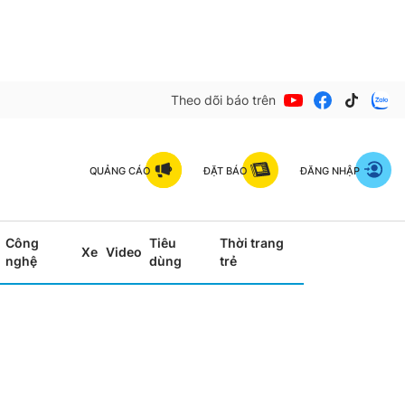
Theo dõi báo trên
QUẢNG CÁO
ĐẶT BÁO
ĐĂNG NHẬP
Công
Tiêu
Thời trang
Xe
Video
nghệ
dùng
trẻ