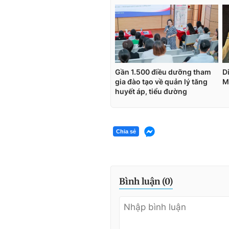
Chia sẻ
Bình luận (
0
)