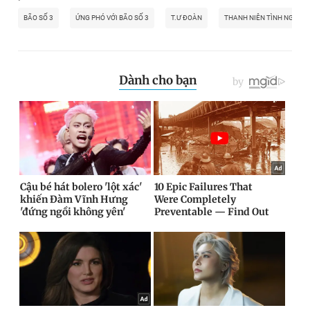
BÃO SỐ 3
ỨNG PHÓ VỚI BÃO SỐ 3
T.Ư ĐOÀN
THANH NIÊN TÌNH NGUYỆ