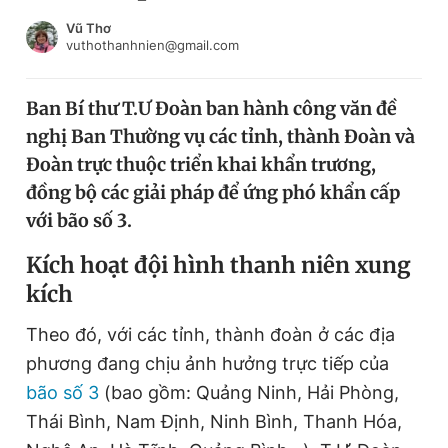
Chuyên mục khác
Vũ Thơ
Tin đã xem
vuthothanhnien@gmail.com
Chào ngày mới
Tin 24h
Đăng xuất
Ban Bí thư T.Ư Đoàn ban hành công văn đề
Tin thị trường
Tin 360
nghị Ban Thường vụ các tỉnh, thành Đoàn và
Đoàn trực thuộc triển khai khẩn trương,
Video
Magazine
đồng bộ các giải pháp để ứng phó khẩn cấp
với bão số 3.
Kích hoạt đội hình thanh niên xung
Sản phẩm khác
kích
Tiện ích
Bạn cần biết
Theo đó, với các tỉnh, thành đoàn ở các địa
phương đang chịu ảnh hưởng trực tiếp của
Thông tin tòa soạn
Liên hệ quảng cáo
bão số 3
(bao gồm: Quảng Ninh, Hải Phòng,
Thái Bình, Nam Định, Ninh Bình, Thanh Hóa,