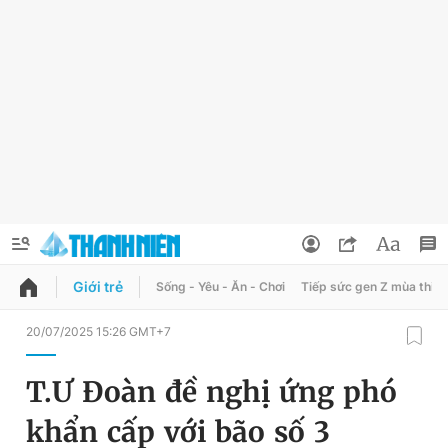
Giới trẻ
Sống - Yêu - Ăn - Chơi
Tiếp sức gen Z mùa thi
QUẢNG CÁO
ĐẶT BÁO
20/07/2025 15:26 GMT+7
Thông tin tài khoản
T.Ư Đoàn đề nghị ứng phó
Đổi mật khẩu
Chuyên mục
khẩn cấp với bão số 3
Tin đã lưu