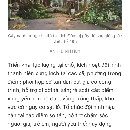
Giấy phép xuất bản số 110/GP - BTTTT cấp ngày 24.3.2020
© 2003-2026 Bản quyền thuộc về Báo Thanh Niên. Cấm sao
chép dưới mọi hình thức nếu không có sự chấp thuận bằng văn
bản. Phát triển bởi ePi Technologies, JSC.
Cây xanh trong khu đô thị Linh Đàm bị gãy đổ sau giông lốc
chiều tối 19.7
ẢNH: ĐINH HUY
Triển khai lực lượng tại chỗ, kích hoạt đội hình
thanh niên xung kích tại các xã, phường trọng
điểm; phối hợp sơ tán dân cư, gia cố công
trình, hỗ trợ di dời tài sản; rà soát các điểm
xung yếu như hồ đập, vùng trũng thấp, khu
vực có nguy cơ sạt lở. Tổ chức đội hình hậu
cần tại các điểm sơ tán, hỗ trợ chăm sóc
người già, trẻ em, người yếu thế; huy động