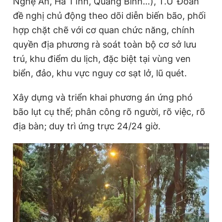
Nghệ An, Hà Tĩnh, Quảng Bình…), T.Ư Đoàn
đề nghị chủ động theo dõi diễn biến bão, phối
hợp chặt chẽ với cơ quan chức năng, chính
Đọc Thanh Niên trên điện thoại
quyền địa phương rà soát toàn bộ cơ sở lưu
trú, khu điểm du lịch, đặc biệt tại vùng ven
biển, đảo, khu vực nguy cơ sạt lở, lũ quét.
Theo dõi báo trên
Xây dựng và triển khai phương án ứng phó
bão lụt cụ thể; phân công rõ người, rõ việc, rõ
Hotline
Liên hệ quảng cáo
địa bàn; duy trì ứng trực 24/24 giờ.
0906 645 777
0908 780 404
Đặt báo
Quảng cáo
RSS
Tòa soạn
Chính sách bảo
Tổng biên tập: Nguyễn Ngọc Toàn
Phó tổng biên tập thường trực: Hải Thành
Phó tổng biên tập: Lâm Hiếu Dũng
Phó tổng biên tập: Trần Việt Hưng
Tổng thư ký tòa soạn: Đức Trung