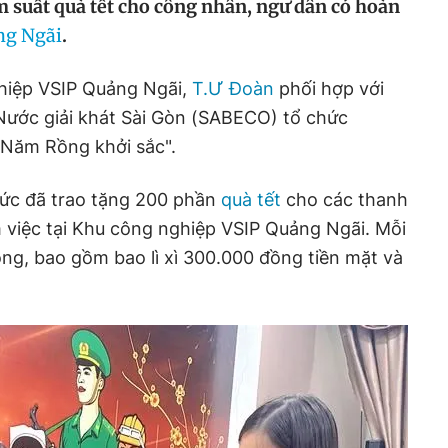
m suất quà tết cho công nhân, ngư dân có hoàn
ng Ngãi
.
ghiệp VSIP Quảng Ngãi,
T.Ư Đoàn
phối hợp với
Nước giải khát Sài Gòn (SABECO) tổ chức
- Năm Rồng khởi sắc".
hức đã trao tặng 200 phần
quà tết
cho các thanh
 việc tại Khu công nghiệp VSIP Quảng Ngãi. Mỗi
ồng, bao gồm bao lì xì 300.000 đồng tiền mặt và