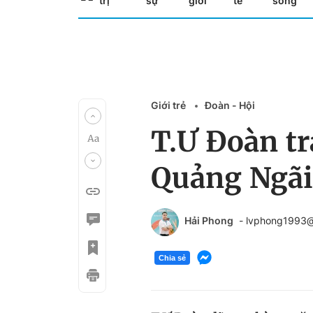
trị
sự
giới
tế
sống
Giới trẻ
Đoàn - Hội
T.Ư Đoàn tr
Quảng Ngãi
Hải Phong
- lvphong1993
Chia sẻ