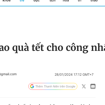
khỏe
trẻ
dục
lịch
hóa
trí
thao
ao quà tết cho công nh
@gmail.com
28/01/2024 17:12 GMT+7