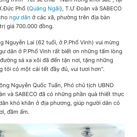
X.Đức Phổ (
Quảng Ngãi
), T.Ư Đoàn và SABECO
 cho
ngư dân
ở các xã, phường trên địa bàn
rị giá 700.000 đồng.
ng Nguyễn Lai (62 tuổi, ở P.Phổ Vinh) vui mừng
ngư dân ở P.Phổ Vinh rất biết ơn những tấm lòng
 đường sá xa xôi đã đến tận nơi, tặng những
tôi có một cái tết đầy đủ, vui tươi hơn".
h, ông Nguyễn Quốc Tuấn, Phó chủ tịch UBND
àn và SABECO đã có những phần quà thiết thực
dân khó khăn ở địa phương, giúp người dân có
ươi, đầm ấm.