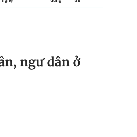
nghệ
dùng
trẻ
ân, ngư dân ở