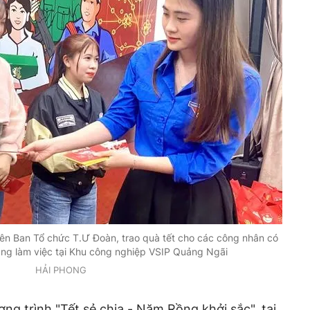
iên Ban Tổ chức T.Ư Đoàn, trao quà tết cho các công nhân có
ng làm việc tại Khu công nghiệp VSIP Quảng Ngãi
HẢI PHONG
g trình "Tết sẻ chia - Năm Rồng khởi sắc", tại