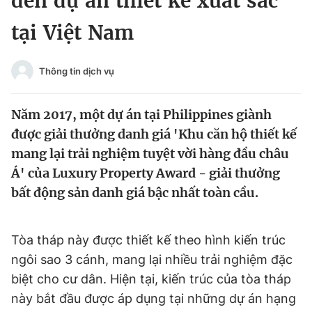
đến dự án thiết kế xuất sắc
Chuyên mục khác
tại Việt Nam
Tin đã xem
Chào ngày mới
Tin 24h
Đăng xuất
Thông tin dịch vụ
Tin thị trường
Tin 360
Năm 2017, một dự án tại Philippines giành
Video
Magazine
được giải thưởng danh giá 'Khu căn hộ thiết kế
mang lại trải nghiệm tuyệt vời hàng đầu châu
Á' của Luxury Property Award - giải thưởng
Sản phẩm khác
bất động sản danh giá bậc nhất toàn cầu.
Tiện ích
Bạn cần biết
Tòa tháp này được thiết kế theo hình kiến trúc
Thông tin tòa soạn
Liên hệ quảng cáo
ngôi sao 3 cánh, mang lại nhiều trải nghiệm đặc
biệt cho cư dân. Hiện tại, kiến trúc của tòa tháp
này bắt đầu được áp dụng tại những dự án hạng