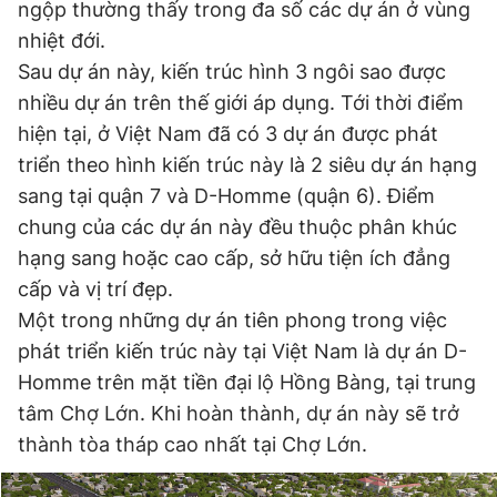
ngộp thường thấy trong đa số các dự án ở vùng
Giấy phép xuất bản số 110/GP - BTTTT cấp ngày 24.3.2020
nhiệt đới.
© 2003-2026 Bản quyền thuộc về Báo Thanh Niên. Cấm sao
chép dưới mọi hình thức nếu không có sự chấp thuận bằng văn
Sau dự án này, kiến trúc hình 3 ngôi sao được
bản. Phát triển bởi ePi Technologies, JSC.
nhiều dự án trên thế giới áp dụng. Tới thời điểm
hiện tại, ở Việt Nam đã có 3 dự án được phát
triển theo hình kiến trúc này là 2 siêu dự án hạng
sang tại quận 7 và D-Homme (quận 6). Điểm
chung của các dự án này đều thuộc phân khúc
hạng sang hoặc cao cấp, sở hữu tiện ích đẳng
cấp và vị trí đẹp.
Một trong những dự án tiên phong trong việc
phát triển kiến trúc này tại Việt Nam là dự án D-
Homme trên mặt tiền đại lộ Hồng Bàng, tại trung
tâm Chợ Lớn. Khi hoàn thành, dự án này sẽ trở
thành tòa tháp cao nhất tại Chợ Lớn.