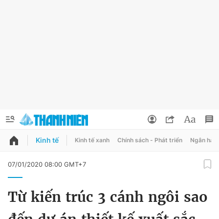
Kinh tế
Kinh tế xanh
Chính sách - Phát triển
Ngân hàn
QUẢNG CÁO
ĐẶT BÁO
07/01/2020 08:00 GMT+7
Thông tin tài khoản
Từ kiến trúc 3 cánh ngôi sao
Đổi mật khẩu
Chuyên mục
Tin đã lưu