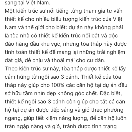
sang tại Việt Nam.
Một kiến trúc sư nổi tiếng từng tham gia tư vấn
thiết kế cho nhiều biểu tượng kiến trúc của Việt
Đọc Thanh Niên trên điện thoại
Nam và thế giới cho biết: dự án này không phải
là tòa nhà có thiết kế kiến trúc nổi bật và độc
đáo hàng đầu khu vực, nhưng tòa tháp này được
tính toán thiết kế để mang lại những trải nghiệm
Theo dõi báo trên
đắt giá, dễ chịu và thoải mái cho cư dân.
Theo kiến trúc sư này, tòa tháp được thiết kế lấy
Hotline
Liên hệ quảng cáo
cảm hứng từ ngôi sao 3 cánh. Thiết kế của tòa
0906 645 777
0908 780 404
tháp này giúp cho 100% các căn hộ tại dự án đều
sở hữu tầm nhìn đẹp không góc chết. Đặc biệt,
Đặt báo
Quảng cáo
RSS
Tòa soạn
Chính sách bảo
thiết kế ngôi sao 3 cánh còn giúp cho tất cả căn
Tổng biên tập: Nguyễn Ngọc Toàn
hộ tại dự án được tiếp sáng và gió theo phương
Phó tổng biên tập thường trực: Hải Thành
Phó tổng biên tập: Lâm Hiếu Dũng
ngang, giúp tiết kiệm năng lượng, để căn hộ luôn
Phó tổng biên tập: Trần Việt Hưng
tràn ngập nắng và gió, tránh được tình trạng
Tổng thư ký tòa soạn: Đức Trung