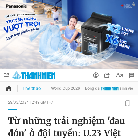
Thể thao
World Cup 2026
Bóng đá
sinh viên
QUẢNG CÁO
ĐẶT BÁO
29/03/2024 12:49 GMT+7
Thông tin tài khoản
Từ những trải nghiệm 'đau
Đổi mật khẩu
Chuyên mục
đớn' ở đội tuyển: U.23 Việt
Tin đã lưu