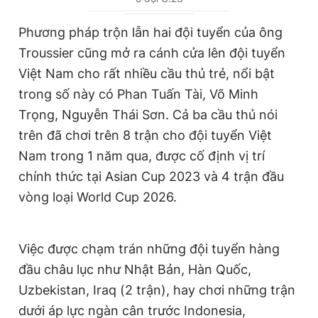
r
r
r
a
Phương pháp trộn lẫn hai đội tuyển của ông
e
t
Troussier cũng mở ra cánh cửa lên đội tuyển
n
i
Việt Nam cho rất nhiều cầu thủ trẻ, nổi bật
t
o
trong số này có Phan Tuấn Tài, Võ Minh
T
n
Trọng, Nguyễn Thái Sơn. Cả ba cầu thủ nói
i
trên đã chơi trên 8 trận cho đội tuyển Việt
m
Nam trong 1 năm qua, được cố định vị trí
chính thức tại Asian Cup 2023 và 4 trận đầu
e
vòng loại World Cup 2026.
Việc được chạm trán những đội tuyển hàng
đầu châu lục như Nhật Bản, Hàn Quốc,
Uzbekistan, Iraq (2 trận), hay chơi những trận
dưới áp lực ngàn cân trước Indonesia,