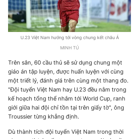
Giấy phép xuất bản số 110/GP - BTTTT cấp ngày 24.3.2020
© 2003-2026 Bản quyền thuộc về Báo Thanh Niên. Cấm sao
chép dưới mọi hình thức nếu không có sự chấp thuận bằng văn
bản. Phát triển bởi ePi Technologies, JSC.
U.23 Việt Nam hướng tới vòng chung kết châu Á
MINH TÚ
Trên sân, 60 cầu thủ sẽ sử dụng chung một
giáo án tập luyện, được huấn luyện với cùng
một triết lý, đánh giá trên cùng một thang đo.
"Đội tuyển Việt Nam hay U.23 đều nằm trong
kế hoạch tổng thể nhắm tới World Cup, ranh
giới giữa hai đội chỉ tồn tại trên giấy tờ", ông
Troussier từng khẳng định.
Dù thành tích đội tuyển Việt Nam trong thời