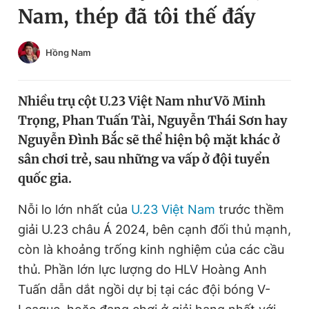
Nam, thép đã tôi thế đấy
Chuyên mục khác
Tin đã xem
Chào ngày mới
Tin 24h
Hồng Nam
Đăng xuất
Tin thị trường
Tin 360
Nhiều trụ cột U.23 Việt Nam như Võ Minh
Trọng, Phan Tuấn Tài, Nguyễn Thái Sơn hay
Video
Magazine
Nguyễn Đình Bắc sẽ thể hiện bộ mặt khác ở
sân chơi trẻ, sau những va vấp ở đội tuyển
quốc gia.
Sản phẩm khác
Nỗi lo lớn nhất của
U.23 Việt Nam
trước thềm
Tiện ích
Bạn cần biết
giải U.23 châu Á 2024, bên cạnh đối thủ mạnh,
còn là khoảng trống kinh nghiệm của các cầu
Thông tin tòa soạn
Liên hệ quảng cáo
thủ. Phần lớn lực lượng do HLV Hoàng Anh
Tuấn dẫn dắt ngồi dự bị tại các đội bóng V-