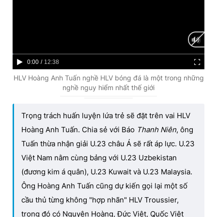
C
0:00
/
D
12:38
u
u
HLV Hoàng Anh Tuấn nghề HLV bóng đá là một trong những
nghề nguy hiểm nhất thế giới
r
r
r
a
Trọng trách huấn luyện lứa trẻ sẽ đặt trên vai HLV
e
t
Hoàng Anh Tuấn. Chia sẻ với Báo
Thanh Niên
, ông
n
i
Tuấn thừa nhận giải U.23 châu Á sẽ rất áp lực. U.23
t
o
Việt Nam nằm cùng bảng với U.23 Uzbekistan
T
n
(đương kim á quân), U.23 Kuwait và U.23 Malaysia.
i
Ông Hoàng Anh Tuấn cũng dự kiến gọi lại một số
m
cầu thủ từng không "hợp nhãn" HLV Troussier,
e
trong đó có Nguyên Hoàng, Đức Việt, Quốc Việt