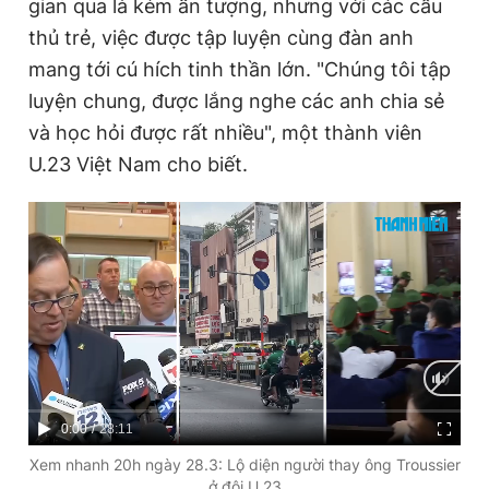
gian qua là kém ấn tượng, nhưng với các cầu
thủ trẻ, việc được tập luyện cùng đàn anh
mang tới cú hích tinh thần lớn. "Chúng tôi tập
luyện chung, được lắng nghe các anh chia sẻ
và học hỏi được rất nhiều", một thành viên
U.23 Việt Nam cho biết.
C
0:00
/
D
28:11
u
u
Xem nhanh 20h ngày 28.3: Lộ diện người thay ông Troussier
ở đội U.23