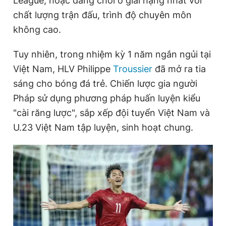
League, hoặc đang chơi ở giải hạng nhất với
chất lượng trận đấu, trình độ chuyên môn
không cao.
Đọc Thanh Niên trên điện thoại
Tuy nhiên, trong nhiệm kỳ 1 năm ngắn ngủi tại
Việt Nam, HLV Philippe
Troussier
đã mở ra tia
sáng cho bóng đá trẻ. Chiến lược gia người
Theo dõi báo trên
Pháp sử dụng phương pháp huấn luyện kiểu
"cài răng lược", sắp xếp đội tuyển Việt Nam và
Hotline
Liên hệ quảng cáo
U.23 Việt Nam tập luyện, sinh hoạt chung.
0906 645 777
0908 780 404
Đặt báo
Quảng cáo
RSS
Tòa soạn
Chính sách bảo
Tổng biên tập: Nguyễn Ngọc Toàn
Phó tổng biên tập thường trực: Hải Thành
Phó tổng biên tập: Lâm Hiếu Dũng
Phó tổng biên tập: Trần Việt Hưng
Tổng thư ký tòa soạn: Đức Trung