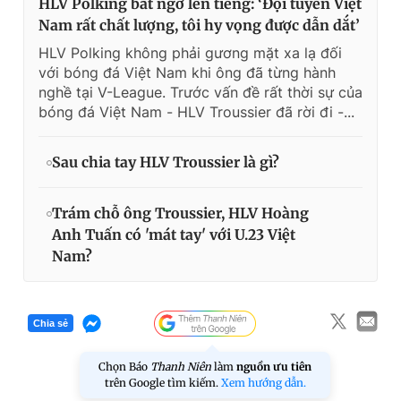
HLV Polking bất ngờ lên tiếng: ‘Đội tuyển Việt
Nam rất chất lượng, tôi hy vọng được dẫn dắt’
HLV Polking không phải gương mặt xa lạ đối
với bóng đá Việt Nam khi ông đã từng hành
nghề tại V-League. Trước vấn đề rất thời sự của
bóng đá Việt Nam - HLV Troussier đã rời đi -...
Sau chia tay HLV Troussier là gì?
Trám chỗ ông Troussier, HLV Hoàng
Anh Tuấn có 'mát tay' với U.23 Việt
Nam?
Chia sẻ
Chọn Báo
Thanh Niên
làm
nguồn ưu tiên
trên Google tìm kiếm.
Xem hướng dẫn.