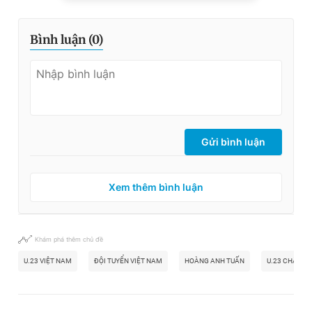
Bình luận (
0
)
Gửi bình luận
Xem thêm bình luận
Khám phá thêm chủ đề
U.23 VIỆT NAM
ĐỘI TUYỂN VIỆT NAM
HOÀNG ANH TUẤN
U.23 CHÂU Á