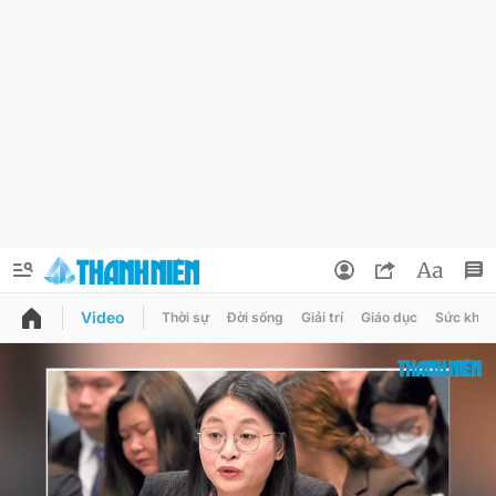
Video
Thời sự
Đời sống
Giải trí
Giáo dục
Sức khỏe
QUẢNG CÁO
ĐẶT BÁO
Thông tin tài khoản
Đổi mật khẩu
Chuyên mục
Tin đã lưu