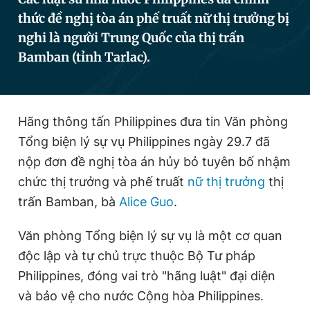
thức đề nghị tòa án phế truất nữ thị trưởng bị
nghi là người Trung Quốc của thị trấn
Đọc Thanh Niên trên điện thoại
Bamban (tỉnh Tarlac).
Hãng thông tấn Philippines đưa tin Văn phòng
Theo dõi báo trên
Tổng biện lý sự vụ Philippines ngày 29.7 đã
nộp đơn đề nghị tòa án hủy bỏ tuyên bố nhậm
Hotline
Liên hệ quảng cáo
chức thị trưởng và phế truất
nữ thị trưởng
thị
0906 645 777
0908 780 404
trấn Bamban, bà
Alice Guo
.
Đặt báo
Quảng cáo
RSS
Tòa soạn
Chính sách bảo
Văn phòng Tổng biện lý sự vụ là một cơ quan
Tổng biên tập: Nguyễn Ngọc Toàn
độc lập và tự chủ trực thuộc Bộ Tư pháp
Phó tổng biên tập thường trực: Hải Thành
Philippines, đóng vai trò "hãng luật" đại diện
Phó tổng biên tập: Lâm Hiếu Dũng
Phó tổng biên tập: Trần Việt Hưng
và bảo vệ cho nước Cộng hòa Philippines.
Tổng thư ký tòa soạn: Đức Trung