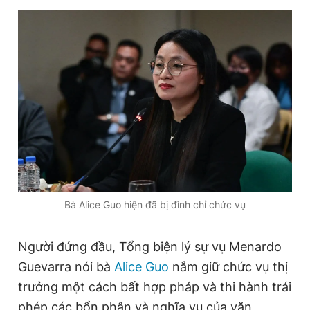
Giấy phép xuất bản số 110/GP - BTTTT cấp ngày 24.3.2020
© 2003-2026 Bản quyền thuộc về Báo Thanh Niên. Cấm sao
chép dưới mọi hình thức nếu không có sự chấp thuận bằng văn
bản. Phát triển bởi ePi Technologies, JSC.
Bà Alice Guo hiện đã bị đình chỉ chức vụ
Người đứng đầu, Tổng biện lý sự vụ Menardo
Guevarra nói bà
Alice Guo
nắm giữ chức vụ thị
trưởng một cách bất hợp pháp và thi hành trái
phép các bổn phận và nghĩa vụ của văn