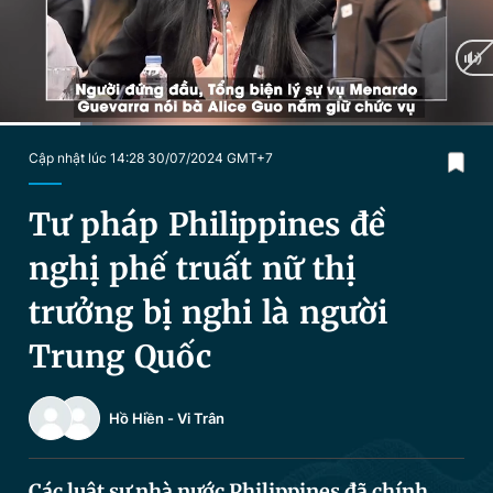
Chuyên mục khác
Tin đã xem
Chào ngày mới
Tin 24h
Đăng xuất
Tin thị trường
Tin 360
Current
0:26
/
Duration
2:33
Cập nhật lúc 14:28 30/07/2024 GMT+7
Time
Video
Magazine
Tư pháp Philippines đề
nghị phế truất nữ thị
Sản phẩm khác
trưởng bị nghi là người
Tiện ích
Bạn cần biết
Trung Quốc
Thông tin tòa soạn
Liên hệ quảng cáo
Hồ Hiền
-
Vi Trân
Các luật sư nhà nước Philippines đã chính