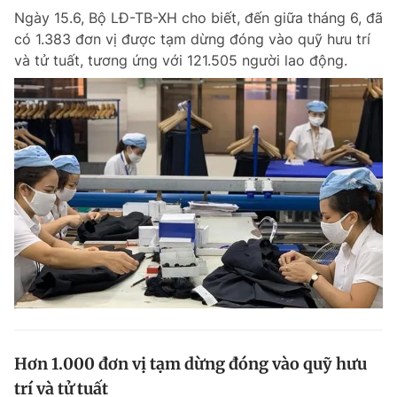
Ngày 15.6, Bộ LĐ-TB-XH cho biết, đến giữa tháng 6, đã
Giấy phép xuất bản số 110/GP - BTTTT cấp ngày 24.3.2020
© 2003-2026 Bản quyền thuộc về Báo Thanh Niên. Cấm sao chép
có 1.383 đơn vị được tạm dừng đóng vào quỹ hưu trí
dưới mọi hình thức nếu không có sự chấp thuận bằng văn bản.
và tử tuất, tương ứng với 121.505 người lao động.
Phát triển bởi ePi Technologies, JSC.
Hơn 1.000 đơn vị tạm dừng đóng vào quỹ hưu
trí và tử tuất