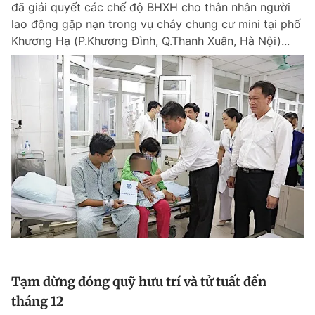
đã giải quyết các chế độ BHXH cho thân nhân người
Chuyên mục khác
lao động gặp nạn trong vụ cháy chung cư mini tại phố
Tin đã xem
Khương Hạ (P.Khương Đình, Q.Thanh Xuân, Hà Nội)...
Chào ngày mới
Tin 24h
Đăng xuất
Tin thị trường
Tin 360
Video
Magazine
Sản phẩm khác
Tiện ích
Bạn cần biết
Thông tin tòa soạn
Liên hệ quảng cáo
Tạm dừng đóng quỹ hưu trí và tử tuất đến
tháng 12