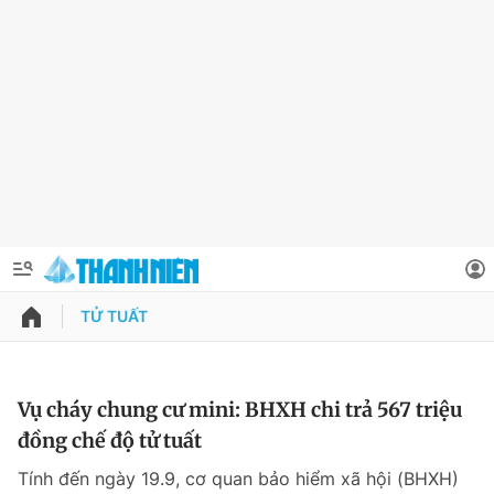
TỬ TUẤT
QUẢNG CÁO
ĐẶT BÁO
Thông tin tài khoản
Vụ cháy chung cư mini: BHXH chi trả 567 triệu
đồng chế độ tử tuất
Đổi mật khẩu
Chuyên mục
Tính đến ngày 19.9, cơ quan bảo hiểm xã hội (BHXH)
Tin đã lưu