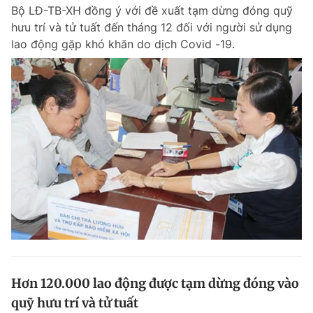
Bộ LĐ-TB-XH đồng ý với đề xuất tạm dừng đóng quỹ
hưu trí và tử tuất đến tháng 12 đối với người sử dụng
lao động gặp khó khăn do dịch Covid -19.
Đọc Thanh Niên trên điện thoại
Theo dõi báo trên
Hotline
Liên hệ quảng cáo
0906 645 777
0908 780 404
Đặt báo
Quảng cáo
RSS
Tòa soạn
Chính sách bảo m
Tổng biên tập: Nguyễn Ngọc Toàn
Phó tổng biên tập thường trực: Hải Thành
Phó tổng biên tập: Lâm Hiếu Dũng
Hơn 120.000 lao động được tạm dừng đóng vào
Phó tổng biên tập: Trần Việt Hưng
quỹ hưu trí và tử tuất
Tổng thư ký tòa soạn: Đức Trung