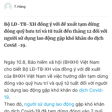
Tin đã xem
T.Hằng
Chào ngày mới
Tin 24h
Đăng xuất
Bộ LĐ-TB-XH đồng ý với đề xuất tạm dừng
Tin thị trường
Tin 360
đóng quỹ hưu trí và tử tuất đến tháng 12 đối với
người sử dụng lao động gặp khó khăn do dịch
Video
Magazine
Covid -19.
Sản phẩm khác
Ngày 10.8, Bảo hiểm xã hội (BHXH) Việt Nam
Tiện ích
Bạn cần biết
cho biết Bộ LĐ-TB-XH vừa đồng ý với đề xuất
của BHXH Việt Nam về việc hướng dẫn tạm dừng
đóng vào quỹ hưu trí và quỹ tử tuất đối với người
Thông tin tòa soạn
Liên hệ quảng cáo
sử dụng lao động gặp khó khăn do
dịch Covid-
19
.
Theo đó,
người sử dụng lao động
gặp khó khăn
do dịch Covid-19 đã tạm dừng đóng vào 2 quỹ