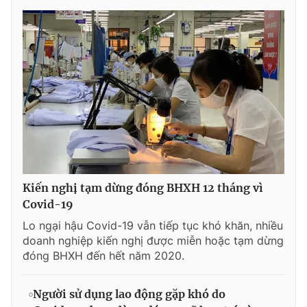
© 2003-2026 Bản quyền thuộc về Báo Thanh Niên. Cấm sao
chép dưới mọi hình thức nếu không có sự chấp thuận bằng văn
bản. Phát triển bởi ePi Technologies, JSC.
Kiến nghị tạm dừng đóng BHXH 12 tháng vì
Covid-19
Lo ngại hậu Covid-19 vẫn tiếp tục khó khăn, nhiều
doanh nghiệp kiến nghị được miễn hoặc tạm dừng
đóng BHXH đến hết năm 2020.
Người sử dụng lao động gặp khó do