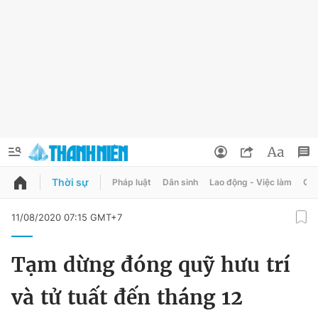
Thời sự
Pháp luật
Dân sinh
Lao động - Việc làm
Quy
QUẢNG CÁO
ĐẶT BÁO
11/08/2020 07:15 GMT+7
Thông tin tài khoản
Tạm dừng đóng quỹ hưu trí
Đổi mật khẩu
Chuyên mục
và tử tuất đến tháng 12
Tin đã lưu
Chuyên mục khác