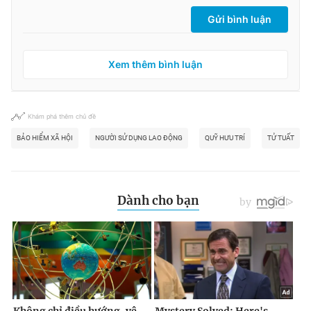
Gửi bình luận
Xem thêm bình luận
Khám phá thêm chủ đề
BẢO HIỂM XÃ HỘI
NGƯỜI SỬ DỤNG LAO ĐỘNG
QUỸ HƯU TRÍ
TỬ TUẤT