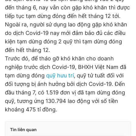
đến tháng 6, nay vẫn còn gặp khó khăn thì được
Đọc Thanh Niên trên điện thoại
tiếp tục tạm dừng đóng đến hết tháng 12 tới.
Ngoài ra, người sử dụng lao động gặp khó khăn
do dịch Covid-19 nay mới đảm bảo đủ các điều
kiện tạm dừng đóng 2 quỹ thì tạm dừng đóng
Theo dõi báo trên
đến hết tháng 12.
Trước đó, để tháo gỡ khó khăn cho doanh
nghiệp trước dịch Covid-19, BHXH Việt Nam đã
Hotline
Liên hệ quảng cáo
0906 645 777
0908 780 404
tạm dừng đóng
quỹ hưu trí
, quỹ tử tuất đối với
đối tượng bị ảnh hưởng bởi dịch Covid-19. Đến
Đặt báo
Quảng cáo
RSS
Tòa soạn
Chính sách bảo
đầu tháng 7, có 1.519 đơn vị đã tạm dừng đóng
quỹ, tương ứng 130.794 lao động với số tiền
Tổng biên tập: Nguyễn Ngọc Toàn
Phó tổng biên tập thường trực: Hải Thành
khoảng 475 tỉ đồng.
Phó tổng biên tập: Lâm Hiếu Dũng
Phó tổng biên tập: Trần Việt Hưng
Tổng thư ký tòa soạn: Đức Trung
Tin liên quan
Giấy phép xuất bản số 110/GP - BTTTT cấp ngày 24.3.2020