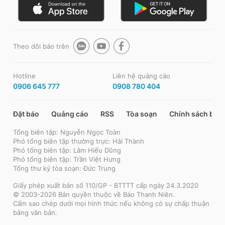
Theo dõi báo trên
Hotline
Liên hệ quảng cáo
0906 645 777
0908 780 404
Đặt báo
Quảng cáo
RSS
Tòa soạn
Chính sách bảo
Tổng biên tập: Nguyễn Ngọc Toàn
Phó tổng biên tập thường trực: Hải Thành
Phó tổng biên tập: Lâm Hiếu Dũng
Phó tổng biên tập: Trần Việt Hưng
Tổng thư ký tòa soạn: Đức Trung
Giấy phép xuất bản số 110/GP - BTTTT cấp ngày 24.3.2020
© 2003-2026 Bản quyền thuộc về Báo Thanh Niên.
Cấm sao chép dưới mọi hình thức nếu không có sự chấp thuận
bằng văn bản.