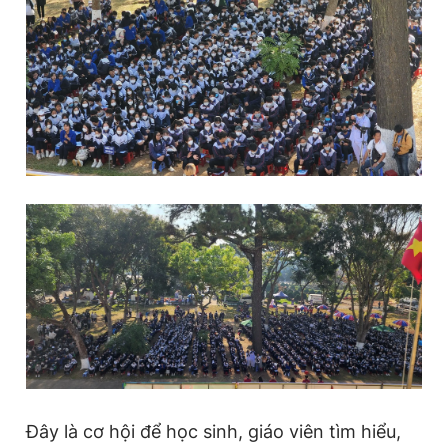
Giấy phép xuất bản số 110/GP - BTTTT cấp ngày 24.3.2020
© 2003-2026 Bản quyền thuộc về Báo Thanh Niên. Cấm sao
chép dưới mọi hình thức nếu không có sự chấp thuận bằng văn
bản. Phát triển bởi ePi Technologies, JSC.
Đây là cơ hội để học sinh, giáo viên tìm hiểu,