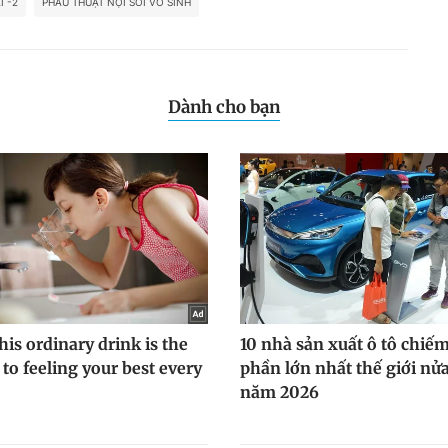
I -2
PHẪU THUẬT NỘI SOI VÔ SINH