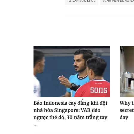
TƯ VẤN SỨC KHỎE
BỆNH VIỆN ĐỒNG NA