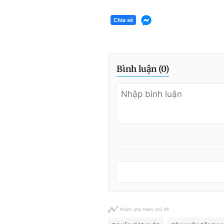
Chia sẻ
Bình luận (
0
)
Khám phá thêm chủ đề