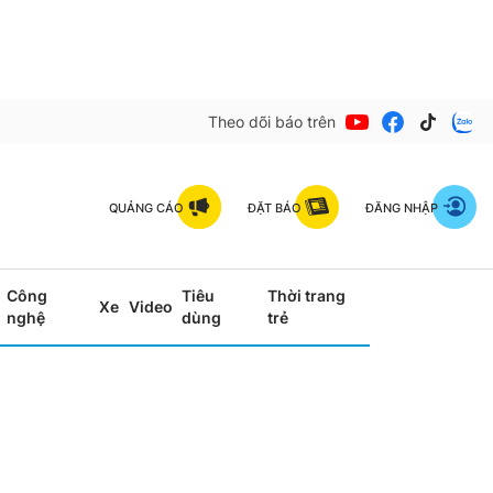
Theo dõi báo trên
QUẢNG CÁO
ĐẶT BÁO
ĐĂNG NHẬP
Công
Tiêu
Thời trang
Xe
Video
nghệ
dùng
trẻ