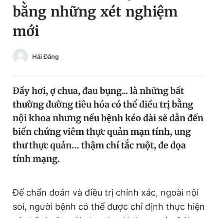
bằng những xét nghiệm
Chuyên mục khác
Tin đã xem
mới
Chào ngày mới
Tin 24h
Đăng xuất
Hải Đăng
Tin thị trường
Tin 360
Đầy hơi, ợ chua, đau bụng... là những bất
Video
Magazine
thường đường tiêu hóa có thể điều trị bằng
nội khoa nhưng nếu bệnh kéo dài sẽ dẫn đến
Sản phẩm khác
biến chứng viêm thực quản mạn tính, ung
thư thực quản… thậm chí tắc ruột, đe dọa
Tiện ích
Bạn cần biết
tính mạng.
Thông tin tòa soạn
Liên hệ quảng cáo
Để chẩn đoán và điều trị chính xác, ngoài nội
soi, người bệnh có thể được chỉ định thực hiện