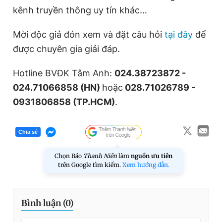
kênh truyền thông uy tín khác…
Mời độc giả đón xem và đặt câu hỏi
tại đây
để
được chuyên gia giải đáp.
Hotline BVĐK Tâm Anh:
024
.
38723872
-
024
.
71066858
(HN)
hoặc
028
.
71026789 -
0931806858
(
TP.
HCM)
.
Chia sẻ
Chọn Báo
Thanh Niên
làm
nguồn ưu tiên
trên Google tìm kiếm.
Xem hướng dẫn.
Bình luận (
0
)