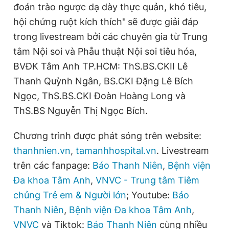
đoán trào ngược dạ dày thực quản, khó tiêu,
Giấy phép xuất bản số 110/GP - BTTTT cấp ngày 24.3.2020
© 2003-2026 Bản quyền thuộc về Báo Thanh Niên. Cấm sao
hội chứng ruột kích thích"
sẽ được giải đáp
chép dưới mọi hình thức nếu không có sự chấp thuận bằng văn
trong livestream bởi các chuyên gia từ Trung
bản. Phát triển bởi ePi Technologies, JSC.
tâm Nội soi và Phẫu thuật Nội soi tiêu hóa,
BVĐK Tâm Anh TP.HCM: ThS.BS.CKII Lê
Thanh Quỳnh Ngân, BS.CKI Đặng Lê Bích
Ngọc, ThS.BS.CKI Đoàn Hoàng Long và
ThS.BS Nguyễn Thị Ngọc Bích.
Chương trình được phát sóng trên website:
thanhnien.vn
,
tamanhhospital.vn
. Livestream
trên các fanpage:
Báo Thanh Niên
,
Bệnh viện
Đa khoa Tâm Anh
,
VNVC - Trung tâm Tiêm
chủng Trẻ em & Người lớn
; Youtube:
Báo
Thanh Niên
,
Bệnh viện Đa khoa Tâm Anh
,
VNVC
và Tiktok:
Báo Thanh Niên
cùng nhiều