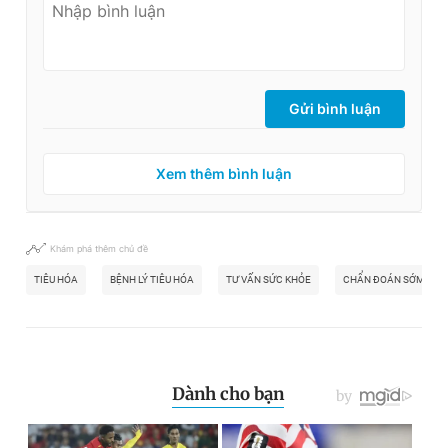
Gửi bình luận
Xem thêm bình luận
Khám phá thêm chủ đề
TIÊU HÓA
BỆNH LÝ TIÊU HÓA
TƯ VẤN SỨC KHỎE
CHẨN ĐOÁN SỚM