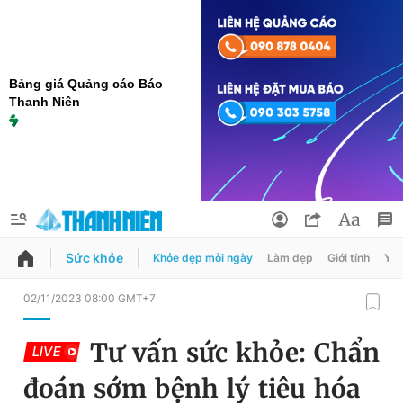
Bảng giá Quảng cáo Báo
Thanh Niên
Sức khỏe
Khỏe đẹp mỗi ngày
Làm đẹp
Giới tính
Y t
QUẢNG CÁO
ĐẶT BÁO
02/11/2023 08:00 GMT+7
Thông tin tài khoản
Tư vấn sức khỏe: Chẩn
LIVE
Đổi mật khẩu
Chuyên mục
đoán sớm bệnh lý tiêu hóa
Tin đã lưu