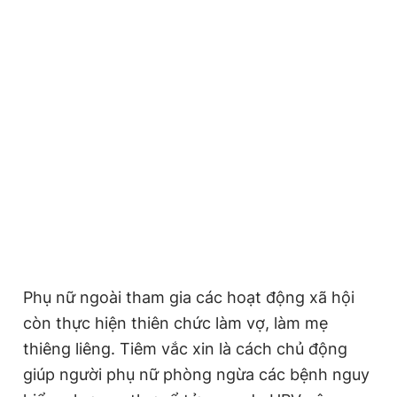
Giấy phép xuất bản số 110/GP - BTTTT cấp ngày 24.3.2020
© 2003-2026 Bản quyền thuộc về Báo Thanh Niên. Cấm sao
chép dưới mọi hình thức nếu không có sự chấp thuận bằng văn
bản. Phát triển bởi ePi Technologies, JSC.
Phụ nữ ngoài tham gia các hoạt động xã hội
còn thực hiện thiên chức làm vợ, làm mẹ
thiêng liêng. Tiêm vắc xin là cách chủ động
giúp người phụ nữ phòng ngừa các bệnh nguy