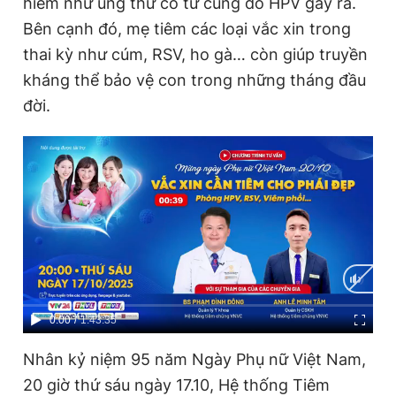
hiểm như ung thư cổ tử cung do HPV gây ra.
Bên cạnh đó, mẹ tiêm các loại vắc xin trong
thai kỳ như cúm, RSV, ho gà… còn giúp truyền
kháng thể bảo vệ con trong những tháng đầu
đời.
C
0:00
/
D
1:43:35
u
u
Nhân kỷ niệm 95 năm Ngày Phụ nữ Việt Nam,
r
r
20 giờ thứ sáu ngày 17.10, Hệ thống Tiêm