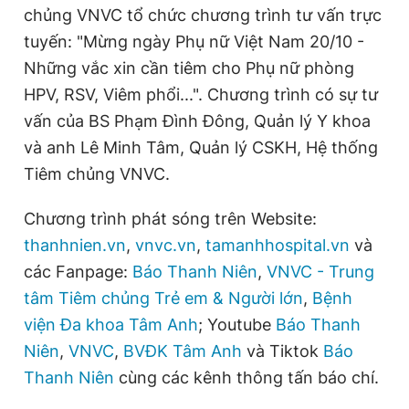
r
a
chủng VNVC tổ chức chương trình tư vấn trực
e
t
tuyến: "Mừng ngày Phụ nữ Việt Nam 20/10 -
n
i
Những vắc xin cần tiêm cho Phụ nữ phòng
t
o
HPV, RSV, Viêm phổi...". Chương trình có sự tư
T
n
vấn của BS Phạm Đình Đông, Quản lý Y khoa
i
và anh Lê Minh Tâm, Quản lý CSKH, Hệ thống
m
Tiêm chủng VNVC.
e
Chương trình phát sóng trên Website:
thanhnien.vn
,
vnvc.vn
,
tamanhhospital.vn
và
các Fanpage:
Báo Thanh Niên
,
VNVC - Trung
tâm Tiêm chủng Trẻ em & Người lớn
,
Bệnh
viện Đa khoa Tâm Anh
; Youtube
Báo Thanh
Niên
,
VNVC
,
BVĐK Tâm Anh
và Tiktok
Báo
Thanh Niên
cùng các kênh thông tấn báo chí.