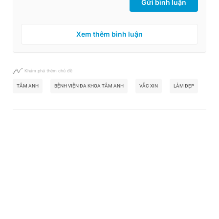
Gửi bình luận
Xem thêm bình luận
Khám phá thêm chủ đề
TÂM ANH
BỆNH VIỆN ĐA KHOA TÂM ANH
VẮC XIN
LÀM ĐẸP