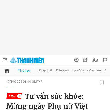
Thời sự
Pháp luật
Dân sinh
Lao động - Việc làm
Quy
QUẢNG CÁO
ĐẶT BÁO
17/10/2025 08:00 GMT+7
Thông tin tài khoản
Tư vấn sức khỏe:
LIVE
Đổi mật khẩu
Chuyên mục
Mừng ngày Phụ nữ Việt
Tin đã lưu