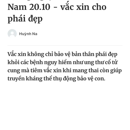
Nam 20.10 - vắc xin cho
Chuyên mục khác
Tin đã xem
phái đẹp
Chào ngày mới
Tin 24h
Đăng xuất
Huỳnh Na
Tin thị trường
Tin 360
Vắc xin không chỉ bảo vệ bản thân phái đẹp
Video
Magazine
khỏi các bệnh nguy hiểm như ung thư cổ tử
cung mà tiêm vắc xin khi mang thai còn giúp
Sản phẩm khác
truyền kháng thể thụ động bảo vệ con.
Tiện ích
Bạn cần biết
Thông tin tòa soạn
Liên hệ quảng cáo