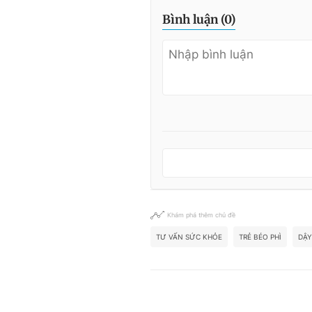
Bình luận (
0
)
Khám phá thêm chủ đề
TƯ VẤN SỨC KHỎE
TRẺ BÉO PHÌ
DẬY