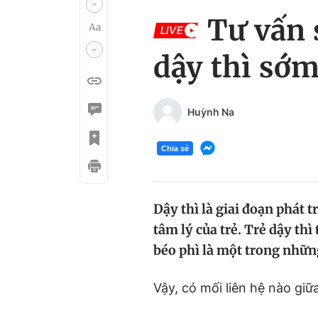
Tư vấn 
LIVE
dậy thì sớm
Huỳnh Na
Chia sẻ
Dậy thì là giai đoạn phát t
tâm lý của trẻ. Trẻ dậy th
béo phì là một trong nhữn
Vậy, có mối liên hệ nào gi