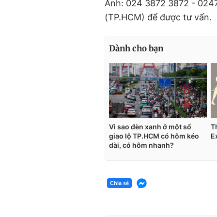
Anh: 024 3872 3872 - 0247
e
(TP.HCM) để được tư vấn.
Chia sẻ