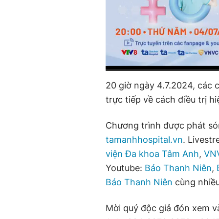
C
0:01
/
D
2:04:00
20 giờ ngày 4.7.2024, các
u
u
trực tiếp về cách điều trị h
r
r
r
a
Chương trình được phát só
e
t
tamanhhospital.vn
. Livest
n
i
viện Đa khoa Tâm Anh
,
VNV
Youtube:
t
o
Báo Thanh Niên
,
Báo Thanh Niên
cùng nhiều
T
n
i
Mời quý độc giả đón xem v
m