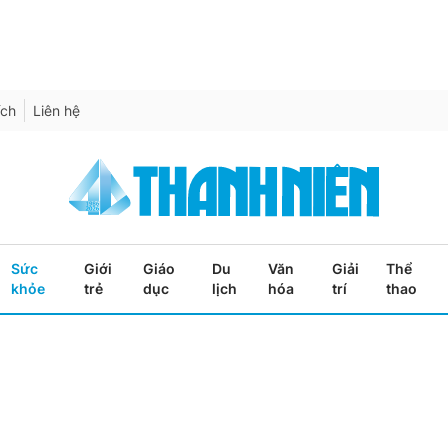
ích
Liên hệ
Sức
Giới
Giáo
Du
Văn
Giải
Thể
khỏe
trẻ
dục
lịch
hóa
trí
thao