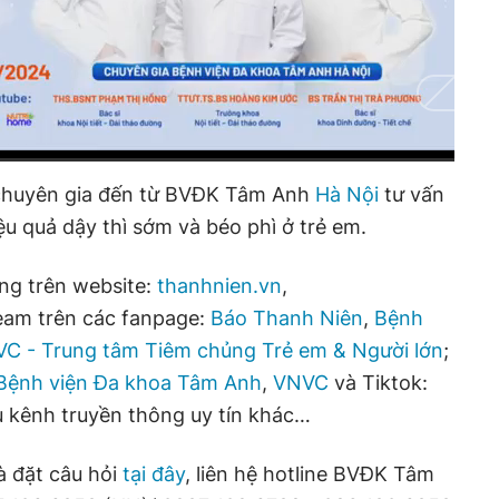
 chuyên gia đến từ BVĐK Tâm Anh
Hà Nội
tư vấn
iệu quả dậy thì sớm và béo phì ở trẻ em.
ng trên website:
thanhnien.vn
,
ream trên các fanpage:
Báo Thanh Niên
,
Bệnh
C - Trung tâm Tiêm chủng Trẻ em & Người lớn
;
Bệnh viện Đa khoa Tâm Anh
,
VNVC
và Tiktok:
 kênh truyền thông uy tín khác…
à đặt câu hỏi
tại đây
, liên hệ hotline BVĐK Tâm