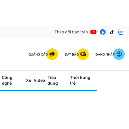
Theo dõi báo trên
QUẢNG CÁO
ĐẶT BÁO
ĐĂNG NHẬP
Công
Tiêu
Thời trang
Xe
Video
nghệ
dùng
trẻ