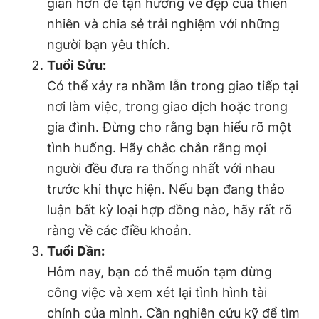
gian hơn để tận hưởng vẻ đẹp của thiên
nhiên và chia sẻ trải nghiệm với những
người bạn yêu thích.
Đọc Thanh Niên trên điện thoại
Tuổi Sửu:
Có thể xảy ra nhầm lẫn trong giao tiếp tại
nơi làm việc, trong giao dịch hoặc trong
gia đình. Đừng cho rằng bạn hiểu rõ một
Theo dõi báo trên
tình huống. Hãy chắc chắn rằng mọi
người đều đưa ra thống nhất với nhau
Hotline
Liên hệ quảng cáo
trước khi thực hiện. Nếu bạn đang thảo
0906 645 777
0908 780 404
luận bất kỳ loại hợp đồng nào, hãy rất rõ
ràng về các điều khoản.
Đặt báo
Quảng cáo
RSS
Tòa soạn
Chính sách bảo
Tuổi Dần:
Tổng biên tập: Nguyễn Ngọc Toàn
Hôm nay, bạn có thể muốn tạm dừng
Phó tổng biên tập thường trực: Hải Thành
Phó tổng biên tập: Lâm Hiếu Dũng
công việc và xem xét lại tình hình tài
Phó tổng biên tập: Trần Việt Hưng
Tổng thư ký tòa soạn: Đức Trung
chính của mình. Cần nghiên cứu kỹ để tìm