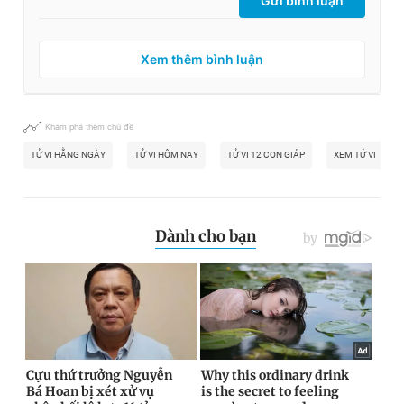
Gửi bình luận
Xem thêm bình luận
Khám phá thêm chủ đề
TỬ VI HẰNG NGÀY
TỬ VI HÔM NAY
TỬ VI 12 CON GIÁP
XEM TỬ VI