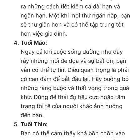
ra những cách tiết kiệm cả dài hạn và
Giấy phép xuất bản số 110/GP - BTTTT cấp ngày 24.3.2020
© 2003-2026 Bản quyền thuộc về Báo Thanh Niên. Cấm sao
ngắn hạn. Một khi mọi thứ ngăn nắp, bạn
chép dưới mọi hình thức nếu không có sự chấp thuận bằng văn
bản. Phát triển bởi ePi Technologies, JSC.
sẽ thư giãn hơn và có thể tập trung tốt
hơn việc gia đình.
Tuổi Mão:
Ngay cả khi cuộc sống dường như đầy
rẫy những mối đe dọa và sự bất ổn, bạn
vẫn có thể tự tin. Điều quan trọng là phải
có can đảm để bắt đầu lại. Hãy buông bỏ
những ràng buộc và thất vọng trong quá
khứ. Đừng để thái độ tiêu cực hoặc tâm
trạng tồi tệ của người khác ảnh hưởng
đến bạn.
Tuổi Thìn:
Bạn có thể cảm thấy khá bồn chồn vào