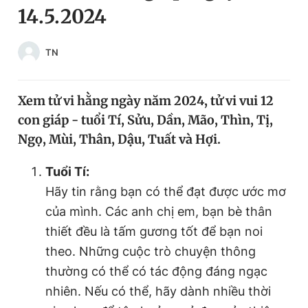
14.5.2024
Chuyên mục khác
Tin đã xem
Chào ngày mới
Tin 24h
TN
Đăng xuất
Tin thị trường
Tin 360
Xem tử vi hằng ngày năm 2024, tử vi vui 12
con giáp - tuổi Tí, Sửu, Dần, Mão, Thìn, Tị,
Video
Magazine
Ngọ, Mùi, Thân, Dậu, Tuất và Hợi.
Tuổi Tí:
Sản phẩm khác
Hãy tin rằng bạn có thể đạt được ước mơ
Tiện ích
Bạn cần biết
của mình. Các anh chị em, bạn bè thân
thiết đều là tấm gương tốt để bạn noi
theo. Những cuộc trò chuyện thông
Thông tin tòa soạn
Liên hệ quảng cáo
thường có thể có tác động đáng ngạc
nhiên. Nếu có thể, hãy dành nhiều thời