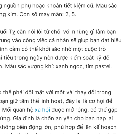
g nguồn phụ hoặc khoản tiết kiệm cũ. Màu sắc
àng kim. Con số may mắn: 2, 5.
uổi Tỵ cần nói lời từ chối với những gì làm bạn
rung vào công việc cá nhân sẽ giúp bạn đạt hiệu
ình cảm có thể khởi sắc nhờ một cuộc trò
i tiêu trong ngày nên được kiểm soát kỹ để
n. Màu sắc vượng khí: xanh ngọc, tím pastel.
 thể phải đối mặt với một vài thay đổi trong
n giữ tâm thế linh hoạt, đây lại là cơ hội để
i. Mối quan hệ
xã hội
được mở rộng, có thể gặp
ứng. Gia đình là chốn an yên cho bạn nạp lại
 không biến động lớn, phù hợp để lên kế hoạch