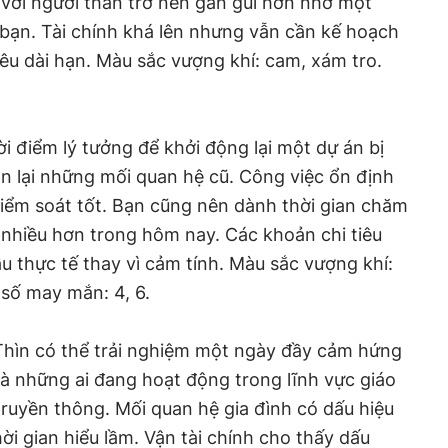
 với người thân trở nên gần gũi hơn nhờ một
bạn. Tài chính khá lên nhưng vẫn cần kế hoạch
êu dài hạn. Màu sắc vượng khí: cam, xám tro.
ời điểm lý tưởng để khởi động lại một dự án bị
ận lại những mối quan hệ cũ. Công việc ổn định
kiểm soát tốt. Bạn cũng nên dành thời gian chăm
 nhiều hơn trong hôm nay. Các khoản chi tiêu
u thực tế thay vì cảm tính. Màu sắc vượng khí:
số may mắn: 4, 6.
Thìn có thể trải nghiệm một ngày đầy cảm hứng
là những ai đang hoạt động trong lĩnh vực giáo
truyền thông. Mối quan hệ gia đình có dấu hiệu
i gian hiểu lầm. Vận tài chính cho thấy dấu