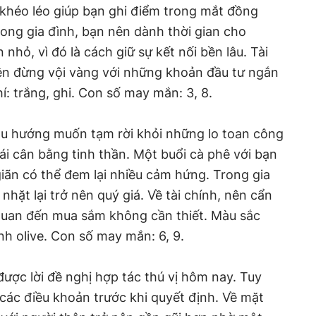
khéo léo giúp bạn ghi điểm trong mắt đồng
rong gia đình, bạn nên dành thời gian cho
nhỏ, vì đó là cách giữ sự kết nối bền lâu. Tài
iên đừng vội vàng với những khoản đầu tư ngắn
: trắng, ghi. Con số may mắn: 3, 8.
u hướng muốn tạm rời khỏi những lo toan công
hái cân bằng tinh thần. Một buổi cà phê với bạn
iãn có thể đem lại nhiều cảm hứng. Trong gia
nhặt lại trở nên quý giá. Về tài chính, nên cẩn
n quan đến mua sắm không cần thiết. Màu sắc
nh olive. Con số may mắn: 6, 9.
ược lời đề nghị hợp tác thú vị hôm nay. Tuy
các điều khoản trước khi quyết định. Về mặt