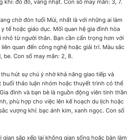
 khí: đỏ đô, vàng nhạt. Con số may mắn: 3, 7.
ng chờ đón tuổi Mùi, nhất là với những ai làm
, y tế hoặc giáo dục. Mối quan hệ gia đình hòa
ui nhỏ từ người thân. Bạn cần cẩn trọng hơn với
u liên quan đến công nghệ hoặc giải trí. Màu sắc
, be. Con số may mắn: 2, 8.
thu hút sự chú ý nhờ khả năng giao tiếp và
t buổi thảo luận nhóm hoặc thuyết trình có thể
Gia đình và bạn bè là nguồn động viên tinh thần
định, phù hợp cho việc lên kế hoạch du lịch hoặc
sắc vượng khí: bạc ánh kim, xanh ngọc. Con số
i gian sắp xếp lại không gian sống hoặc bàn làm