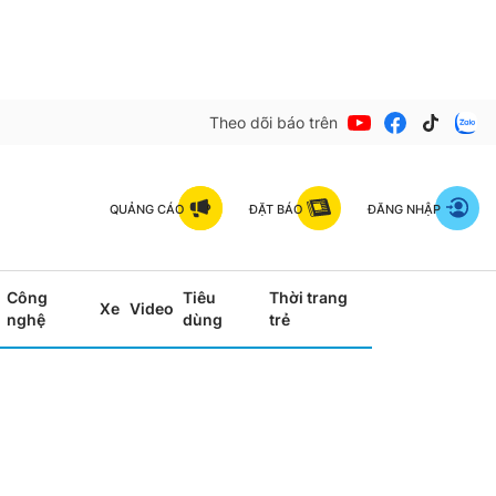
Theo dõi báo trên
QUẢNG CÁO
ĐẶT BÁO
ĐĂNG NHẬP
Công
Tiêu
Thời trang
Xe
Video
nghệ
dùng
trẻ