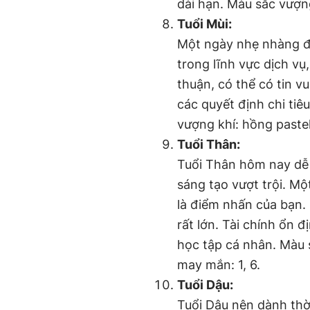
dài hạn. Màu sắc vượng
Tuổi Mùi:
Một ngày nhẹ nhàng đa
trong lĩnh vực dịch vụ
thuận, có thể có tin v
các quyết định chi tiê
vượng khí: hồng pastel
Tuổi Thân:
Tuổi Thân hôm nay dễ 
sáng tạo vượt trội. Mộ
là điểm nhấn của bạn. 
rất lớn. Tài chính ổn 
học tập cá nhân. Màu 
may mắn: 1, 6.
Tuổi Dậu:
Tuổi Dậu nên dành thờ