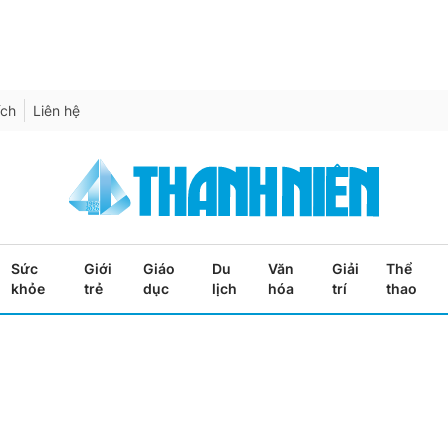
ích
Liên hệ
Sức
Giới
Giáo
Du
Văn
Giải
Thể
khỏe
trẻ
dục
lịch
hóa
trí
thao