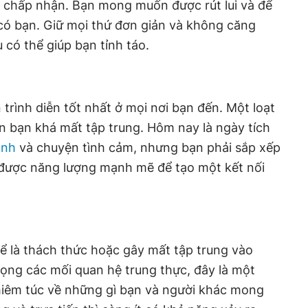
 chấp nhận. Bạn mong muốn được rút lui và để
có bạn. Giữ mọi thứ đơn giản và không căng
u có thể giúp bạn tỉnh táo.
trình diễn tốt nhất ở mọi nơi bạn đến. Một loạt
ến bạn khá mất tập trung. Hôm nay là ngày tích
anh
và chuyện tình cảm, nhưng bạn phải sắp xếp
ó được năng lượng mạnh mẽ để tạo một kết nối
ể là thách thức hoặc gây mất tập trung vào
rọng các mối quan hệ trung thực, đây là một
hiêm túc về những gì bạn và người khác mong