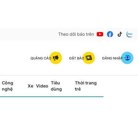
Theo dõi báo trên
QUẢNG CÁO
ĐẶT BÁO
ĐĂNG NHẬP
Công
Tiêu
Thời trang
Xe
Video
nghệ
dùng
trẻ