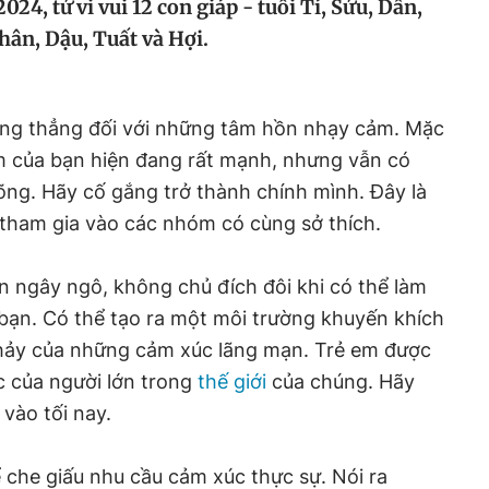
24, tử vi vui 12 con giáp - tuổi Tí, Sửu, Dần,
hân, Dậu, Tuất và Hợi.
căng thẳng đối với những tâm hồn nhạy cảm. Mặc
m của bạn hiện đang rất mạnh, nhưng vẫn có
õng. Hãy cố gắng trở thành chính mình. Đây là
 tham gia vào các nhóm có cùng sở thích.
 ngây ngô, không chủ đích đôi khi có thể làm
bạn. Có thể tạo ra một môi trường khuyến khích
hảy của những cảm xúc lãng mạn. Trẻ em được
c của người lớn trong
thế giới
của chúng. Hãy
 vào tối nay.
che giấu nhu cầu cảm xúc thực sự. Nói ra