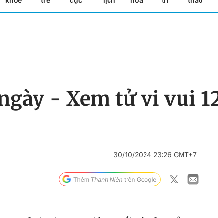
khỏe
trẻ
dục
lịch
hóa
trí
thao
ngày - Xem tử vi vui 1
30/10/2024 23:26 GMT+7