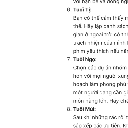
với bạn bè và đồng ng
Tuổi Tị:
Bạn có thể cảm thấy m
thể. Hãy lập danh sách
gian ở ngoài trời có th
trách nhiệm của mình 
phim yêu thích nếu năn
Tuổi Ngọ:
Chọn các dự án nhóm 
hơn với mọi người xung
hoạch làm phong phú
một người đang cần gi
món hàng lớn. Hãy chắ
Tuổi Mùi:
Sau khi những rắc rối 
sắp xếp các ưu tiên. 