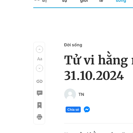
trị
sự
giới
tế
sống
Đời sống
Tử vi hằng 
31.10.2024
TN
Chia sẻ