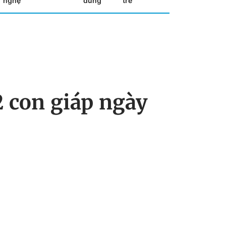
nghệ
dùng
trẻ
2 con giáp ngày