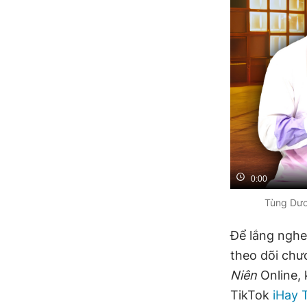
0:00
Tùng Dươ
Để lắng nghe
theo dõi chư
Niên
Online,
TikTok
iHay 