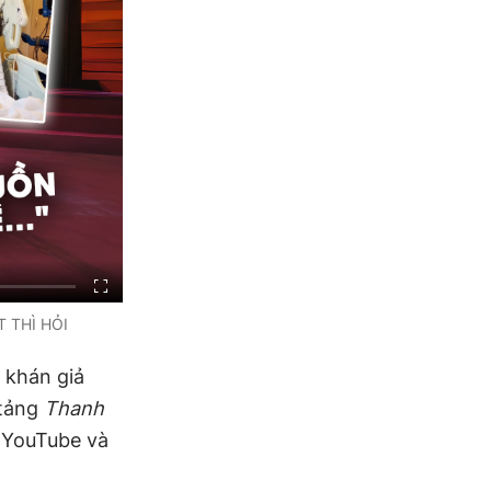
T THÌ HỎI
 khán giả
 tảng
Thanh
 YouTube và