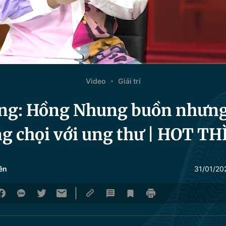
Video
Giải trí
ng: Hồng Nhung buồn nhưn
g chọi với ung thư | HOT TH
ên
31/01/20