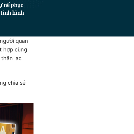
ự nể phục
 tình hình
 người quan
ết hợp cùng
 thần lạc
ững chia sẻ
.