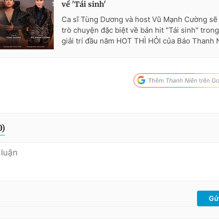
về 'Tái sinh'
Ca sĩ Tùng Dương và host Vũ Mạnh Cường sẽ 
trò chuyện đặc biệt về bản hit "Tái sinh" tron
giải trí đầu năm HOT THÌ HỎI của Báo Thanh 
0
)
Gử