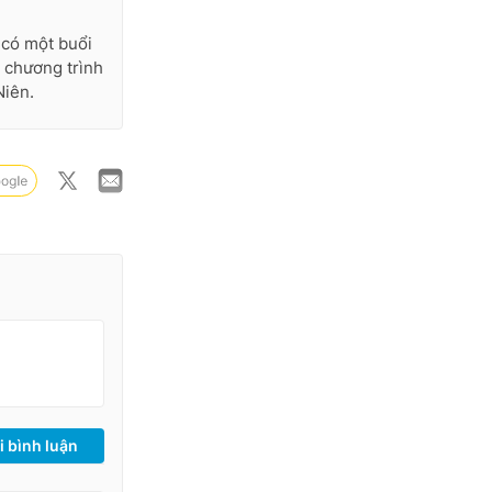
có một buổi
g chương trình
Niên.
i bình luận