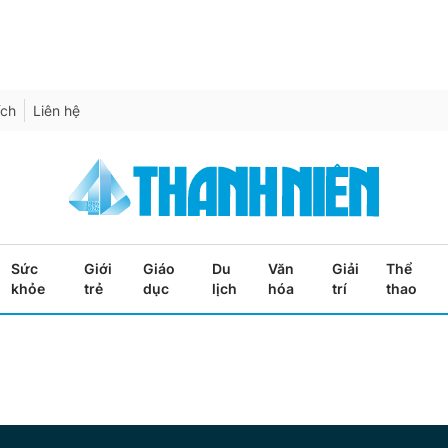
ích
Liên hệ
Sức
Giới
Giáo
Du
Văn
Giải
Thể
khỏe
trẻ
dục
lịch
hóa
trí
thao