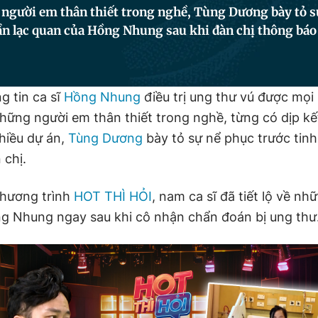
 người em thân thiết trong nghề, Tùng Dương bày tỏ s
ần lạc quan của Hồng Nhung sau khi đàn chị thông báo
g tin ca sĩ
Hồng Nhung
điều trị ung thư vú được mọi
những người em thân thiết trong nghề, từng có dịp k
hiều dự án,
Tùng Dương
bày tỏ sự nể phục trước tinh
 chị.
chương trình
HOT THÌ HỎI
, nam ca sĩ đã tiết lộ về nh
ng Nhung ngay sau khi cô nhận chẩn đoán bị ung thư