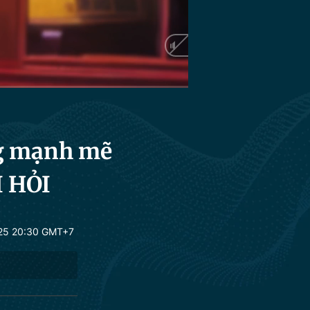
HD
Auto
g mạnh mẽ
Ì HỎI
25 20:30 GMT+7