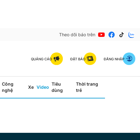
Theo dõi báo trên
QUẢNG CÁO
ĐẶT BÁO
ĐĂNG NHẬP
Công
Tiêu
Thời trang
Xe
Video
nghệ
dùng
trẻ