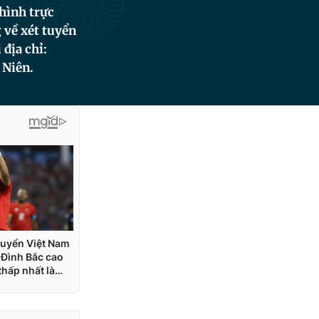
hình trực
 về xét tuyển
địa chỉ:
 Niên.