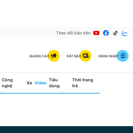
Theo dõi báo trên
QUẢNG CÁO
ĐẶT BÁO
ĐĂNG NHẬP
Công
Tiêu
Thời trang
Xe
Video
nghệ
dùng
trẻ