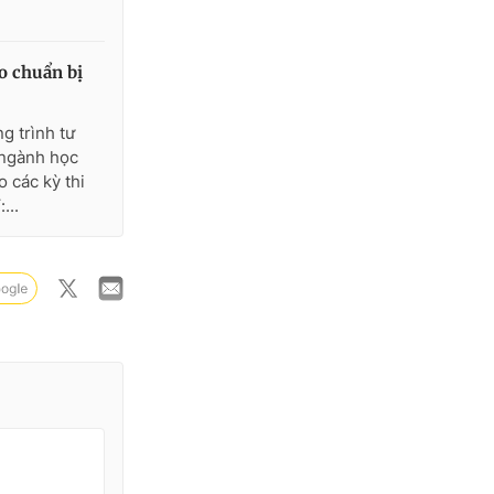
 chuẩn bị
g trình tư
 ngành học
 các kỳ thi
...