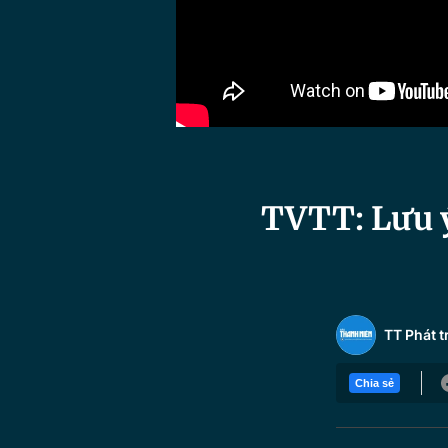
TVTT: Lưu ý
TT Phát t
Chia sẻ