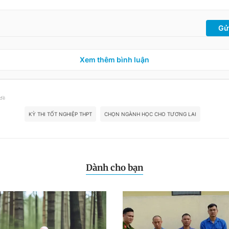
Gử
Xem thêm bình luận
 đề
KỲ THI TỐT NGHIỆP THPT
CHỌN NGÀNH HỌC CHO TƯƠNG LAI