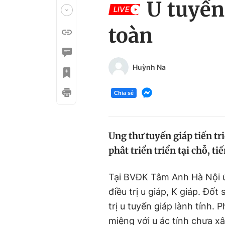
U tuyến 
LIVE
toàn
Huỳnh Na
Chia sẻ
Ung thư tuyến giáp tiến t
phât triển triển tại chỗ, t
Tại BVĐK Tâm Anh Hà Nội ứ
điều trị u giáp, K giáp. Đốt
trị u tuyến giáp lành tính.
miệng với u ác tính chưa xâm