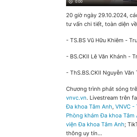
0:00
20 giờ ngày 29.10.2024, c
tư vấn chi tiết, toàn diện về
- TS.BS Vũ Hữu Khiêm - Tr
- BS.CKII Lê Văn Khánh - T
- ThS.BS.CKII Nguyễn Văn 
Chương trình phát sóng trê
vnvc.vn
. Livestream trên 
Đa khoa Tâm Anh
,
VNVC - 
Phòng khám Đa khoa Tâm 
viện Đa khoa Tâm Anh
; Ti
thông uy tín…