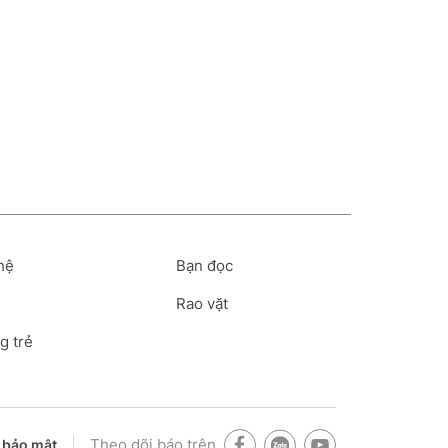
hệ
Bạn đọc
Rao vặt
g trẻ
Theo dõi báo trên
 bảo mật