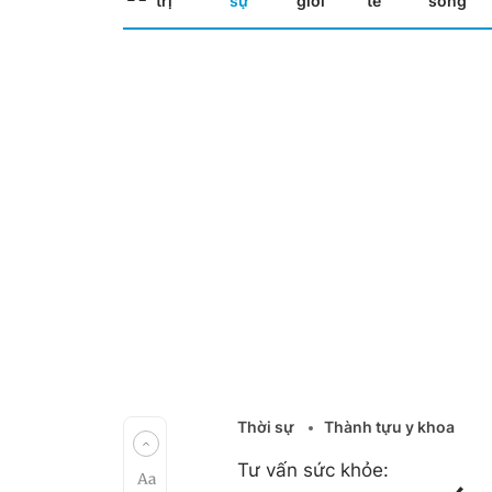
trị
sự
giới
tế
sống
Thời sự
Thành tựu y khoa
Tư vấn sức khỏe: