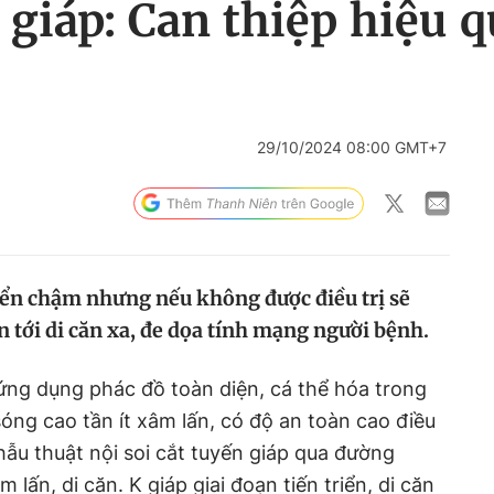
giáp: Can thiệp hiệu qu
29/10/2024 08:00 GMT+7
riển chậm nhưng nếu không được điều trị sẽ
iến tới di căn xa, đe dọa tính mạng người bệnh.
ng dụng phác đồ toàn diện, cá thể hóa trong
 sóng cao tần ít xâm lấn, có độ an toàn cao điều
 Phẫu thuật nội soi cắt tuyến giáp qua đường
 lấn, di căn. K giáp giai đoạn tiến triển, di căn