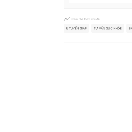
Khám phá thêm chủ đề
U TUYẾN GIÁP
TƯ VẤN SỨC KHỎE
B