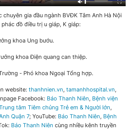
ác chuyên gia đầu ngành BVĐK Tâm Anh Hà Nội
 phác đồ điều trị u giáp, K giáp:
ưởng khoa Ung bướu.
rưởng khoa Điện quang can thiệp.
Trường - Phó khoa Ngoại Tổng hợp.
n website:
thanhnien.vn
,
tamanhhospital.vn
,
fanpage Facebook:
Báo Thanh Niên
,
Bệnh viện
Trung tâm Tiêm chủng Trẻ em & Người lớn
,
Anh Quận 7
; YouTube:
Báo Thanh Niên
,
Bệnh
kTok:
Báo Thanh Niên
cùng nhiều kênh truyền