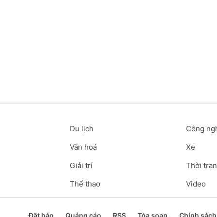
Du lịch
Công ng
Văn hoá
Xe
Giải trí
Thời tran
Thể thao
Video
Đặt báo
Quảng cáo
RSS
Tòa soạn
Chính sách