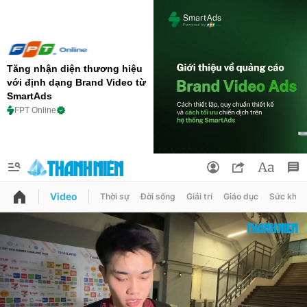
Tăng nhận diện thương hiệu
với định dạng Brand Video từ
SmartAds
FPT Online
Video
Thời sự
Đời sống
Giải trí
Giáo dục
Sức khỏe
QUẢNG CÁO
ĐẶT BÁO
Thông tin tài khoản
Đổi mật khẩu
Chuyên mục
Tin đã lưu