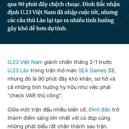
qua 90 phút đầy chệch choạc. Đình Bắc nhận
định U.23 Việt Nam đã nhập cuộc tốt, nhưng
các cầu thủ Lào lại tạo ra nhiều tình huống
Đọc Thanh Niên trên điện thoại
gây khó dễ hơn dự tính.
Theo dõi báo trên
U.23 Việt Nam
giành chiến thắng 2-1 trước
U.23 Lào
trong trận mở màn
SEA Games
33,
Hotline
Liên hệ quảng cáo
0906 645 777
0908 780 404
nhưng đó là 90 phút đầy khó khăn, sơ hở và
cả những tình huống hy hữu như việc phải
Đặt báo
Quảng cáo
RSS
Tòa soạn
Chính sách bảo
"check VAR thủ công".
Tổng biên tập: Nguyễn Ngọc Toàn
Giữa một trận đấu nhiều biến cố,
Đình Bắc
trở
Phó tổng biên tập thường trực: Hải Thành
Phó tổng biên tập: Lâm Hiếu Dũng
thành điểm sáng lớn nhất với cú đúp cùng
Phó tổng biên tập: Trần Việt Hưng
Tổng thư ký tòa soạn: Đức Trung
những phát biểu rất chân thành sau trận.