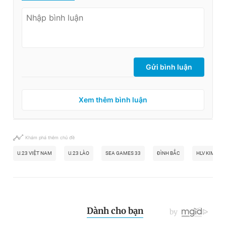
Gửi bình luận
Xem thêm bình luận
Khám phá thêm chủ đề
U.23 VIỆT NAM
U.23 LÀO
SEA GAMES 33
ĐÌNH BẮC
HLV KIM SAN