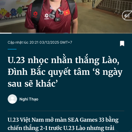
Chuyên mục khác
Tin đã xem
Chào ngày mới
Tin 24h
Đăng xuất
Tin thị trường
Tin 360
Current
0:12
/
Duration
2:18
Cập nhật lúc 20:21 03/12/2025 GMT+7
Time
Video
Magazine
U.23 nhọc nhằn thắng Lào,
Đình Bắc quyết tâm ‘8 ngày
Sản phẩm khác
sau sẽ khác’
Tiện ích
Bạn cần biết
Nghi Thạo
Thông tin tòa soạn
Liên hệ quảng cáo
U.23 Việt Nam mở màn SEA Games 33 bằng
chiến thắng 2-1 trước U.23 Lào nhưng trải