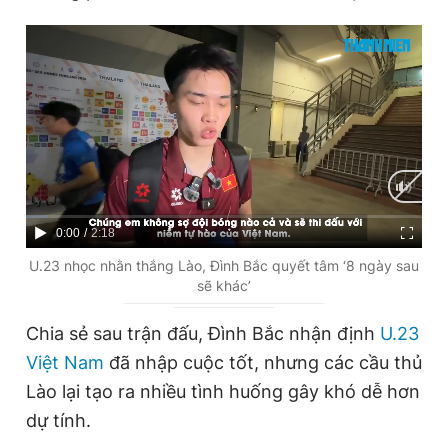
Giấy phép xuất bản số 110/GP - BTTTT cấp ngày 24.3.2020
© 2003-2026 Bản quyền thuộc về Báo Thanh Niên. Cấm sao
chép dưới mọi hình thức nếu không có sự chấp thuận bằng văn
bản. Phát triển bởi ePi Technologies, JSC.
C
0:00
/
D
2:18
u
u
U.23 nhọc nhằn thắng Lào, Đình Bắc quyết tâm ‘8 ngày sau
sẽ khác’
r
r
r
a
Chia sẻ sau trận đấu, Đình Bắc nhận định
U.23
e
t
Việt Nam
đã nhập cuộc tốt, nhưng các cầu thủ
n
i
Lào lại tạo ra nhiều tình huống gây khó dễ hơn
t
o
dự tính.
T
n