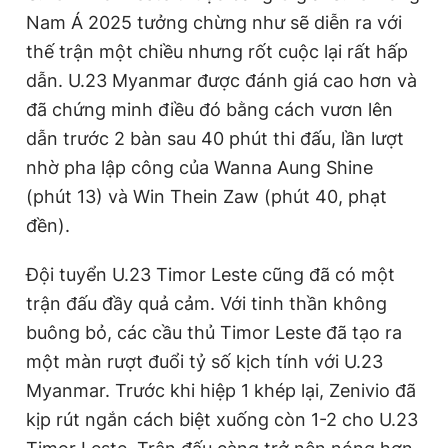
Nam Á 2025 tưởng chừng như sẽ diễn ra với
thế trận một chiều nhưng rốt cuộc lại rất hấp
Đọc Thanh Niên trên điện thoại
dẫn. U.23 Myanmar được đánh giá cao hơn và
đã chứng minh điều đó bằng cách vươn lên
dẫn trước 2 bàn sau 40 phút thi đấu, lần lượt
nhờ pha lập công của Wanna Aung Shine
Theo dõi báo trên
(phút 13) và Win Thein Zaw (phút 40, phạt
đền).
Hotline
Liên hệ quảng cáo
0906 645 777
0908 780 404
Đội tuyển U.23 Timor Leste cũng đã có một
trận đấu đầy quả cảm. Với tinh thần không
Đặt báo
Quảng cáo
RSS
Tòa soạn
Chính sách bảo
buông bỏ, các cầu thủ Timor Leste đã tạo ra
một màn rượt đuổi tỷ số kịch tính với U.23
Tổng biên tập: Nguyễn Ngọc Toàn
Phó tổng biên tập thường trực: Hải Thành
Myanmar. Trước khi hiệp 1 khép lại, Zenivio đã
Phó tổng biên tập: Lâm Hiếu Dũng
Phó tổng biên tập: Trần Việt Hưng
kịp rút ngắn cách biệt xuống còn 1-2 cho U.23
Tổng thư ký tòa soạn: Đức Trung