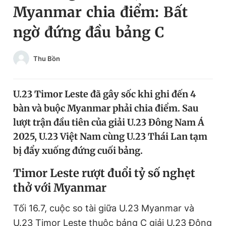
Myanmar chia điểm: Bất
Chuyên mục khác
Tin đã xem
ngờ đứng đầu bảng C
Chào ngày mới
Tin 24h
Đăng xuất
Thu Bồn
Tin thị trường
Tin 360
U.23 Timor Leste đã gây sốc khi ghi đến 4
Video
Magazine
bàn và buộc Myanmar phải chia điểm. Sau
lượt trận đầu tiên của giải U.23 Đông Nam Á
Sản phẩm khác
2025, U.23 Việt Nam cùng U.23 Thái Lan tạm
bị đẩy xuống đứng cuối bảng.
Tiện ích
Bạn cần biết
Timor Leste rượt đuổi tỷ số nghẹt
Thông tin tòa soạn
Liên hệ quảng cáo
thở với Myanmar
Tối 16.7, cuộc so tài giữa U.23 Myanmar và
U.23 Timor Leste thuộc bảng C giải U.23 Đông