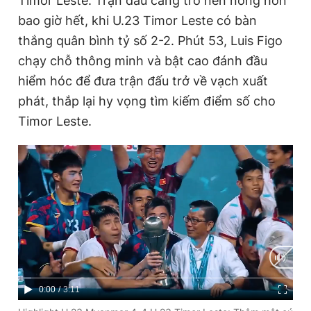
Timor Leste. Trận đấu càng trở nên nóng hơn
Giấy phép xuất bản số 110/GP - BTTTT cấp ngày 24.3.2020
bao giờ hết, khi U.23 Timor Leste có bàn
© 2003-2026 Bản quyền thuộc về Báo Thanh Niên. Cấm sao
chép dưới mọi hình thức nếu không có sự chấp thuận bằng văn
thắng quân bình tỷ số 2-2. Phút 53, Luis Figo
bản. Phát triển bởi ePi Technologies, JSC.
chạy chỗ thông minh và bật cao đánh đầu
hiểm hóc để đưa trận đấu trở về vạch xuất
phát, thắp lại hy vọng tìm kiếm điểm số cho
Timor Leste.
C
0:00
/
D
3:11
u
u