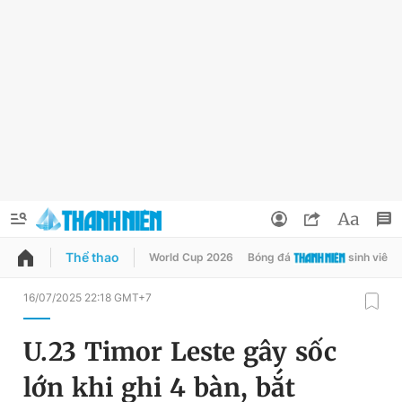
Thể thao
World Cup 2026
Bóng đá
sinh viên
QUẢNG CÁO
ĐẶT BÁO
16/07/2025 22:18 GMT+7
Thông tin tài khoản
U.23 Timor Leste gây sốc
Đổi mật khẩu
Chuyên mục
lớn khi ghi 4 bàn, bắt
Tin đã lưu