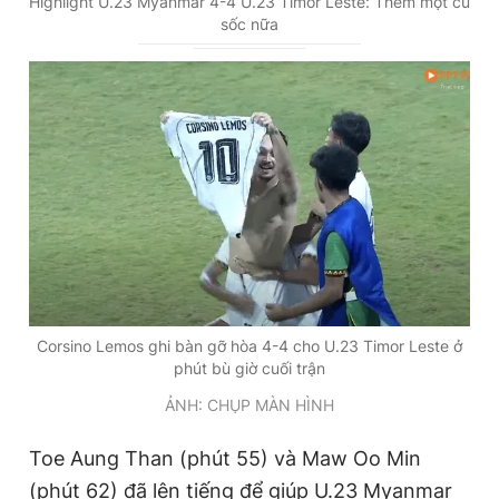
Highlight U.23 Myanmar 4-4 U.23 Timor Leste: Thêm một cú
sốc nữa
r
r
r
a
e
t
n
i
t
o
T
n
i
m
e
Corsino Lemos ghi bàn gỡ hòa 4-4 cho U.23 Timor Leste ở
phút bù giờ cuối trận
ẢNH: CHỤP MÀN HÌNH
Toe Aung Than (phút 55) và Maw Oo Min
(phút 62) đã lên tiếng để giúp U.23 Myanmar