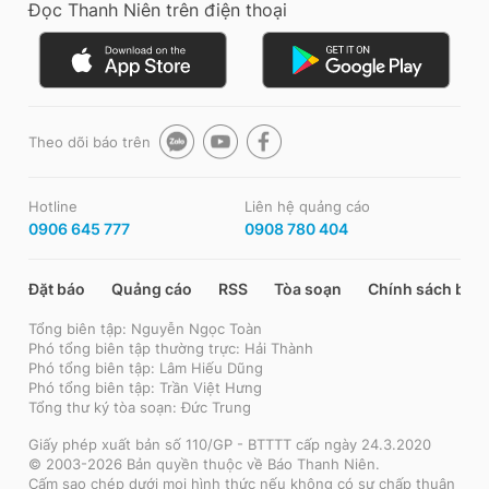
Đọc Thanh Niên trên điện thoại
Theo dõi báo trên
Hotline
Liên hệ quảng cáo
0906 645 777
0908 780 404
Đặt báo
Quảng cáo
RSS
Tòa soạn
Chính sách bảo
Tổng biên tập: Nguyễn Ngọc Toàn
Phó tổng biên tập thường trực: Hải Thành
Phó tổng biên tập: Lâm Hiếu Dũng
Phó tổng biên tập: Trần Việt Hưng
Tổng thư ký tòa soạn: Đức Trung
Giấy phép xuất bản số 110/GP - BTTTT cấp ngày 24.3.2020
© 2003-2026 Bản quyền thuộc về Báo Thanh Niên.
Cấm sao chép dưới mọi hình thức nếu không có sự chấp thuận