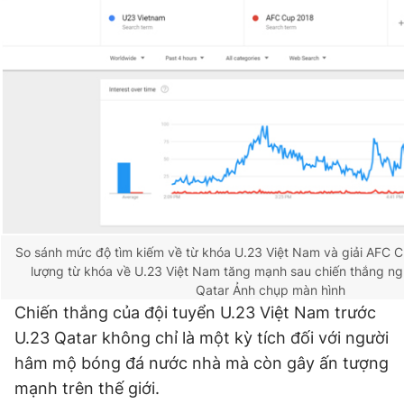
Đọc Thanh Niên trên điện thoại
Theo dõi báo trên
Hotline
Liên hệ quảng cáo
0906 645 777
0908 780 404
So sánh mức độ tìm kiếm về từ khóa U.23 Việt Nam và giải AFC C
lượng từ khóa về U.23 Việt Nam tăng mạnh sau chiến thắng ng
Qatar
Ảnh chụp màn hình
Đặt báo
Quảng cáo
RSS
Tòa soạn
Chính sách bảo
Chiến thắng của đội tuyển U.23 Việt Nam trước
Tổng biên tập: Nguyễn Ngọc Toàn
U.23 Qatar không chỉ là một kỳ tích đối với người
Phó tổng biên tập thường trực: Hải Thành
Phó tổng biên tập: Lâm Hiếu Dũng
hâm mộ bóng đá nước nhà mà còn gây ấn tượng
Phó tổng biên tập: Trần Việt Hưng
mạnh trên thế giới.
Tổng thư ký tòa soạn: Đức Trung