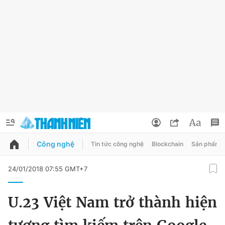
Công nghệ
Tin tức công nghệ
Blockchain
Sản phẩm
QUẢNG CÁO
ĐẶT BÁO
24/01/2018 07:55 GMT+7
Thông tin tài khoản
U.23 Việt Nam trở thành hiện
Đổi mật khẩu
Chuyên mục
Tin đã lưu