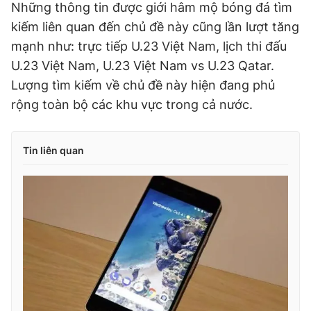
Những thông tin được giới hâm mộ bóng đá tìm
Giấy phép xuất bản số 110/GP - BTTTT cấp ngày 24.3.2020
kiếm liên quan đến chủ đề này cũng lần lượt tăng
© 2003-2026 Bản quyền thuộc về Báo Thanh Niên. Cấm sao
chép dưới mọi hình thức nếu không có sự chấp thuận bằng văn
mạnh như: trực tiếp U.23 Việt Nam, lịch thi đấu
bản. Phát triển bởi ePi Technologies, JSC.
U.23 Việt Nam, U.23 Việt Nam vs U.23 Qatar.
Lượng tìm kiếm về chủ đề này hiện đang phủ
rộng toàn bộ các khu vực trong cả nước.
Tin liên quan