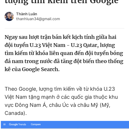
tượng tìm kiếm trên Google
Chuyên mục khác
Tin đã xem
Thành Luân
thanhluan34@gmail.com
Chào ngày mới
Tin 24h
Đăng xuất
Ngay sau lượt trận bán kết kịch tính giữa hai
Tin thị trường
Tin 360
đội tuyển U.23 Việt Nam - U.23 Qatar, lượng
tìm kiếm từ khóa liên quan đến đội tuyển bóng
Video
Magazine
đá nam trong nước đã tăng đột biến theo thống
kê của Google Search.
Sản phẩm khác
Tiện ích
Bạn cần biết
Theo Google, lượng tìm kiếm về từ khóa U.23
Việt Nam tặng mạnh ở các quốc gia thuộc khu
vực Đông Nam Á, châu Úc và châu Mỹ (Mỹ,
Thông tin tòa soạn
Liên hệ quảng cáo
Canada).