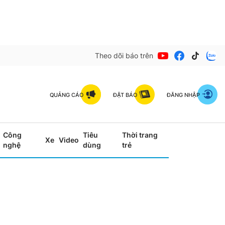
Theo dõi báo trên
QUẢNG CÁO
ĐẶT BÁO
ĐĂNG NHẬP
Công
Tiêu
Thời trang
Xe
Video
nghệ
dùng
trẻ