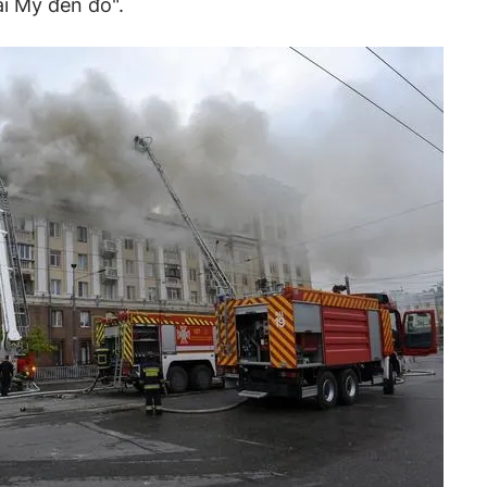
i Mỹ đến đó".