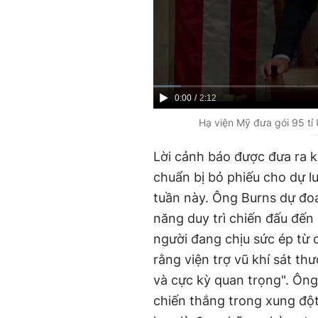
C
0:00
/
D
2:12
u
u
Hạ viện Mỹ đưa gói 95 tỉ U
r
r
Lời cảnh báo được đưa ra 
r
a
chuẩn bị bỏ phiếu cho dự luậ
e
t
tuần này. Ông Burns dự đoá
n
i
năng duy trì chiến đấu đến
t
o
người đang chịu sức ép từ 
T
n
rằng viện trợ vũ khí sát th
i
và cực kỳ quan trọng". Ôn
m
chiến thắng trong xung đột
e