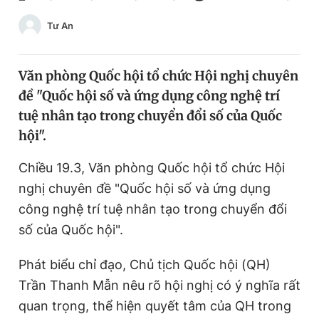
Chuyên mục khác
Tư An
Tin đã xem
Chào ngày mới
Tin 24h
Đăng xuất
Văn phòng Quốc hội tổ chức Hội nghị chuyên
Tin thị trường
Tin 360
đề "Quốc hội số và ứng dụng công nghệ trí
tuệ nhân tạo trong chuyển đổi số của Quốc
hội".
Video
Magazine
Chiều 19.3, Văn phòng Quốc hội tổ chức Hội
nghị chuyên đề "Quốc hội số và ứng dụng
Sản phẩm khác
công nghệ trí tuệ nhân tạo trong chuyển đổi
Tiện ích
Bạn cần biết
số của Quốc hội".
Thông tin tòa soạn
Liên hệ quảng cáo
Phát biểu chỉ đạo, Chủ tịch Quốc hội (QH)
Trần Thanh Mẫn nêu rõ hội nghị có ý nghĩa rất
quan trọng, thể hiện quyết tâm của QH trong