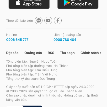
Theo dõi báo trên
Hotline
Liên hệ quảng cáo
0906 645 777
0908 780 404
Đặt báo
Quảng cáo
RSS
Tòa soạn
Chính sách bảo
Tổng biên tập: Nguyễn Ngọc Toàn
Phó tổng biên tập thường trực: Hải Thành
Phó tổng biên tập: Lâm Hiếu Dũng
Phó tổng biên tập: Trần Việt Hưng
Tổng thư ký tòa soạn: Đức Trung
Giấy phép xuất bản số 110/GP - BTTTT cấp ngày 24.3.2020
© 2003-2026 Bản quyền thuộc về Báo Thanh Niên.
Cấm sao chép dưới mọi hình thức nếu không có sự chấp thuận
bằng văn bản.