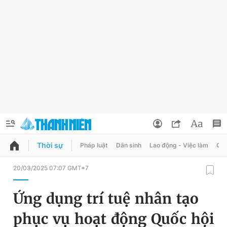
Thời sự
Pháp luật
Dân sinh
Lao động - Việc làm
Quy
QUẢNG CÁO
ĐẶT BÁO
20/03/2025 07:07 GMT+7
Thông tin tài khoản
Ứng dụng trí tuệ nhân tạo
Đổi mật khẩu
Chuyên mục
phục vụ hoạt động Quốc hội
Tin đã lưu