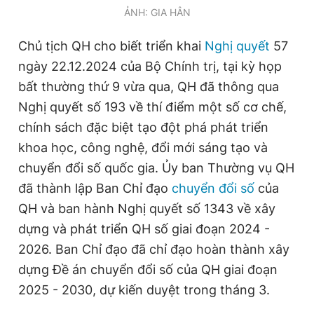
ẢNH: GIA HÂN
Giấy phép xuất bản số 110/GP - BTTTT cấp ngày 24.3.2020
© 2003-2026 Bản quyền thuộc về Báo Thanh Niên. Cấm sao
chép dưới mọi hình thức nếu không có sự chấp thuận bằng văn
Chủ tịch QH cho biết triển khai
Nghị quyết
57
bản. Phát triển bởi ePi Technologies, JSC.
ngày 22.12.2024 của Bộ Chính trị, tại kỳ họp
bất thường thứ 9 vừa qua, QH đã thông qua
Nghị quyết số 193 về thí điểm một số cơ chế,
chính sách đặc biệt tạo đột phá phát triển
khoa học, công nghệ, đổi mới sáng tạo và
chuyển đổi số quốc gia. Ủy ban Thường vụ QH
đã thành lập Ban Chỉ đạo
chuyển đổi số
của
QH và ban hành Nghị quyết số 1343 về xây
dựng và phát triển QH số giai đoạn 2024 -
2026. Ban Chỉ đạo đã chỉ đạo hoàn thành xây
dựng Đề án chuyển đổi số của QH giai đoạn
2025 - 2030, dự kiến duyệt trong tháng 3.