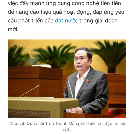
việc đẩy mạnh ứng dụng công nghệ tiên tiến
để nâng cao hiệu quả hoạt động, đáp ứng yêu
cầu phát triển của
đất nước
trong giai đoạn
Đọc Thanh Niên trên điện thoại
mới.
Theo dõi báo trên
Hotline
Liên hệ quảng cáo
0906 645 777
0908 780 404
Đặt báo
Quảng cáo
RSS
Tòa soạn
Chính sách bảo
Tổng biên tập: Nguyễn Ngọc Toàn
Phó tổng biên tập thường trực: Hải Thành
Phó tổng biên tập: Lâm Hiếu Dũng
Chủ tịch Quốc hội Trần Thanh Mẫn phát biểu chỉ đạo tại hội
Phó tổng biên tập: Trần Việt Hưng
nghị
Tổng thư ký tòa soạn: Đức Trung