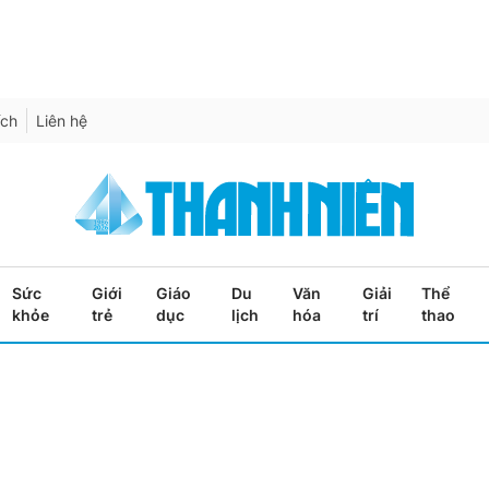
ích
Liên hệ
Sức
Giới
Giáo
Du
Văn
Giải
Thể
khỏe
trẻ
dục
lịch
hóa
trí
thao