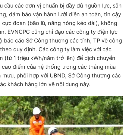
cầu các đơn vị chuẩn bị đầy đủ nguồn lực, sẵn
òng, đảm bảo vận hành lưới điện an toàn, tin cậy
ết cực đoan (bão lũ, nắng nóng kéo dài), không
an. EVNCPC cũng chỉ đạo các công ty điện lực
độ báo cáo Sở Công thương các tỉnh, TP về công
 theo quy định. Các công ty làm việc với các
n (từ 1 triệu kWh/năm trở lên) để dịch chuyển
iờ cao điểm của hệ thống trong các tháng mùa
m mưu, phối hợp với UBND, Sở Công thương các
các khách hàng lớn về nội dung này.