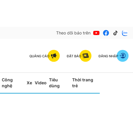
Theo dõi báo trên
QUẢNG CÁO
ĐẶT BÁO
ĐĂNG NHẬP
Công
Tiêu
Thời trang
Xe
Video
nghệ
dùng
trẻ