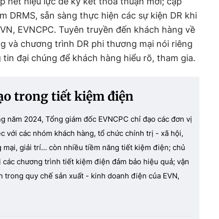
ắp hết hiệu lực để ký kết thỏa thuận mới; cập
ềm DRMS, sẵn sàng thực hiện các sự kiện DR khi
ừ EVN, EVNCPC. Tuyên truyền đến khách hàng về
g và chương trình DR phi thương mại nói riêng
 tin đại chúng để khách hàng hiểu rõ, tham gia.
o trong tiết kiệm điện
rong năm 2024, Tổng giám đốc EVNCPC chỉ đạo các đơn vị
ệc với các nhóm khách hàng, tổ chức chính trị - xã hội,
 mại, giải trí… còn nhiều tiềm năng tiết kiệm điện; chủ
i các chương trình tiết kiệm điện đảm bảo hiệu quả; vận
h trong quy chế sản xuất - kinh doanh điện của EVN,