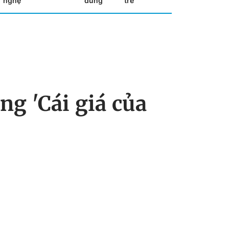
nghệ
dùng
trẻ
ng 'Cái giá của