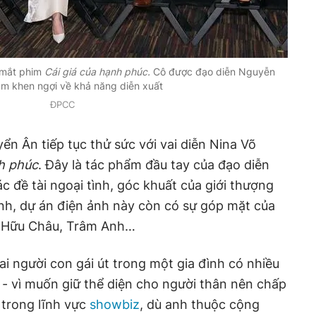
a mắt phim
Cái giá của hạnh phúc.
Cô được đạo diễn Nguyễn
m khen ngợi về khả năng diễn xuất
ĐPCC
yển Ân tiếp tục thử sức với vai diễn Nina Võ
nh phúc
. Đây là tác phẩm đầu tay của đạo diễn
hác đề tài ngoại tình, góc khuất của giới thượng
nh, dự án điện ảnh này còn có sự góp mặt của
 Hữu Châu, Trâm Anh…
i người con gái út trong một gia đình có nhiều
cô - vì muốn giữ thể diện cho người thân nên chấp
 trong lĩnh vực
showbiz
, dù anh thuộc cộng