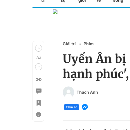
trị
sự
giới
tế
sống
Giải trí
Phim
Uyển Ân bị 
hạnh phúc',
Thạch Anh
Chia sẻ