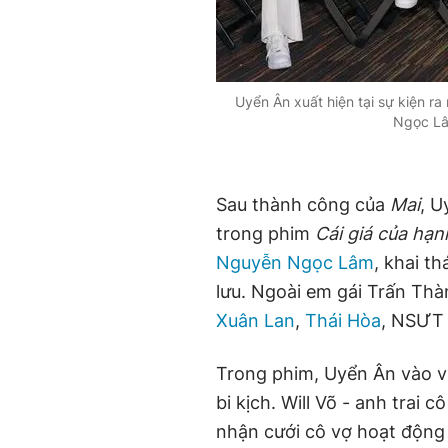
Uyển Ân xuất hiện tại sự kiện r
Ngọc Lâ
Sau thành công của
Mai
, U
trong phim
Cái giá của hạ
Nguyễn Ngọc Lâm
, khai t
lưu. Ngoài em gái Trấn Thà
Xuân Lan
,
Thái Hòa
, NSƯT
Trong phim, Uyển Ân vào va
bi kịch. Will Võ - anh trai 
nhận cưới cô vợ hoạt động