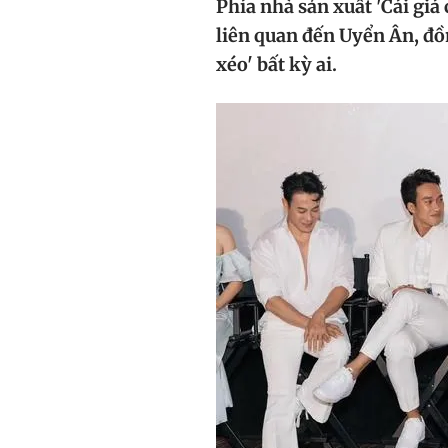
Phía nhà sản xuất 'Cái giá
liên quan đến Uyển Ân, đ
xéo' bất kỳ ai.