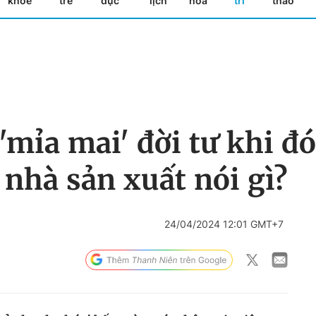
khỏe
trẻ
dục
lịch
hóa
trí
thao
'mỉa mai' đời tư khi đó
 nhà sản xuất nói gì?
24/04/2024 12:01 GMT+7