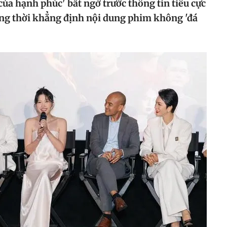
 của hạnh phúc' bất ngờ trước thông tin tiêu cực
ồng thời khẳng định nội dung phim không 'đá