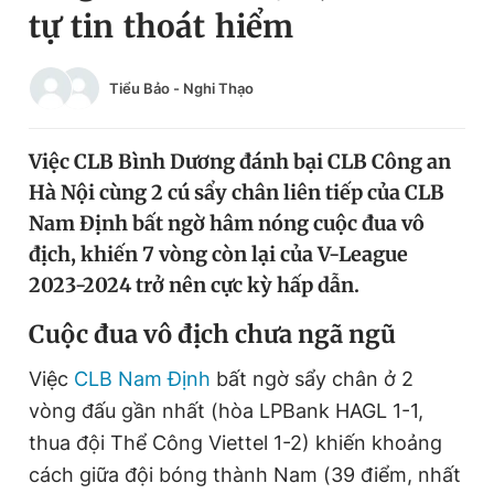
tự tin thoát hiểm
Chuyên mục khác
Tin đã xem
Chào ngày mới
Tin 24h
Tiểu Bảo
-
Nghi Thạo
Đăng xuất
Tin thị trường
Tin 360
Việc CLB Bình Dương đánh bại CLB Công an
Hà Nội cùng 2 cú sẩy chân liên tiếp của CLB
Video
Magazine
Nam Định bất ngờ hâm nóng cuộc đua vô
địch, khiến 7 vòng còn lại của V-League
2023-2024 trở nên cực kỳ hấp dẫn.
Sản phẩm khác
C
uộc đua vô địch chưa ngã ngũ
Tiện ích
Bạn cần biết
Việc
CLB Nam Định
bất ngờ sẩy chân ở 2
Thông tin tòa soạn
Liên hệ quảng cáo
vòng đấu gần nhất (hòa LPBank HAGL 1-1,
thua đội Thể Công Viettel 1-2) khiến khoảng
cách giữa đội bóng thành Nam (39 điểm, nhất