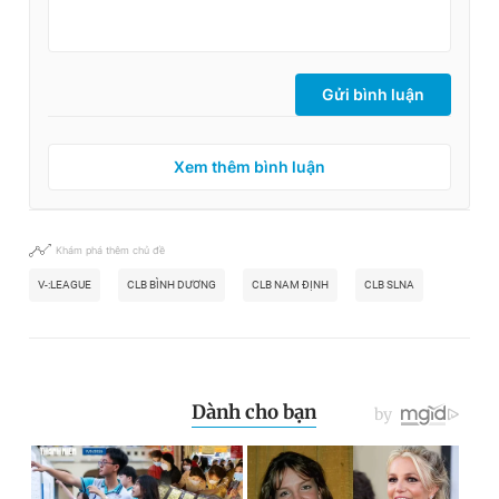
Gửi bình luận
Xem thêm bình luận
Khám phá thêm chủ đề
V-:LEAGUE
CLB BÌNH DƯƠNG
CLB NAM ĐỊNH
CLB SLNA