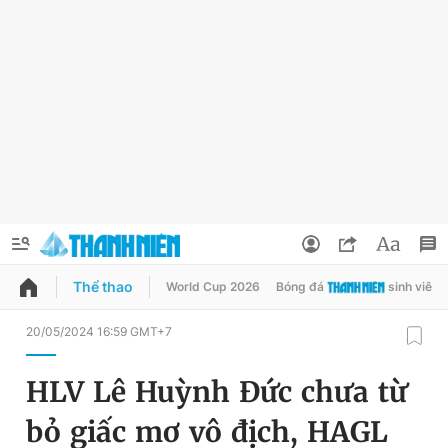
Thể thao
World Cup 2026
Bóng đá
sinh viên
QUẢNG CÁO
ĐẶT BÁO
20/05/2024 16:59 GMT+7
Thông tin tài khoản
HLV Lê Huỳnh Đức chưa từ
Đổi mật khẩu
Chuyên mục
bỏ giấc mơ vô địch, HAGL
Tin đã lưu