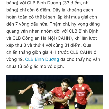
bảng) với CLB Bình Dương (33 điểm, nhì
bảng) chỉ còn 6 điểm. Đây là khoảng cách
hoàn toàn có thể bị san lấp khi mùa giải còn
Đọc Thanh Niên trên điện thoại
đến 7 vòng đấu nữa. Thậm chí, hy vọng đăng
quang vẫn nhen nhóm đối với CLB Bình Định
và CLB Công an Hà Nội (CAHN), khi lần lượt
xếp thứ 3 và thứ 4 với cùng 31 điểm. Qua
Theo dõi báo trên
chiến thắng giòn giã 4-1 trước CLB CAHN ở
vòng 19,
CLB Bình Dương
đã cho thấy họ vẫn
Hotline
Liên hệ quảng cáo
0906 645 777
0908 780 404
chưa từ bỏ giấc mơ vô địch.
Đặt báo
Quảng cáo
RSS
Tòa soạn
Chính sách bảo
Tổng biên tập: Nguyễn Ngọc Toàn
Phó tổng biên tập thường trực: Hải Thành
Phó tổng biên tập: Lâm Hiếu Dũng
Phó tổng biên tập: Trần Việt Hưng
Tổng thư ký tòa soạn: Đức Trung