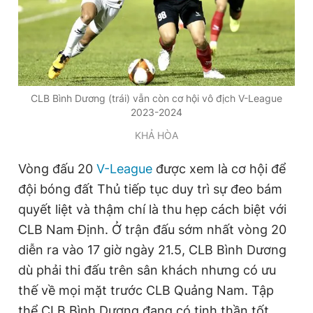
Giấy phép xuất bản số 110/GP - BTTTT cấp ngày 24.3.2020
© 2003-2026 Bản quyền thuộc về Báo Thanh Niên. Cấm sao
chép dưới mọi hình thức nếu không có sự chấp thuận bằng văn
bản. Phát triển bởi ePi Technologies, JSC.
CLB Bình Dương (trái) vẫn còn cơ hội vô địch V-League
2023-2024
KHẢ HÒA
Vòng đấu 20
V-League
được xem là cơ hội để
đội bóng đất Thủ tiếp tục duy trì sự đeo bám
quyết liệt và thậm chí là thu hẹp cách biệt với
CLB Nam Định. Ở trận đấu sớm nhất vòng 20
diễn ra vào 17 giờ ngày 21.5, CLB Bình Dương
dù phải thi đấu trên sân khách nhưng có ưu
thế về mọi mặt trước CLB Quảng Nam. Tập
thể CLB Bình Dương đang có tinh thần tốt.