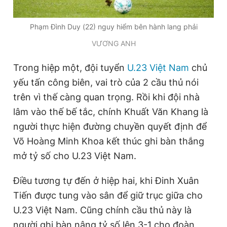
Giấy phép xuất bản số 110/GP - BTTTT cấp ngày 24.3.2020
© 2003-2026 Bản quyền thuộc về Báo Thanh Niên. Cấm sao
Phạm Đình Duy (22) nguy hiểm bên hành lang phải
chép dưới mọi hình thức nếu không có sự chấp thuận bằng văn
bản. Phát triển bởi ePi Technologies, JSC.
VƯƠNG ANH
Trong hiệp một, đội tuyển
U.23 Việt Nam
chủ
yếu tấn công biên, vai trò của 2 cầu thủ nói
trên vì thế càng quan trọng. Rồi khi đội nhà
lâm vào thế bế tắc, chính Khuất Văn Khang là
người thực hiện đường chuyền quyết định để
Võ Hoàng Minh Khoa kết thúc ghi bàn thắng
mở tỷ số cho U.23 Việt Nam.
Điều tương tự đến ở hiệp hai, khi Đinh Xuân
Tiến được tung vào sân để giữ trục giữa cho
U.23 Việt Nam. Cũng chính cầu thủ này là
người ghi bàn nâng tỷ số lên 3-1 cho đoàn