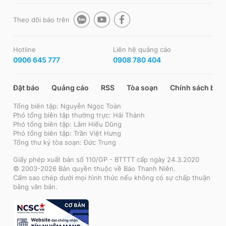
Theo dõi báo trên
Hotline
Liên hệ quảng cáo
0906 645 777
0908 780 404
Đặt báo
Quảng cáo
RSS
Tòa soạn
Chính sách bảo
Tổng biên tập: Nguyễn Ngọc Toàn
Phó tổng biên tập thường trực: Hải Thành
Phó tổng biên tập: Lâm Hiếu Dũng
Phó tổng biên tập: Trần Việt Hưng
Tổng thư ký tòa soạn: Đức Trung
Giấy phép xuất bản số 110/GP - BTTTT cấp ngày 24.3.2020
© 2003-2026 Bản quyền thuộc về Báo Thanh Niên.
Cấm sao chép dưới mọi hình thức nếu không có sự chấp thuận
bằng văn bản.