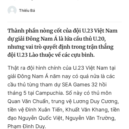
Chuyên mục khác
Thiếu Bá
Tin đã xem
Chào ngày mới
Tin 24h
Đăng xuất
Thành phần nòng cốt của đội U.23 Việt Nam
Tin thị trường
Tin 360
dự giải Đông Nam Á là lứa cầu thủ U.20,
nhưng vai trò quyết định trong trận thắng
đội U.23 Lào thuộc về các cựu binh.
Video
Magazine
Thật ra đội hình chính của U.23 Việt Nam tại
giải Đông Nam Á năm nay có quá nửa là các
Sản phẩm khác
cầu thủ từng tham dự SEA Games 32 hồi
Tiện ích
Bạn cần biết
tháng 5 tại Campuchia. Số này có thủ môn
Quan Văn Chuẩn, trung vệ Lương Duy Cương,
Thông tin tòa soạn
Liên hệ quảng cáo
tiền vệ Đinh Xuân Tiến, Khuất Văn Khang, tiền
đạo Nguyễn Quốc Việt, Nguyễn Văn Trường,
Phạm Đình Duy.