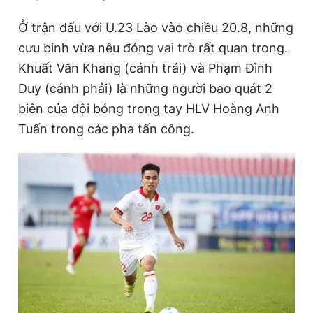
Ở trận đấu với U.23 Lào vào chiều 20.8, những
cựu binh vừa nêu đóng vai trò rất quan trọng.
Đọc Thanh Niên trên điện thoại
Khuất Văn Khang (cánh trái) và Phạm Đình
Duy (cánh phải) là những người bao quát 2
biên của đội bóng trong tay HLV Hoàng Anh
Tuấn trong các pha tấn công.
Theo dõi báo trên
Hotline
Liên hệ quảng cáo
0906 645 777
0908 780 404
Đặt báo
Quảng cáo
RSS
Tòa soạn
Chính sách bảo
Tổng biên tập: Nguyễn Ngọc Toàn
Phó tổng biên tập thường trực: Hải Thành
Phó tổng biên tập: Lâm Hiếu Dũng
Phó tổng biên tập: Trần Việt Hưng
Tổng thư ký tòa soạn: Đức Trung