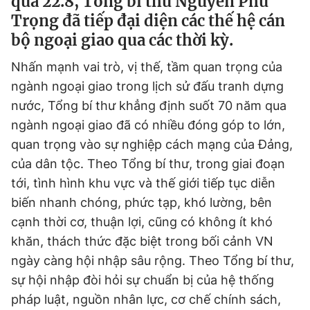
qua 22.8, Tổng bí thư Nguyễn Phú
Trọng đã tiếp đại diện các thế hệ cán
bộ ngoại giao qua các thời kỳ.
Đọc Thanh Niên trên điện thoại
Nhấn mạnh vai trò, vị thế, tầm quan trọng của
ngành ngoại giao trong lịch sử đấu tranh dựng
nước, Tổng bí thư khẳng định suốt 70 năm qua
ngành ngoại giao đã có nhiều đóng góp to lớn,
Theo dõi báo trên
quan trọng vào sự nghiệp cách mạng của Đảng,
của dân tộc. Theo Tổng bí thư, trong giai đoạn
Hotline
Liên hệ quảng cáo
tới, tình hình khu vực và thế giới tiếp tục diễn
0906 645 777
0908 780 404
biến nhanh chóng, phức tạp, khó lường, bên
cạnh thời cơ, thuận lợi, cũng có không ít khó
Đặt báo
Quảng cáo
RSS
Tòa soạn
Chính sách bảo
khăn, thách thức đặc biệt trong bối cảnh VN
Tổng biên tập: Nguyễn Ngọc Toàn
ngày càng hội nhập sâu rộng. Theo Tổng bí thư,
Phó tổng biên tập thường trực: Hải Thành
Phó tổng biên tập: Lâm Hiếu Dũng
sự hội nhập đòi hỏi sự chuẩn bị của hệ thống
Phó tổng biên tập: Trần Việt Hưng
pháp luật, nguồn nhân lực, cơ chế chính sách,
Tổng thư ký tòa soạn: Đức Trung