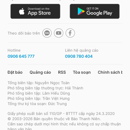
Theo dõi báo trên
Hotline
Liên hệ quảng cáo
0906 645 777
0908 780 404
Đặt báo
Quảng cáo
RSS
Tòa soạn
Chính sách bảo
Tổng biên tập: Nguyễn Ngọc Toàn
Phó tổng biên tập thường trực: Hải Thành
Phó tổng biên tập: Lâm Hiếu Dũng
Phó tổng biên tập: Trần Việt Hưng
Tổng thư ký tòa soạn: Đức Trung
Giấy phép xuất bản số 110/GP - BTTTT cấp ngày 24.3.2020
© 2003-2026 Bản quyền thuộc về Báo Thanh Niên.
Cấm sao chép dưới mọi hình thức nếu không có sự chấp thuận
bằng văn bản.