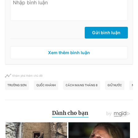
Gửi bình luận
Xem thêm bình luận
Khám phá thêm chủ đề
TRƯỜNG SƠN
QUỐC KHÁNH
CÁCH MẠNG THÁNG 8
GIỮ NƯỚC
NGÀ