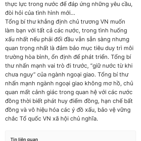
thực lực trong nước để đáp ứng những yêu cầu,
Giấy phép xuất bản số 110/GP - BTTTT cấp ngày 24.3.2020
© 2003-2026 Bản quyền thuộc về Báo Thanh Niên. Cấm sao
đòi hỏi của tình hình mới...
chép dưới mọi hình thức nếu không có sự chấp thuận bằng văn
Tổng bí thư khẳng định chủ trương VN muốn
bản. Phát triển bởi ePi Technologies, JSC.
làm bạn với tất cả các nước, trong tình huống
xấu nhất nếu phải đối đầu vẫn sẵn sàng nhưng
quan trọng nhất là đảm bảo mục tiêu duy trì môi
trường hòa bình, ổn định để phát triển. Tổng bí
thư nhấn mạnh vai trò đi trước, “giữ nước từ khi
chưa nguy” của ngành ngoại giao. Tổng bí thư
nhấn mạnh ngành ngoại giao không mơ hồ, chủ
quan mất cảnh giác trong quan hệ với các nước
đồng thời biết phát huy điểm đồng, hạn chế bất
đồng và vô hiệu hóa các ý đồ xấu, bảo vệ vững
chắc Tổ quốc VN xã hội chủ nghĩa.
Tin liên quan