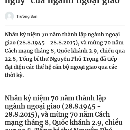
nguy’ của ngành ngoại giao
Chuyên mục khác
Tin đã xem
Trường Sơn
Chào ngày mới
Tin 24h
Đăng xuất
Nhân kỷ niệm 70 năm thành lập ngành ngoại
Tin thị trường
Tin 360
giao (28.8.1945 - 28.8.2015), và mừng 70 năm
Cách mạng tháng 8, Quốc khánh 2.9, chiều qua
Video
Magazine
22.8, Tổng bí thư Nguyễn Phú Trọng đã tiếp
đại diện các thế hệ cán bộ ngoại giao qua các
thời kỳ.
Sản phẩm khác
Tiện ích
Bạn cần biết
Nhân kỷ niệm 70 năm thành lập
ngành ngoại giao (28.8.1945 -
Thông tin tòa soạn
Liên hệ quảng cáo
28.8.2015), và mừng 70 năm Cách
mạng tháng 8, Quốc khánh 2.9, chiều