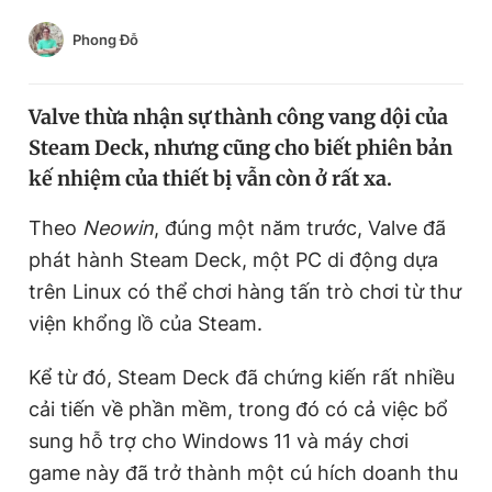
Chuyên mục khác
Phong Đỗ
Tin đã xem
Chào ngày mới
Tin 24h
Đăng xuất
Valve thừa nhận sự thành công vang dội của
Tin thị trường
Tin 360
Steam Deck, nhưng cũng cho biết phiên bản
kế nhiệm của thiết bị vẫn còn ở rất xa.
Video
Magazine
Theo
Neowin
, đúng một năm trước, Valve đã
phát hành Steam Deck, một PC di động dựa
trên Linux có thể chơi hàng tấn trò chơi từ thư
Sản phẩm khác
viện khổng lồ của Steam.
Tiện ích
Bạn cần biết
Kể từ đó, Steam Deck đã chứng kiến rất nhiều
Thông tin tòa soạn
Liên hệ quảng cáo
cải tiến về phần mềm, trong đó có cả việc bổ
sung hỗ trợ cho Windows 11 và máy chơi
game này đã trở thành một cú hích doanh thu