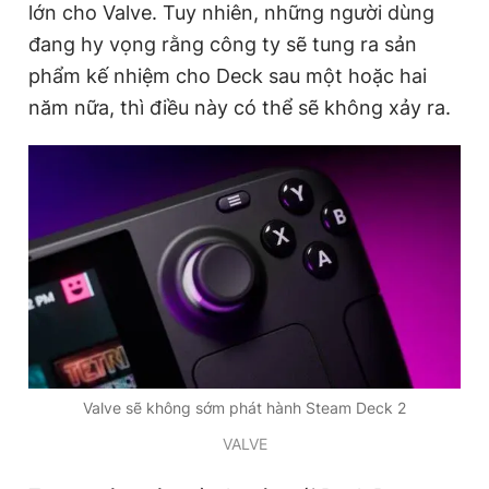
lớn cho Valve. Tuy nhiên, những người dùng
đang hy vọng rằng công ty sẽ tung ra sản
phẩm kế nhiệm cho Deck sau một hoặc hai
Đọc Thanh Niên trên điện thoại
năm nữa, thì điều này có thể sẽ không xảy ra.
Theo dõi báo trên
Hotline
Liên hệ quảng cáo
0906 645 777
0908 780 404
Đặt báo
Quảng cáo
RSS
Tòa soạn
Chính sách bảo
Tổng biên tập: Nguyễn Ngọc Toàn
Valve sẽ không sớm phát hành Steam Deck 2
Phó tổng biên tập thường trực: Hải Thành
Phó tổng biên tập: Lâm Hiếu Dũng
VALVE
Phó tổng biên tập: Trần Việt Hưng
Tổng thư ký tòa soạn: Đức Trung