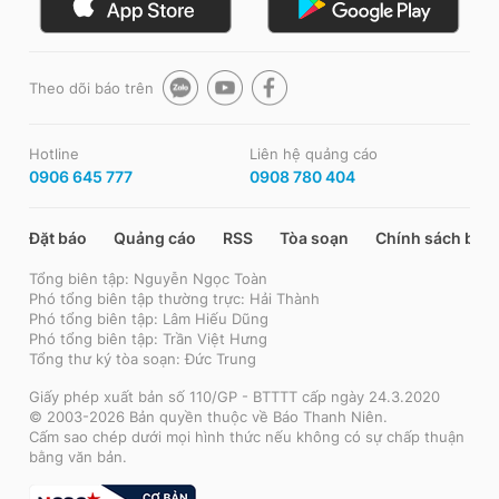
Theo dõi báo trên
Hotline
Liên hệ quảng cáo
0906 645 777
0908 780 404
Đặt báo
Quảng cáo
RSS
Tòa soạn
Chính sách bảo
Tổng biên tập: Nguyễn Ngọc Toàn
Phó tổng biên tập thường trực: Hải Thành
Phó tổng biên tập: Lâm Hiếu Dũng
Phó tổng biên tập: Trần Việt Hưng
Tổng thư ký tòa soạn: Đức Trung
Giấy phép xuất bản số 110/GP - BTTTT cấp ngày 24.3.2020
© 2003-2026 Bản quyền thuộc về Báo Thanh Niên.
Cấm sao chép dưới mọi hình thức nếu không có sự chấp thuận
bằng văn bản.