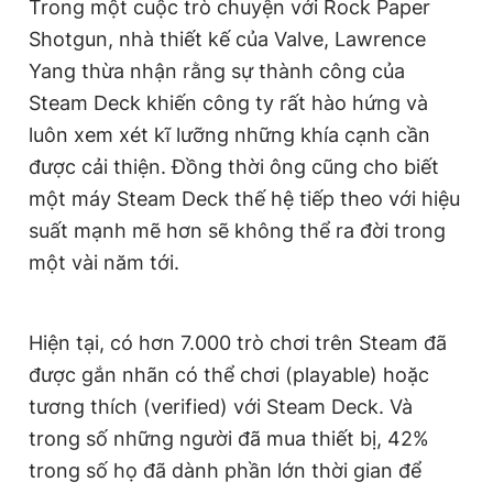
Trong một cuộc trò chuyện với Rock Paper
Giấy phép xuất bản số 110/GP - BTTTT cấp ngày 24.3.2020
Shotgun, nhà thiết kế của Valve, Lawrence
© 2003-2026 Bản quyền thuộc về Báo Thanh Niên. Cấm sao
chép dưới mọi hình thức nếu không có sự chấp thuận bằng văn
Yang thừa nhận rằng sự thành công của
bản. Phát triển bởi ePi Technologies, JSC.
Steam Deck khiến công ty rất hào hứng và
luôn xem xét kĩ lưỡng những khía cạnh cần
được cải thiện. Đồng thời ông cũng cho biết
một máy Steam Deck thế hệ tiếp theo với hiệu
suất mạnh mẽ hơn sẽ không thể ra đời trong
một vài năm tới.
Hiện tại, có hơn 7.000 trò chơi trên Steam đã
được gắn nhãn có thể chơi (playable) hoặc
tương thích (verified) với Steam Deck. Và
trong số những người đã mua thiết bị, 42%
trong số họ đã dành phần lớn thời gian để