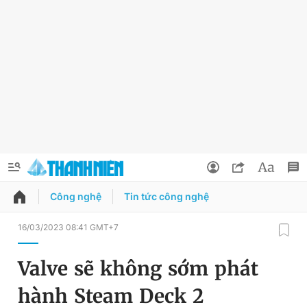
Công nghệ
Tin tức công nghệ
QUẢNG CÁO
ĐẶT BÁO
16/03/2023 08:41 GMT+7
Thông tin tài khoản
Valve sẽ không sớm phát
Đổi mật khẩu
Chuyên mục
hành Steam Deck 2
Tin đã lưu