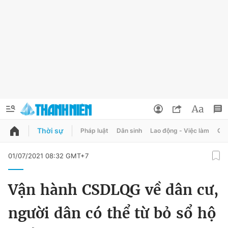
Thời sự
Pháp luật
Dân sinh
Lao động - Việc làm
Quy
QUẢNG CÁO
ĐẶT BÁO
01/07/2021 08:32 GMT+7
Thông tin tài khoản
Vận hành CSDLQG về dân cư,
Đổi mật khẩu
Chuyên mục
người dân có thể từ bỏ sổ hộ
Tin đã lưu
Chuyên mục khác