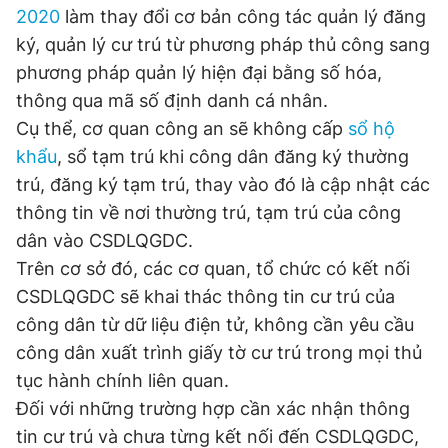
2020
làm thay đổi cơ bản công tác quản lý đăng
Đọc Thanh Niên trên điện thoại
ký, quản lý cư trú từ phương pháp thủ công sang
phương pháp quản lý hiện đại bằng số hóa,
thông qua mã số định danh cá nhân.
Cụ thể, cơ quan công an sẽ không cấp
sổ hộ
khẩu
, sổ tạm trú khi công dân đăng ký thường
Theo dõi báo trên
trú, đăng ký tạm trú, thay vào đó là cập nhật các
thông tin về nơi thường trú, tạm trú của công
Hotline
Liên hệ quảng cáo
dân vào CSDLQGDC.
0906 645 777
0908 780 404
Trên cơ sở đó, các cơ quan, tổ chức có kết nối
CSDLQGDC sẽ khai thác thông tin cư trú của
Đặt báo
Quảng cáo
RSS
Tòa soạn
Chính sách bảo
công dân từ dữ liệu điện tử, không cần yêu cầu
Tổng biên tập: Nguyễn Ngọc Toàn
Phó tổng biên tập thường trực: Hải Thành
công dân xuất trình giấy tờ cư trú trong mọi thủ
Phó tổng biên tập: Lâm Hiếu Dũng
tục hành chính liên quan.
Phó tổng biên tập: Trần Việt Hưng
Tổng thư ký tòa soạn: Đức Trung
Đối với những trường hợp cần xác nhận thông
tin cư trú và chưa từng kết nối đến CSDLQGDC,
Giấy phép xuất bản số 110/GP - BTTTT cấp ngày 24.3.2020