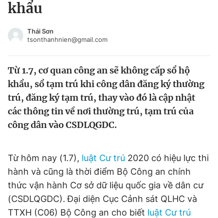
khẩu
Tin đã xem
Chào ngày mới
Tin 24h
Thái Sơn
Đăng xuất
tsonthanhnien@gmail.com
Tin thị trường
Tin 360
Từ 1.7, cơ quan công an sẽ không cấp sổ hộ
Video
Magazine
khẩu, sổ tạm trú khi công dân đăng ký thường
trú, đăng ký tạm trú, thay vào đó là cập nhật
các thông tin về nơi thường trú, tạm trú của
Sản phẩm khác
công dân vào CSDLQGDC.
Tiện ích
Bạn cần biết
Từ hôm nay (1.7),
luật Cư trú
2020 có hiệu lực thi
Thông tin tòa soạn
Liên hệ quảng cáo
hành và cũng là thời điểm Bộ Công an chính
thức vận hành Cơ sở dữ liệu quốc gia về dân cư
(CSDLQGDC).
Đại diện Cục Cảnh sát QLHC và
TTXH (C06) Bộ Công an cho biết
luật Cư trú