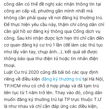
© 2003-2026 Bản quyền thuộc về Báo Thanh Niên. Cấm sao
công dân có thể đề nghị xác nhận thông tin tại
chép dưới mọi hình thức nếu không có sự chấp thuận bằng văn
công an cấp xã, phường gần mình nhất mà
bản. Phát triển bởi ePi Technologies, JSC.
không cần phải quay về nơi đăng ký thường trú.
Để thực hiện yêu cầu này, thậm chí công dân chỉ
cần gửi hồ sơ đăng ký thông qua Cổng dịch vụ
công. Sau khi nhận được lịch hẹn thì chỉ cần đến
cơ quan đăng ký cư trú 1 lần (để làm các thủ tục
như lấy vân tay, chụp ảnh...), kết quả sẽ được
thông báo qua thư điện tử hoặc tin nhắn điện
thoại.
Luật Cư trú 2020 cũng đã bãi bỏ các quy định
riêng về điều kiện
đăng ký thường trú
tại Hà Nội,
TP.HCM như có chỗ ở hợp pháp và đã tạm trú
liên tục từ 1 năm trở lên. Thay vào đó, công dân
muốn đăng ký thường trú tại TP trực thuộc T.Ư
là như nhau và chỉ cần đáp ứng các điều kiện,