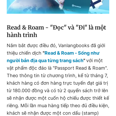
Giấy phép xuất bản số 110/GP - BTTTT cấp ngày 24.3.2020
© 2003-2026 Bản quyền thuộc về Báo Thanh Niên. Cấm sao
chép dưới mọi hình thức nếu không có sự chấp thuận bằng văn
bản. Phát triển bởi ePi Technologies, JSC.
Read & Roam - "Đọc" và "Đi" là một
hành trình
Nắm bắt được điều đó, Vanlangbooks đã giới
thiệu chiến dịch
"
Read & Roam - Sống như
người bản địa qua từng trang sách
"
với một
vật phẩm độc đáo là "Passport Read & Roam".
Theo thông tin từ chương trình, kể từ tháng 7,
khách hàng có đơn hàng trực tuyến đạt giá trị
từ 180.000 đồng và có từ 2 quyển sách trở lên
sẽ nhận được một cuốn hộ chiếu được thiết kế
riêng. Mỗi lần mua hàng tiếp theo đủ điều kiện,
khách sẽ nhận được một con dấu (stamp)