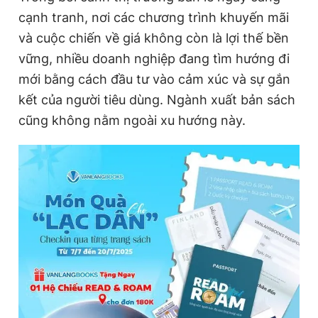
cạnh tranh, nơi các chương trình khuyến mãi
và cuộc chiến về giá không còn là lợi thế bền
Đọc Thanh Niên trên điện thoại
vững, nhiều doanh nghiệp đang tìm hướng đi
mới bằng cách đầu tư vào cảm xúc và sự gắn
kết của người tiêu dùng. Ngành xuất bản sách
cũng không nằm ngoài xu hướng này.
Theo dõi báo trên
Hotline
Liên hệ quảng cáo
0906 645 777
0908 780 404
Đặt báo
Quảng cáo
RSS
Tòa soạn
Chính sách bảo
Tổng biên tập: Nguyễn Ngọc Toàn
Phó tổng biên tập thường trực: Hải Thành
Phó tổng biên tập: Lâm Hiếu Dũng
Phó tổng biên tập: Trần Việt Hưng
Tổng thư ký tòa soạn: Đức Trung