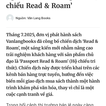
chiếu Read & Roam’
Chuyên mục khác
Tin đã xem
Chào ngày mới
Tin 24h
Nguồn: Văn Lang Books
Đăng xuất
Tin thị trường
Tin 360
Tháng 7.2025, đơn vị phát hành sách
Vanlangbooks đã công bố chiến dịch ‘Read &
Video
Magazine
Roam’, một sáng kiến mới nhằm nâng cao
trải nghiệm khách hàng với sản phẩm chủ
đạo là ‘Passport Read & Roam’ (Hộ chiếu tri
Sản phẩm khác
thức). Chiến dịch này được triển khai trên các
Tiện ích
Bạn cần biết
kênh bán hàng trực tuyến, hướng đến việc
biến mỗi giao dịch mua sách thành một hành
Thông tin tòa soạn
Liên hệ quảng cáo
trình khám phá văn hóa, thay vì chỉ là một
cuộc cạnh tranh về giá.
Trong bối cảnh thị trường bán lẻ ngày càng