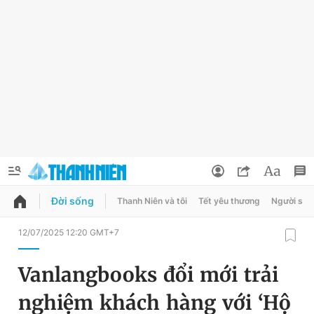
Đời sống
Thanh Niên và tôi
Tết yêu thương
Người sốn
QUẢNG CÁO
ĐẶT BÁO
12/07/2025 12:20 GMT+7
Thông tin tài khoản
Vanlangbooks đổi mới trải
Đổi mật khẩu
Chuyên mục
nghiệm khách hàng với ‘Hộ
Tin đã lưu