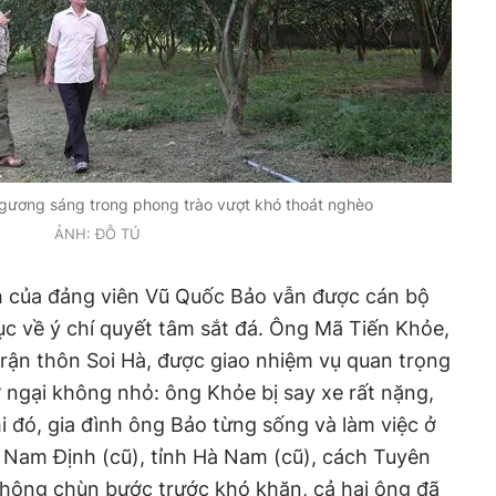
 gương sáng trong phong trào vượt khó thoát nghèo
ẢNH: ĐỖ TÚ
ch của đảng viên Vũ Quốc Bảo vẫn được cán bộ
c về ý chí quyết tâm sắt đá. Ông Mã Tiến Khỏe,
rận thôn Soi Hà, được giao nhiệm vụ quan trọng
 ngại không nhỏ: ông Khỏe bị say xe rất nặng,
i đó, gia đình ông Bảo từng sống và làm việc ở
h Nam Định (cũ), tỉnh Hà Nam (cũ), cách Tuyên
hông chùn bước trước khó khăn, cả hai ông đã