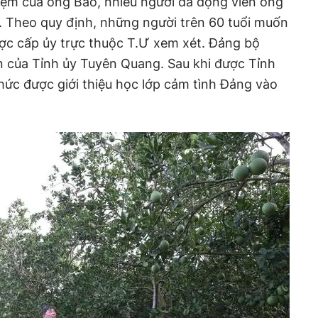
iệm của ông Bảo, nhiều người đã động viên ông
. Theo quy định, những người trên 60 tuổi muốn
ợc cấp ủy trực thuộc T.Ư xem xét. Đảng bộ
ến của Tỉnh ủy Tuyên Quang. Sau khi được Tỉnh
hức được giới thiệu học lớp cảm tình Đảng vào