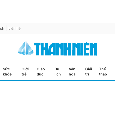
ích
Liên hệ
Sức
Giới
Giáo
Du
Văn
Giải
Thể
khỏe
trẻ
dục
lịch
hóa
trí
thao