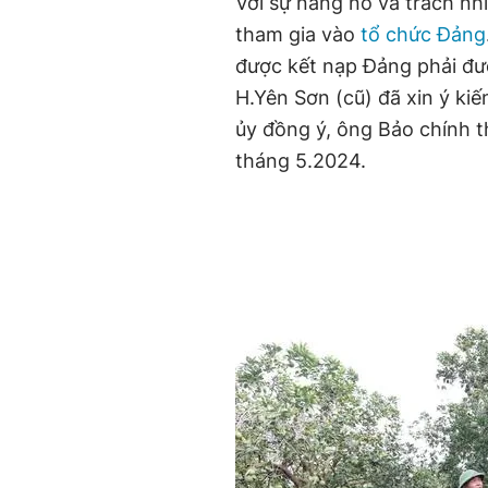
Với sự năng nổ và trách nh
tham gia vào
tổ chức Đảng
được kết nạp Đảng phải đư
H.Yên Sơn (cũ) đã xin ý ki
ủy đồng ý, ông Bảo chính t
tháng 5.2024.