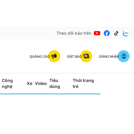
Theo dõi báo trên
QUẢNG CÁO
ĐẶT BÁO
ĐĂNG NHẬP
Công
Tiêu
Thời trang
Xe
Video
nghệ
dùng
trẻ