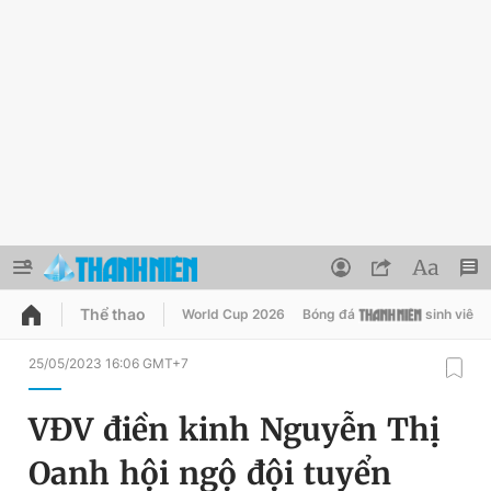
Thể thao
World Cup 2026
Bóng đá
sinh viên
QUẢNG CÁO
ĐẶT BÁO
25/05/2023 16:06 GMT+7
Thông tin tài khoản
VĐV điền kinh Nguyễn Thị
Đổi mật khẩu
Chuyên mục
Oanh hội ngộ đội tuyển
Tin đã lưu