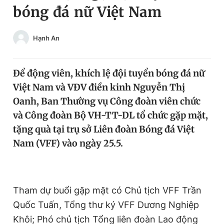
bóng đá nữ Việt Nam
Chuyên mục khác
Tin đã xem
Chào ngày mới
Tin 24h
Hạnh An
Đăng xuất
Tin thị trường
Tin 360
Để động viên, khích lệ đội tuyển bóng đá nữ
Việt Nam và VĐV điền kinh Nguyễn Thị
Video
Magazine
Oanh, Ban Thường vụ Công đoàn viên chức
và Công đoàn Bộ VH-TT-DL tổ chức gặp mặt,
tặng quà tại trụ sở Liên đoàn Bóng đá Việt
Sản phẩm khác
Nam (VFF) vào ngày 25.5.
Tiện ích
Bạn cần biết
Thông tin tòa soạn
Liên hệ quảng cáo
Tham dự buổi gặp mặt có Chủ tịch VFF Trần
Quốc Tuấn, Tổng thư ký VFF Dương Nghiệp
Khôi; Phó chủ tịch Tổng liên đoàn Lao động