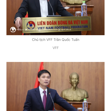
Giấy phép xuất bản số 110/GP - BTTTT cấp ngày 24.3.2020
© 2003-2026 Bản quyền thuộc về Báo Thanh Niên. Cấm sao
chép dưới mọi hình thức nếu không có sự chấp thuận bằng văn
bản. Phát triển bởi ePi Technologies, JSC.
Chủ tịch VFF Trần Quốc Tuấn
VFF