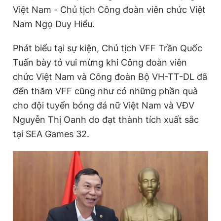
Việt Nam - Chủ tịch Công đoàn viên chức Việt
Nam Ngọ Duy Hiểu.
Đọc Thanh Niên trên điện thoại
Phát biểu tại sự kiện, Chủ tịch VFF Trần Quốc
Tuấn bày tỏ vui mừng khi Công đoàn viên
chức Việt Nam và Công đoàn Bộ VH-TT-DL đã
đến thăm VFF cũng như có những phần quà
Theo dõi báo trên
cho đội tuyển bóng đá nữ Việt Nam và VĐV
Nguyễn Thị Oanh do đạt thành tích xuất sắc
Hotline
Liên hệ quảng cáo
tại SEA Games 32.
0906 645 777
0908 780 404
Đặt báo
Quảng cáo
RSS
Tòa soạn
Chính sách bảo
Tổng biên tập: Nguyễn Ngọc Toàn
Phó tổng biên tập thường trực: Hải Thành
Phó tổng biên tập: Lâm Hiếu Dũng
Phó tổng biên tập: Trần Việt Hưng
Tổng thư ký tòa soạn: Đức Trung