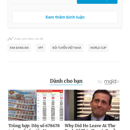
Xem thêm bình luận
Khám phá thêm chủ đề
KIM SANG-SIK
VFF
ĐỘI TUYỂN VIỆT NAM
WORLD CUP