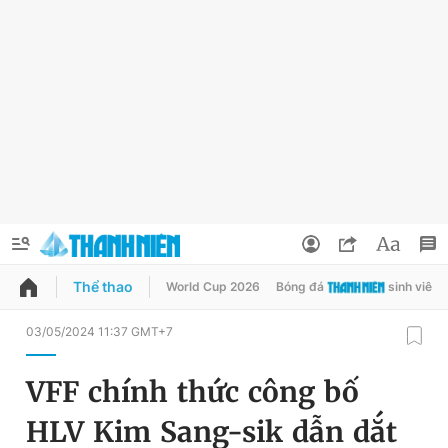
Thể thao
World Cup 2026
Bóng đá
sinh viên
QUẢNG CÁO
ĐẶT BÁO
03/05/2024 11:37 GMT+7
Thông tin tài khoản
VFF chính thức công bố
Đổi mật khẩu
Chuyên mục
HLV Kim Sang-sik dẫn dắt
Tin đã lưu