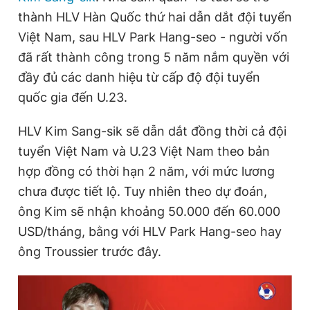
thành HLV Hàn Quốc thứ hai dẫn dắt đội tuyển
Việt Nam, sau HLV Park Hang-seo - người vốn
Đọc Thanh Niên trên điện thoại
đã rất thành công trong 5 năm nắm quyền với
đầy đủ các danh hiệu từ cấp độ đội tuyển
quốc gia đến U.23.
HLV Kim Sang-sik sẽ dẫn dắt đồng thời cả đội
Theo dõi báo trên
tuyển Việt Nam và U.23 Việt Nam theo bản
hợp đồng có thời hạn 2 năm, với mức lương
Hotline
Liên hệ quảng cáo
0906 645 777
0908 780 404
chưa được tiết lộ. Tuy nhiên theo dự đoán,
ông Kim sẽ nhận khoảng 50.000 đến 60.000
Đặt báo
Quảng cáo
RSS
Tòa soạn
Chính sách bảo
USD/tháng, bằng với HLV Park Hang-seo hay
ông Troussier trước đây.
Tổng biên tập: Nguyễn Ngọc Toàn
Phó tổng biên tập thường trực: Hải Thành
Phó tổng biên tập: Lâm Hiếu Dũng
Phó tổng biên tập: Trần Việt Hưng
Tổng thư ký tòa soạn: Đức Trung