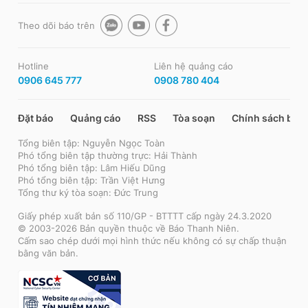
Theo dõi báo trên
Hotline
Liên hệ quảng cáo
0906 645 777
0908 780 404
Đặt báo
Quảng cáo
RSS
Tòa soạn
Chính sách bảo
Tổng biên tập: Nguyễn Ngọc Toàn
Phó tổng biên tập thường trực: Hải Thành
Phó tổng biên tập: Lâm Hiếu Dũng
Phó tổng biên tập: Trần Việt Hưng
Tổng thư ký tòa soạn: Đức Trung
Giấy phép xuất bản số 110/GP - BTTTT cấp ngày 24.3.2020
© 2003-2026 Bản quyền thuộc về Báo Thanh Niên.
Cấm sao chép dưới mọi hình thức nếu không có sự chấp thuận
bằng văn bản.