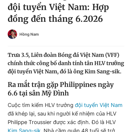
đội tuyển Việt Nam: Hợp
Chuyên mục khác
Tin đã xem
đồng đến tháng 6.2026
Chào ngày mới
Tin 24h
Đăng xuất
Hồng Nam
Tin thị trường
Tin 360
Trưa 3.5, Liên đoàn Bóng đá Việt Nam (VFF)
Video
Magazine
chính thức công bố danh tính tân HLV trưởng
đội tuyển Việt Nam, đó là ông Kim Sang-sik.
Sản phẩm khác
Ra mắt trận gặp Philippines ngày
Tiện ích
Bạn cần biết
6.6 tại sân Mỹ Đình
Cuộc tìm kiếm HLV trưởng
đội tuyển Việt Nam
Thông tin tòa soạn
Liên hệ quảng cáo
đã khép lại, sau khi người kế nhiệm của HLV
Philippe Troussier được xác định. Đó là HLV
Kim Sang-sik
. Nhà cầm quân 48 tuổi sẽ trở