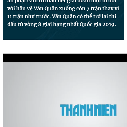
án phạt cấm thi đấu hết giai đoạn lượt đi đối
với hậu vệ Văn Quân xuống còn 7 trận thay vì
11 trận như trước. Văn Quân có thể trở lại thi
Đọc Thanh Niên trên điện thoại
đấu từ vòng 8 giải hạng nhất Quốc gia 2019.
Theo dõi báo trên
Hotline
Liên hệ quảng cáo
0906 645 777
0908 780 404
Đặt báo
Quảng cáo
RSS
Tòa soạn
Chính sách bảo
Tổng biên tập: Nguyễn Ngọc Toàn
Phó tổng biên tập thường trực: Hải Thành
Phó tổng biên tập: Lâm Hiếu Dũng
Phó tổng biên tập: Trần Việt Hưng
Tổng thư ký tòa soạn: Đức Trung