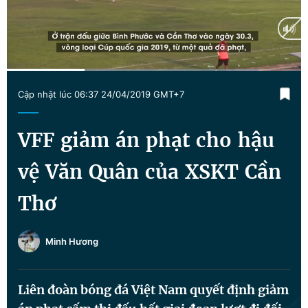
Chuyên mục khác
Tin đã xem
Chào ngày mới
Tin 24h
Đăng xuất
Current
0:13
/
Duration
0:50
Tin thị trường
Tin 360
Cập nhật lúc 06:37 24/04/2019 GMT+7
Time
Video
Magazine
VFF giảm án phạt cho hậu
vệ Văn Quân của XSKT Cần
Sản phẩm khác
Thơ
Tiện ích
Bạn cần biết
Minh Hương
Thông tin tòa soạn
Liên hệ quảng cáo
Liên đoàn bóng đá Việt Nam quyết định giảm