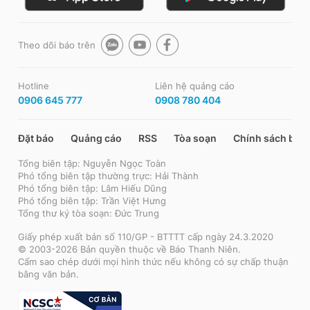
Theo dõi báo trên
Hotline
Liên hệ quảng cáo
0906 645 777
0908 780 404
Đặt báo
Quảng cáo
RSS
Tòa soạn
Chính sách bảo
Tổng biên tập: Nguyễn Ngọc Toàn
Phó tổng biên tập thường trực: Hải Thành
Phó tổng biên tập: Lâm Hiếu Dũng
Phó tổng biên tập: Trần Việt Hưng
Tổng thư ký tòa soạn: Đức Trung
Giấy phép xuất bản số 110/GP - BTTTT cấp ngày 24.3.2020
© 2003-2026 Bản quyền thuộc về Báo Thanh Niên.
Cấm sao chép dưới mọi hình thức nếu không có sự chấp thuận
bằng văn bản.