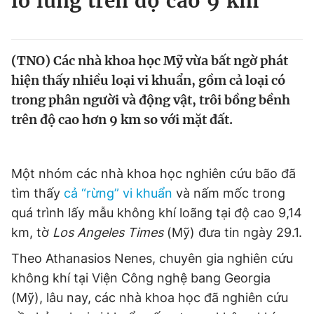
lơ lửng trên độ cao 9 km
Chuyên mục khác
Tin đã xem
Chào ngày mới
Tin 24h
(TNO) Các nhà khoa học Mỹ vừa bất ngờ phát
Đăng xuất
hiện thấy nhiều loại vi khuẩn, gồm cả loại có
Tin thị trường
Tin 360
trong phân người và động vật, trôi bồng bềnh
trên độ cao hơn 9 km so với mặt đất.
Video
Magazine
Một nhóm các nhà khoa học nghiên cứu bão đã
Sản phẩm khác
tìm thấy
cả “rừng” vi khuẩn
và nấm mốc trong
quá trình lấy mẫu không khí loãng tại độ cao 9,14
Tiện ích
Bạn cần biết
km, tờ
Los Angeles Times
(Mỹ) đưa tin ngày 29.1.
Thông tin tòa soạn
Liên hệ quảng cáo
Theo Athanasios Nenes, chuyên gia nghiên cứu
không khí tại Viện Công nghệ bang Georgia
(Mỹ), lâu nay, các nhà khoa học đã nghiên cứu