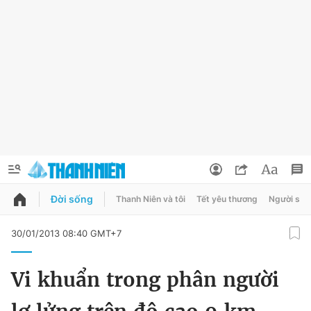
Đời sống
Thanh Niên và tôi
Tết yêu thương
Người sốn
QUẢNG CÁO
ĐẶT BÁO
30/01/2013 08:40 GMT+7
Thông tin tài khoản
Vi khuẩn trong phân người
Đổi mật khẩu
Chuyên mục
Tin đã lưu