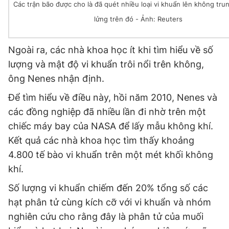
Các trận bão được cho là đã quét nhiều loại vi khuẩn lên không trung
Giấy phép xuất bản số 110/GP - BTTTT cấp ngày 24.3.2020
lửng trên đó - Ảnh: Reuters
© 2003-2026 Bản quyền thuộc về Báo Thanh Niên. Cấm sao
chép dưới mọi hình thức nếu không có sự chấp thuận bằng văn
bản. Phát triển bởi ePi Technologies, JSC.
Ngoài ra, các nhà khoa học ít khi tìm hiểu về số
lượng và mật độ vi khuẩn trôi nổi trên không,
ông Nenes nhận định.
Để tìm hiểu về điều này, hồi năm 2010, Nenes và
các đồng nghiệp đã nhiều lần đi nhờ trên một
chiếc máy bay của NASA để lấy mẫu không khí.
Kết quả các nhà khoa học tìm thấy khoảng
4.800 tế bào vi khuẩn trên một mét khối không
khí.
Số lượng vi khuẩn chiếm đến 20% tổng số các
hạt phân tử cùng kích cỡ với vi khuẩn và nhóm
nghiên cứu cho rằng đây là phân tử của muối