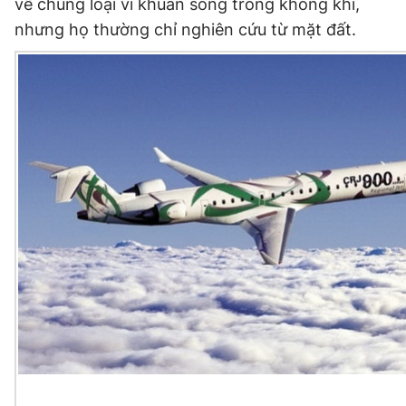
về chủng loại vi khuẩn sống trong không khí,
nhưng họ thường chỉ nghiên cứu từ mặt đất.
Đọc Thanh Niên trên điện thoại
Theo dõi báo trên
Hotline
Liên hệ quảng cáo
0906 645 777
0908 780 404
Đặt báo
Quảng cáo
RSS
Tòa soạn
Chính sách bảo
Tổng biên tập: Nguyễn Ngọc Toàn
Phó tổng biên tập thường trực: Hải Thành
Phó tổng biên tập: Lâm Hiếu Dũng
Phó tổng biên tập: Trần Việt Hưng
Tổng thư ký tòa soạn: Đức Trung