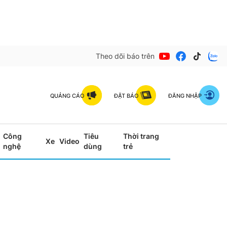
Theo dõi báo trên
QUẢNG CÁO
ĐẶT BÁO
ĐĂNG NHẬP
Công
Tiêu
Thời trang
Xe
Video
nghệ
dùng
trẻ