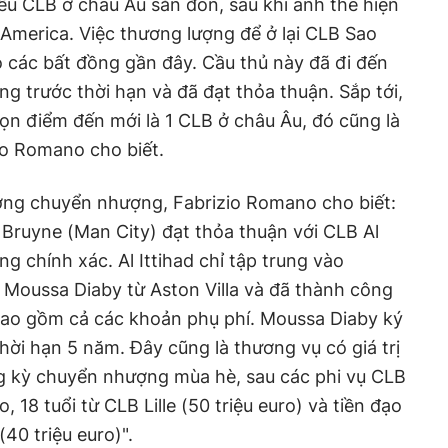
u CLB ở châu Âu săn đón, sau khi anh thể hiện
America. Việc thương lượng để ở lại CLB Sao
 các bất đồng gần đây. Cầu thủ này đã đi đến
g trước thời hạn và đã đạt thỏa thuận. Sắp tới,
n điểm đến mới là 1 CLB ở châu Âu, đó cũng là
io Romano cho biết.
ường chuyển nhượng, Fabrizio Romano cho biết:
e Bruyne (Man City) đạt thỏa thuận với CLB Al
ng chính xác. Al Ittihad chỉ tập trung vào
 Moussa Diaby từ Aston Villa và đã thành công
 bao gồm cả các khoản phụ phí. Moussa Diaby ký
thời hạn 5 năm. Đây cũng là thương vụ có giá trị
ng kỳ chuyển nhượng mùa hè, sau các phi vụ CLB
 18 tuổi từ CLB Lille (50 triệu euro) và tiền đạo
40 triệu euro)".