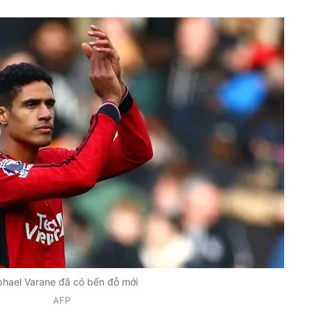
hael Varane đã có bến đỗ mới
AFP