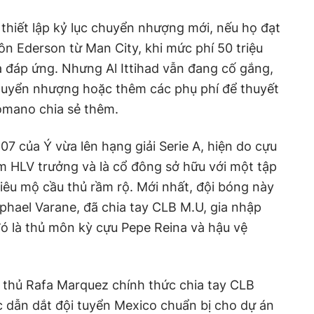
 thiết lập kỷ lục chuyển nhượng mới, nếu họ đạt
n Ederson từ Man City, khi mức phí 50 triệu
a đáp ứng. Nhưng Al Ittihad vẫn đang cố gắng,
chuyển nhượng hoặc thêm các phụ phí để thuyết
omano chia sẻ thêm.
7 của Ý vừa lên hạng giải Serie A, hiện do cựu
m HLV trưởng và là cổ đông sở hữu với một tập
iêu mộ cầu thủ rầm rộ. Mới nhất, đội bóng này
phael Varane, đã chia tay CLB M.U, gia nhập
đó là thủ môn kỳ cựu Pepe Reina và hậu vệ
 thủ Rafa Marquez chính thức chia tay CLB
c dẫn dắt đội tuyển Mexico chuẩn bị cho dự án