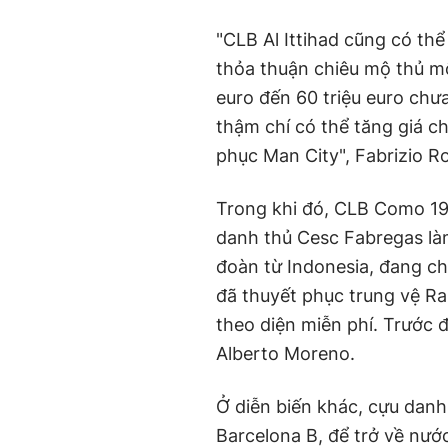
"CLB Al Ittihad cũng có thể
thỏa thuận chiêu mộ thủ mô
euro đến 60 triệu euro chư
thậm chí có thể tăng giá 
phục Man City", Fabrizio R
Trong khi đó, CLB Como 190
danh thủ Cesc Fabregas là
đoàn từ Indonesia, đang ch
đã thuyết phục trung vệ Ra
theo diện miễn phí. Trước 
Alberto Moreno.
Ở diễn biến khác, cựu danh
Barcelona B, để trở về nướ