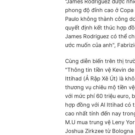
"James Rodriguez được nhiề
phong độ đỉnh cao ở Copa 
Paulo không thành công do
quyết định kết thúc hợp đồn
James Rodriguez có thể chọ
ước muốn của anh", Fabriz
Cùng diễn biến trên thị tr
"Thông tin tiền vệ Kevin d
Ittihad (Ả Rập Xê Út) là khô
thương vụ chiêu mộ tiền vệ
với mức phí 60 triệu euro,
hợp đồng với Al Ittihad có 
cao nhất tính đến nay tro
M.U mua trung vệ Leny Yoro,
Joshua Zirkzee từ Bologna (