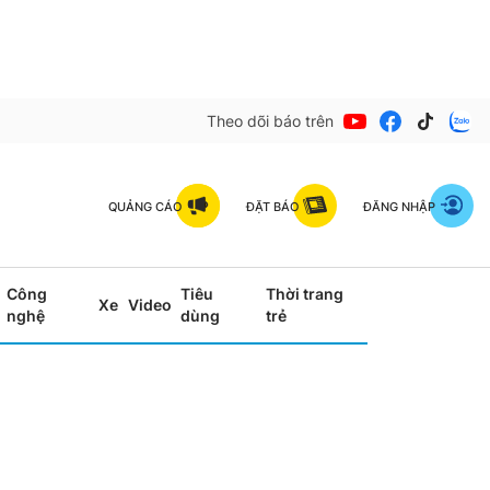
Theo dõi báo trên
QUẢNG CÁO
ĐẶT BÁO
ĐĂNG NHẬP
Công
Tiêu
Thời trang
Xe
Video
nghệ
dùng
trẻ