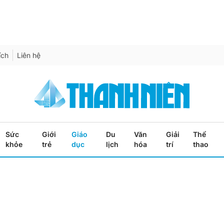
ích
Liên hệ
Sức
Giới
Giáo
Du
Văn
Giải
Thể
khỏe
trẻ
dục
lịch
hóa
trí
thao