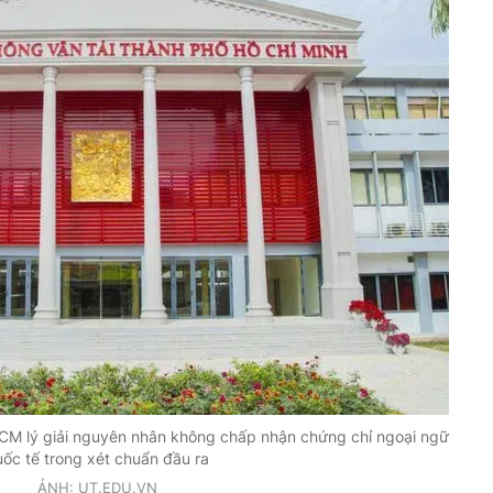
HCM lý giải nguyên nhân không chấp nhận chứng chỉ ngoại ngữ
ốc tế trong xét chuẩn đầu ra
ẢNH: UT.EDU.VN