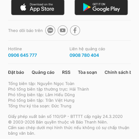
Theo dõi báo trên
Hotline
Liên hệ quảng cáo
0906 645 777
0908 780 404
Đặt báo
Quảng cáo
RSS
Tòa soạn
Chính sách bảo
Tổng biên tập: Nguyễn Ngọc Toàn
Phó tổng biên tập thường trực: Hải Thành
Phó tổng biên tập: Lâm Hiếu Dũng
Phó tổng biên tập: Trần Việt Hưng
Tổng thư ký tòa soạn: Đức Trung
Giấy phép xuất bản số 110/GP - BTTTT cấp ngày 24.3.2020
© 2003-2026 Bản quyền thuộc về Báo Thanh Niên.
Cấm sao chép dưới mọi hình thức nếu không có sự chấp thuận
bằng văn bản.