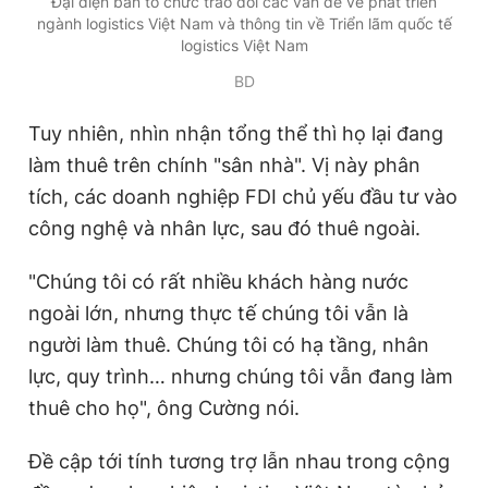
Đại diện ban tổ chức trao đổi các vấn đề về phát triển
Giấy phép xuất bản số 110/GP - BTTTT cấp ngày 24.3.2020
ngành logistics Việt Nam và thông tin về Triển lãm quốc tế
© 2003-2026 Bản quyền thuộc về Báo Thanh Niên. Cấm sao
logistics Việt Nam
chép dưới mọi hình thức nếu không có sự chấp thuận bằng văn
bản. Phát triển bởi ePi Technologies, JSC.
BD
Tuy nhiên, nhìn nhận tổng thể thì họ lại đang
làm thuê trên chính "sân nhà". Vị này phân
tích, các doanh nghiệp FDI chủ yếu đầu tư vào
công nghệ và nhân lực, sau đó thuê ngoài.
"Chúng tôi có rất nhiều khách hàng nước
ngoài lớn, nhưng thực tế chúng tôi vẫn là
người làm thuê. Chúng tôi có hạ tầng, nhân
lực, quy trình… nhưng chúng tôi vẫn đang làm
thuê cho họ", ông Cường nói.
Đề cập tới tính tương trợ lẫn nhau trong cộng