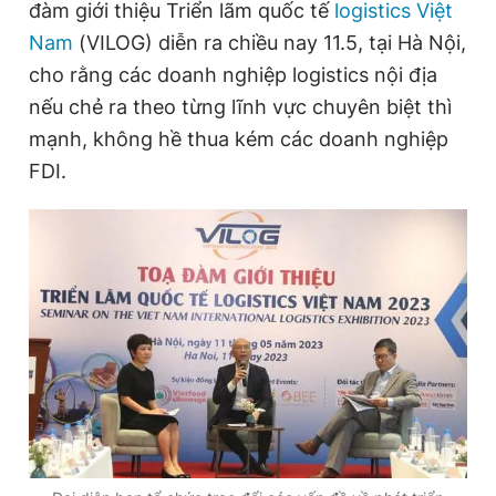
đàm giới thiệu Triển lãm quốc tế
logistics Việt
Nam
(VILOG) diễn ra chiều nay 11.5, tại Hà Nội,
cho rằng các doanh nghiệp logistics nội địa
Đọc Thanh Niên trên điện thoại
nếu chẻ ra theo từng lĩnh vực chuyên biệt thì
mạnh, không hề thua kém các doanh nghiệp
FDI.
Theo dõi báo trên
Hotline
Liên hệ quảng cáo
0906 645 777
0908 780 404
Đặt báo
Quảng cáo
RSS
Tòa soạn
Chính sách bảo
Tổng biên tập: Nguyễn Ngọc Toàn
Phó tổng biên tập thường trực: Hải Thành
Phó tổng biên tập: Lâm Hiếu Dũng
Phó tổng biên tập: Trần Việt Hưng
Tổng thư ký tòa soạn: Đức Trung