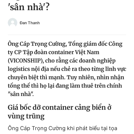
'sân nhà'?
Chuyên mục khác
Tin đã xem
Chào ngày mới
Tin 24h
Đan Thanh
Đăng xuất
Tin thị trường
Tin 360
Ông Cáp Trọng Cường, Tổng giám đốc Công
ty CP Tập đoàn container Việt Nam
Video
Magazine
(VICONSHIP), cho rằng các doanh nghiệp
logistics nội địa nếu chẻ ra theo từng lĩnh vực
chuyên biệt thì mạnh. Tuy nhiên, nhìn nhận
Sản phẩm khác
tổng thể thì họ lại đang làm thuê trên chính
Tiện ích
Bạn cần biết
"sân nhà".
Giá bốc dỡ container cảng biển ở
Thông tin tòa soạn
Liên hệ quảng cáo
vùng trũng
Ông Cáp Trọng Cường khi phát biểu tại tọa