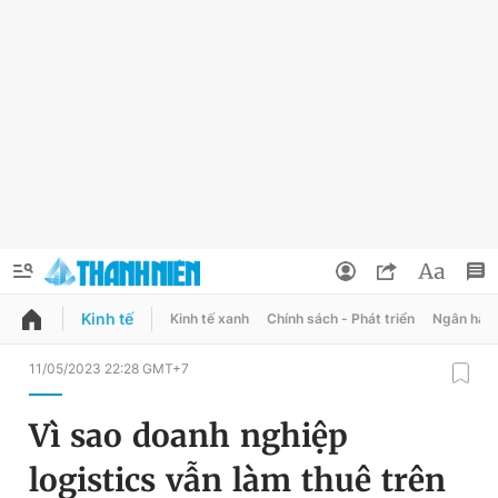
Kinh tế
Kinh tế xanh
Chính sách - Phát triển
Ngân hàn
QUẢNG CÁO
ĐẶT BÁO
11/05/2023 22:28 GMT+7
Thông tin tài khoản
Vì sao doanh nghiệp
Đổi mật khẩu
Chuyên mục
logistics vẫn làm thuê trên
Tin đã lưu