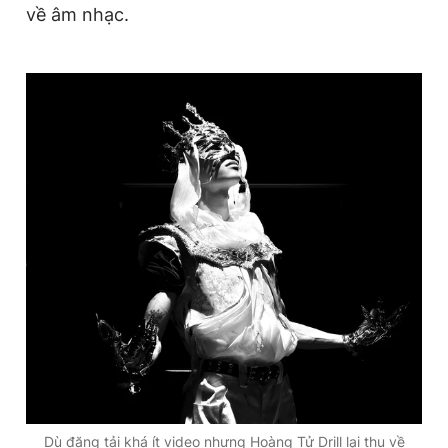
về âm nhạc.
Dù đăng tải khá ít video nhưng Hoàng Tử Drill lại thu về