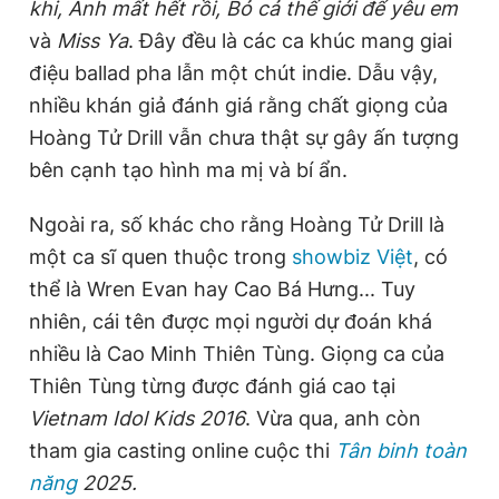
khi, Anh mất hết rồi, Bỏ cả thế giới để yêu em
và
Miss Ya
. Đây đều là các ca khúc mang giai
điệu ballad pha lẫn một chút indie. Dẫu vậy,
nhiều khán giả đánh giá rằng chất giọng của
Hoàng Tử Drill vẫn chưa thật sự gây ấn tượng
bên cạnh tạo hình ma mị và bí ẩn.
Ngoài ra, số khác cho rằng Hoàng Tử Drill là
một ca sĩ quen thuộc trong
showbiz Việt
, có
thể là Wren Evan hay Cao Bá Hưng... Tuy
nhiên, cái tên được mọi người dự đoán khá
nhiều là Cao Minh Thiên Tùng. Giọng ca của
Thiên Tùng từng được đánh giá cao tại
Vietnam Idol Kids 2016
. Vừa qua, anh còn
tham gia casting online cuộc thi
Tân binh toàn
năng
2025.