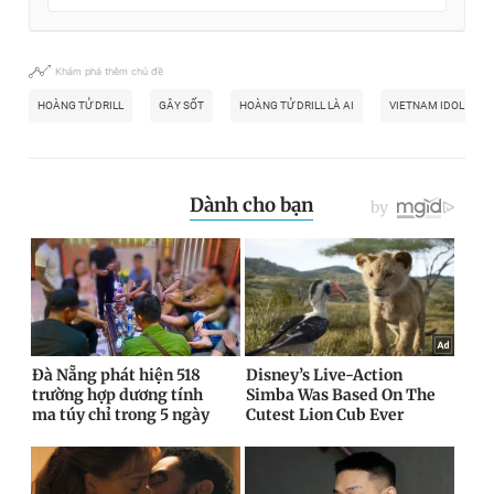
Khám phá thêm chủ đề
HOÀNG TỬ DRILL
GÂY SỐT
HOÀNG TỬ DRILL LÀ AI
VIETNAM IDOL KID