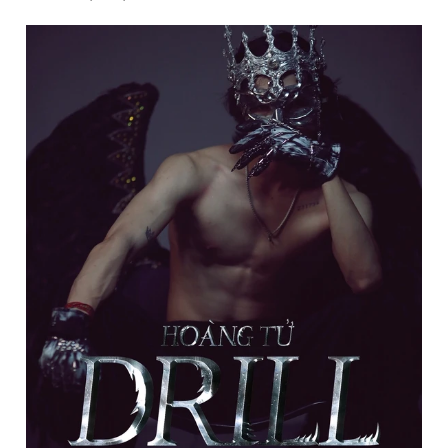
Đọc Thanh Niên trên điện thoại
Theo dõi báo trên
Hotline
Liên hệ quảng cáo
0906 645 777
0908 780 404
Đặt báo
Quảng cáo
RSS
Tòa soạn
Chính sách bảo
Tổng biên tập: Nguyễn Ngọc Toàn
Phó tổng biên tập thường trực: Hải Thành
Phó tổng biên tập: Lâm Hiếu Dũng
Phó tổng biên tập: Trần Việt Hưng
Tổng thư ký tòa soạn: Đức Trung