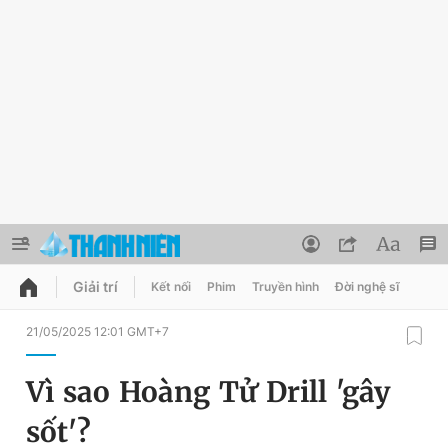
Giải trí
Kết nối
Phim
Truyền hình
Đời nghệ sĩ
QUẢNG CÁO
ĐẶT BÁO
21/05/2025 12:01 GMT+7
Thông tin tài khoản
Vì sao Hoàng Tử Drill 'gây
Đổi mật khẩu
Chuyên mục
sốt'?
Tin đã lưu