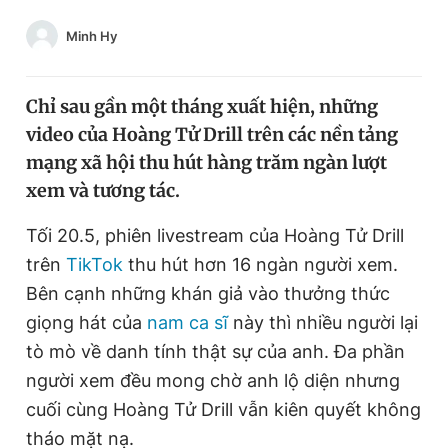
Chuyên mục khác
Minh Hy
Tin đã xem
Chào ngày mới
Tin 24h
Đăng xuất
Chỉ sau gần một tháng xuất hiện, những
Tin thị trường
Tin 360
video của Hoàng Tử Drill trên các nền tảng
mạng xã hội thu hút hàng trăm ngàn lượt
xem và tương tác.
Video
Magazine
Tối 20.5, phiên livestream của Hoàng Tử Drill
trên
TikTok
thu hút hơn 16 ngàn người xem.
Sản phẩm khác
Bên cạnh những khán giả vào thưởng thức
Tiện ích
Bạn cần biết
giọng hát của
nam ca sĩ
này thì nhiều người lại
tò mò về danh tính thật sự của anh. Đa phần
Thông tin tòa soạn
Liên hệ quảng cáo
người xem đều mong chờ anh lộ diện nhưng
cuối cùng Hoàng Tử Drill vẫn kiên quyết không
tháo mặt nạ.