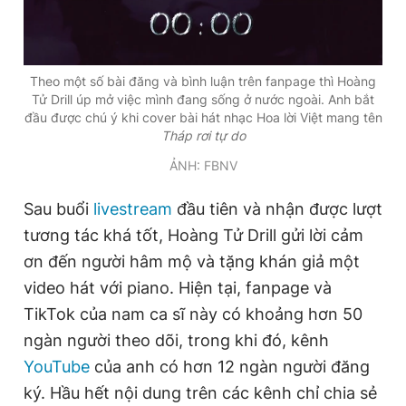
Giấy phép xuất bản số 110/GP - BTTTT cấp ngày 24.3.2020
© 2003-2026 Bản quyền thuộc về Báo Thanh Niên. Cấm sao
chép dưới mọi hình thức nếu không có sự chấp thuận bằng văn
bản. Phát triển bởi ePi Technologies, JSC.
Theo một số bài đăng và bình luận trên fanpage thì Hoàng
Tử Drill úp mở việc mình đang sống ở nước ngoài. Anh bắt
đầu được chú ý khi cover bài hát nhạc Hoa lời Việt mang tên
Tháp rơi tự do
ẢNH: FBNV
Sau buổi
livestream
đầu tiên và nhận được lượt
tương tác khá tốt, Hoàng Tử Drill gửi lời cảm
ơn đến người hâm mộ và tặng khán giả một
video hát với piano. Hiện tại, fanpage và
TikTok của nam ca sĩ này có khoảng hơn 50
ngàn người theo dõi, trong khi đó, kênh
YouTube
của anh có hơn 12 ngàn người đăng
ký. Hầu hết nội dung trên các kênh chỉ chia sẻ