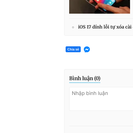
iOS 17 dính lỗi tự xóa cà
Chia sẻ
Bình luận (
0
)