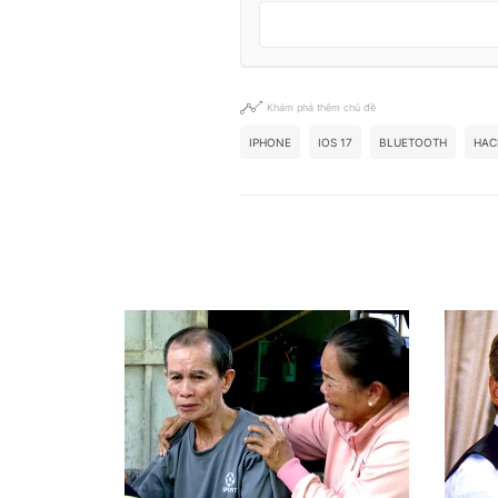
Khám phá thêm chủ đề
IPHONE
IOS 17
BLUETOOTH
HAC