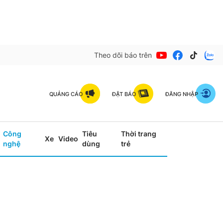
Theo dõi báo trên
QUẢNG CÁO
ĐẶT BÁO
ĐĂNG NHẬP
Công
Tiêu
Thời trang
Xe
Video
nghệ
dùng
trẻ