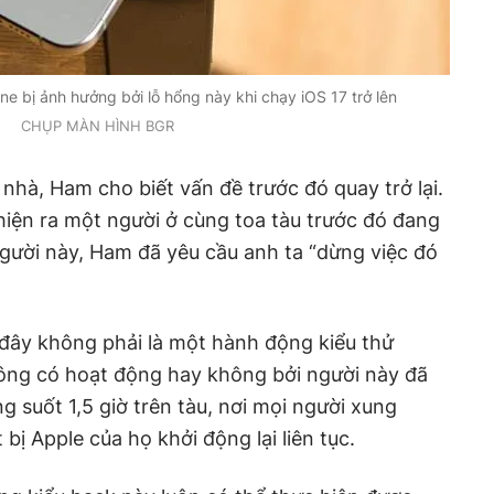
 bị ảnh hưởng bởi lỗ hổng này khi chạy iOS 17 trở lên
CHỤP MÀN HÌNH BGR
nhà, Ham cho biết vấn đề trước đó quay trở lại.
iện ra một người ở cùng toa tàu trước đó đang
người này, Ham đã yêu cầu anh ta “dừng việc đó
đây không phải là một hành động kiểu thử
ông có hoạt động hay không bởi người này đã
g suốt 1,5 giờ trên tàu, nơi mọi người xung
bị Apple của họ khởi động lại liên tục.