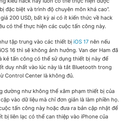
ng kiểu hack này luôn có thể thực hiện được
bị đặc biệt và trình độ chuyên môn khá cao”.
ị giá 200 USD, bất kỳ ai có ít kiến thức về hack
ều có thể thực hiện các cuộc tấn công này.
hư tập trung vào các thiết bị
iOS 17
nên nếu
iOS 16 thì sẽ không ảnh hưởng. Van der Ham đã
kẻ tấn công có thể sử dụng thiết bị này để
t duy nhất vào lúc này là tắt Bluetooth trong
từ Control Center là không đủ.
ng dường như không thể xâm phạm thiết bị của
cập vào dữ liệu mà chỉ đơn giản là làm phiền họ.
cuộc tấn công này hoặc đưa ra bản cập nhật để
 bị liên lạc có thể can thiệp vào iPhone của