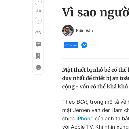
Vì sao ngườ
Kiến Văn
Chia sẻ
Một thiết bị nhỏ bé có thể 
duy nhất để thiết bị an to
cộng - vốn có thể khá khó 
Theo
BGR
, trong mô tả về
mật Jeroen van der Ham cho
chiếc
iPhone
của anh ta bắt 
với Apple TV. Khi nhìn xun