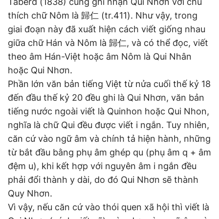
Taberd (1838) cũng ghi nhận Qui Nhơn với chú
thích chữ Nôm là 歸仁 (tr.411). Như vậy, trong
giai đoạn này đã xuất hiện cách viết giống nhau
giữa chữ Hán và Nôm là 歸仁, và có thể đọc, viết
theo âm Hán-Việt hoặc âm Nôm là Qui Nhân
hoặc Qui Nhơn.
Phần lớn văn bản tiếng Việt từ nửa cuối thế kỷ 18
đến đầu thế kỷ 20 đều ghi là Qui Nhơn, văn bản
tiếng nước ngoài viết là Quinhon hoặc Qui Nhon,
nghĩa là chữ Qui đều được viết i ngắn. Tuy nhiên,
căn cứ vào ngữ âm và chính tả hiện hành, những
từ bắt đầu bằng phụ âm ghép qu (phụ âm q + âm
đệm u), khi kết hợp với nguyên âm i ngắn đều
phải đổi thành y dài, do đó Qui Nhơn sẽ thành
Quy Nhơn.
Vì vậy, nếu căn cứ vào thói quen xã hội thì viết là