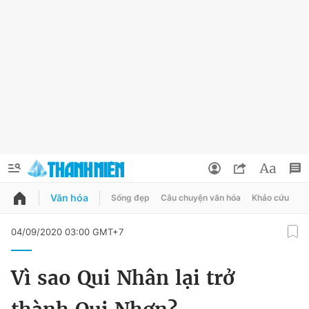
Văn hóa
Sống đẹp
Câu chuyện văn hóa
Khảo cứu
X
QUẢNG CÁO
ĐẶT BÁO
04/09/2020 03:00 GMT+7
Thông tin tài khoản
Vì sao Qui Nhân lại trở
Đổi mật khẩu
Chuyên mục
Tin đã lưu