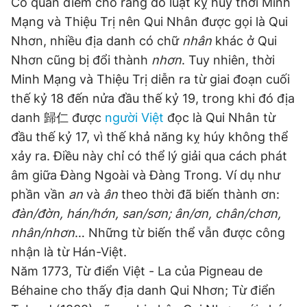
Có quan điểm cho rằng do luật kỵ húy thời Minh
Mạng và Thiệu Trị nên Qui Nhân được gọi là Qui
Nhơn, nhiều địa danh có chữ
nhân
khác ở Qui
Nhơn cũng bị đổi thành
nhơn
. Tuy nhiên, thời
Minh Mạng và Thiệu Trị diễn ra từ giai đoạn cuối
thế kỷ 18 đến nửa đầu thế kỷ 19, trong khi đó địa
danh 歸仁 được
người Việt
đọc là Qui Nhân từ
đầu thế kỷ 17, vì thế khả năng kỵ húy không thể
xảy ra. Điều này chỉ có thể lý giải qua cách phát
âm giữa Đàng Ngoài và Đàng Trong. Ví dụ như
phần vần
an
và
ân
theo thời đã biến thành ơn:
đàn/đờn, hán/hớn, san/sơn; ân/ơn, chân/chơn,
nhân/nhơn
… Những từ biến thể vẫn được công
nhận là từ Hán-Việt.
Năm 1773, Từ điển Việt - La của Pigneau de
Béhaine cho thấy địa danh Qui Nhơn; Từ điển