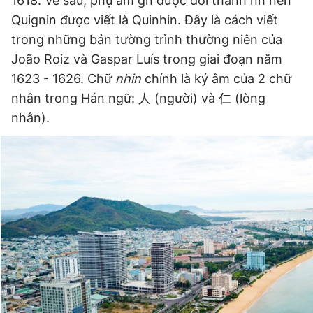
1618. Về sau, phụ âm gn được đổi thành nh nên
Giấy phép xuất bản số 110/GP - BTTTT cấp ngày 24.3.2020
Quignin được viết là Quinhin. Đây là cách viết
© 2003-2026 Bản quyền thuộc về Báo Thanh Niên. Cấm sao
trong những bản tường trình thường niên của
chép dưới mọi hình thức nếu không có sự chấp thuận bằng văn
bản. Phát triển bởi ePi Technologies, JSC.
João Roiz và Gaspar Luís trong giai đoạn năm
1623 - 1626. Chữ
nhin
chính là ký âm của 2 chữ
nhân trong Hán ngữ: 人 (người) và 仁 (lòng
nhân).