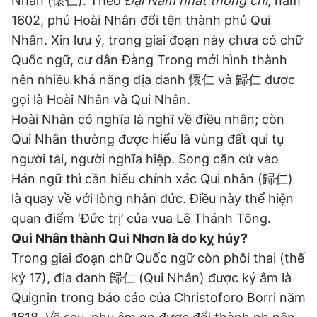
Nhân (懷仁). Theo
Đại Nam nhất thống chí
, năm
1602, phủ Hoài Nhân đổi tên thành phủ Qui
Nhân. Xin lưu ý, trong giai đoạn này chưa có chữ
Đọc Thanh Niên trên điện thoại
Quốc ngữ, cư dân Đàng Trong mới hình thành
nên nhiều khả năng địa danh 懷仁 và 歸仁 được
gọi là Hoài Nhân và Qui Nhân.
Hoài Nhân có nghĩa là nghĩ về điều nhân; còn
Theo dõi báo trên
Qui Nhân thường được hiểu là vùng đất qui tụ
người tài, người nghĩa hiệp. Song căn cứ vào
Hotline
Liên hệ quảng cáo
Hán ngữ thì cần hiểu chính xác Qui nhân (歸仁)
0906 645 777
0908 780 404
là quay về với lòng nhân đức. Điều này thể hiện
quan điểm ‘Đức trị’ của vua Lê Thánh Tông.
Đặt báo
Quảng cáo
RSS
Tòa soạn
Chính sách bảo
Qui Nhân thành Qui Nhơn là do kỵ húy?
Tổng biên tập: Nguyễn Ngọc Toàn
Trong giai đoạn chữ Quốc ngữ còn phôi thai (thế
Phó tổng biên tập thường trực: Hải Thành
kỷ 17), địa danh 歸仁 (Qui Nhân) được ký âm là
Phó tổng biên tập: Lâm Hiếu Dũng
Phó tổng biên tập: Trần Việt Hưng
Quignin trong báo cáo của Christoforo Borri năm
Tổng thư ký tòa soạn: Đức Trung