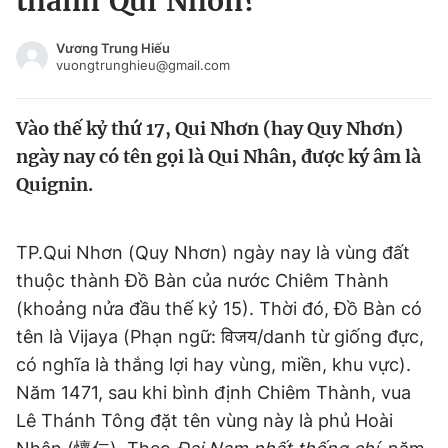
thành Qui Nhơn?
Chuyên mục khác
Tin đã xem
Vương Trung Hiếu
vuongtrunghieu@gmail.com
Chào ngày mới
Tin 24h
Đăng xuất
Vào thế kỷ thứ 17, Qui Nhơn (hay Quy Nhơn)
Tin thị trường
Tin 360
ngày nay có tên gọi là Qui Nhân, được ký âm là
Quignin.
Video
Magazine
TP.Qui Nhơn (Quy Nhơn) ngày nay là vùng đất
Sản phẩm khác
thuộc thành Đồ Bàn của nước Chiêm Thành
Tiện ích
Bạn cần biết
(khoảng nửa đầu thế kỷ 15). Thời đó, Đồ Bàn có
tên là Vijaya (Phạn ngữ: विजय/danh từ giống đực,
có nghĩa là thắng lợi hay vùng, miền, khu vực).
Thông tin tòa soạn
Liên hệ quảng cáo
Năm 1471, sau khi bình định Chiêm Thành, vua
Lê Thánh Tông đặt tên vùng này là phủ Hoài