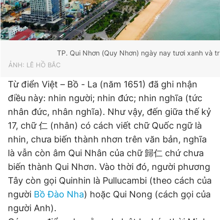
TP. Qui Nhơn (Quy Nhơn) ngày nay tươi xanh và t
ẢNH: LÊ HỒ BẮC
Từ điển Việt – Bồ - La (năm 1651) đã ghi nhận
điều này: nhin người; nhin đức; nhin nghĩa (tức
nhân đức, nhân nghĩa). Như vậy, đến giữa thế kỷ
17, chữ 仁 (nhân) có cách viết chữ Quốc ngữ là
nhin, chưa biến thành nhơn trên văn bản, nghĩa
là vẫn còn âm Qui Nhân của chữ 歸仁 chứ chưa
biến thành Qui Nhơn. Vào thời đó, người phương
Tây còn gọi Quinhin là Pullucambi (theo cách của
người
Bồ Đào Nha
) hoặc Qui Nong (cách gọi của
người Anh).