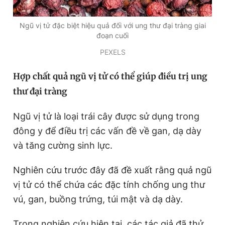
Giấy phép xuất bản số 110/GP - BTTTT cấp ngày 24.3.2020
© 2003-2026 Bản quyền thuộc về Báo Thanh Niên. Cấm sao
Ngũ vị tử đặc biệt hiệu quả đối với ung thư đại tràng giai
chép dưới mọi hình thức nếu không có sự chấp thuận bằng văn
đoạn cuối
bản. Phát triển bởi ePi Technologies, JSC.
PEXELS
Hợp chất quả ngũ vị tử có thể giúp điều trị ung
thư đại tràng
Ngũ vị tử là loại trái cây được sử dụng trong
đông y để điều trị các vấn đề về gan, dạ dày
và tăng cường sinh lực.
Nghiên cứu trước đây đã đề xuất rằng quả ngũ
vị tử có thể chứa các đặc tính chống ung thư
vú, gan, buồng trứng, túi mật và dạ dày.
Trong nghiên cứu hiện tại, các tác giả đã thử