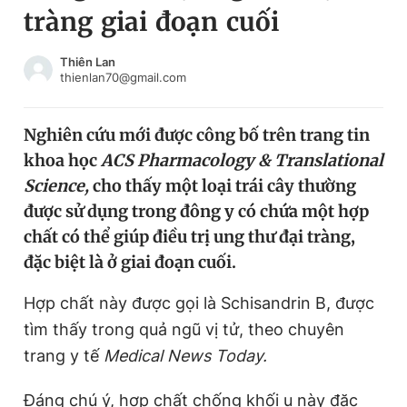
tràng giai đoạn cuối
Chuyên mục khác
Tin đã xem
Chào ngày mới
Tin 24h
Thiên Lan
thienlan70@gmail.com
Đăng xuất
Tin thị trường
Tin 360
Nghiên cứu mới được công bố trên trang tin
khoa học
ACS Pharmacology & Translational
Video
Magazine
Science,
cho thấy một loại trái cây thường
được sử dụng trong đông y có chứa một hợp
chất có thể giúp điều trị ung thư đại tràng,
Sản phẩm khác
đặc biệt là ở giai đoạn cuối.
Tiện ích
Bạn cần biết
Hợp chất này được gọi là Schisandrin B, được
tìm thấy trong quả ngũ vị tử, theo chuyên
Thông tin tòa soạn
Liên hệ quảng cáo
trang y tế
Medical News Today.
Đáng chú ý, hợp chất chống khối u này đặc