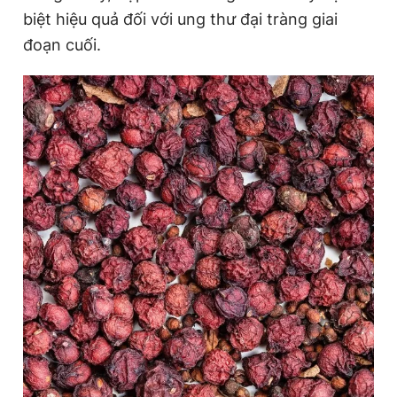
biệt hiệu quả đối với ung thư đại tràng giai
đoạn cuối.
Đọc Thanh Niên trên điện thoại
Theo dõi báo trên
Hotline
Liên hệ quảng cáo
0906 645 777
0908 780 404
Đặt báo
Quảng cáo
RSS
Tòa soạn
Chính sách bảo
Tổng biên tập: Nguyễn Ngọc Toàn
Phó tổng biên tập thường trực: Hải Thành
Phó tổng biên tập: Lâm Hiếu Dũng
Phó tổng biên tập: Trần Việt Hưng
Tổng thư ký tòa soạn: Đức Trung