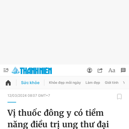
Sức khỏe
Khỏe đẹp mỗi ngày
Làm đẹp
Giới tính
Y t
QUẢNG CÁO
ĐẶT BÁO
12/03/2024 08:07 GMT+7
Thông tin tài khoản
Vị thuốc đông y có tiềm
Đổi mật khẩu
Chuyên mục
năng điều trị ung thư đại
Tin đã lưu