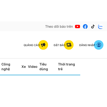
Theo dõi báo trên
QUẢNG CÁO
ĐẶT BÁO
ĐĂNG NHẬP
Công
Tiêu
Thời trang
Xe
Video
nghệ
dùng
trẻ