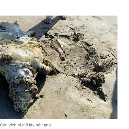
Con vích bị mổ lấy nội tạng