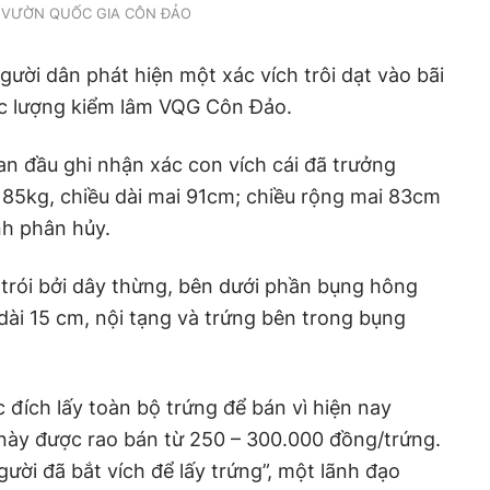
VƯỜN QUỐC GIA CÔN ĐẢO
ười dân phát hiện một xác vích trôi dạt vào bãi
ực lượng kiểm lâm VQG Côn Đảo.
an đầu ghi nhận xác con vích cái đã trưởng
 85kg, chiều dài mai 91cm; chiều rộng mai 83cm
nh phân hủy.
 trói bởi dây thừng, bên dưới phần bụng hông
 dài 15 cm, nội tạng và trứng bên trong bụng
 đích lấy toàn bộ trứng để bán vì hiện nay
g này được rao bán từ 250 – 300.000 đồng/trứng.
người đã bắt vích để lấy trứng”, một lãnh đạo