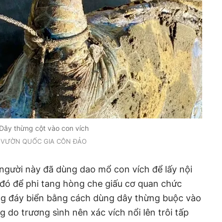
Dây thừng cột vào con vích
VƯỜN QUỐC GIA CÔN ĐẢO
 người này đã dùng dao mổ con vích để lấy nội
 đó để phi tang hòng che giấu cơ quan chức
ng đáy biển bằng cách dùng dây thừng buộc vào
do trương sình nên xác vích nổi lên trôi tấp