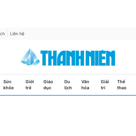
ích
Liên hệ
Sức
Giới
Giáo
Du
Văn
Giải
Thể
khỏe
trẻ
dục
lịch
hóa
trí
thao